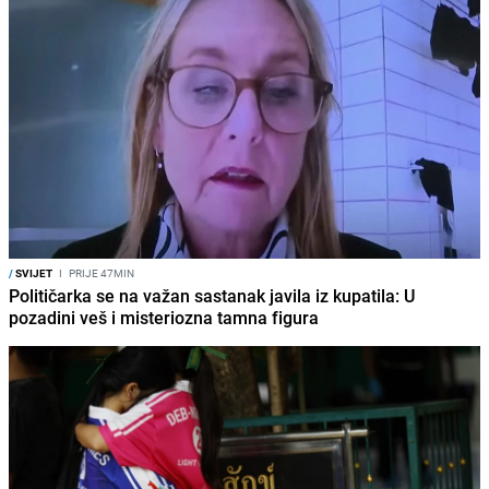
/
SVIJET
I
PRIJE 47MIN
Političarka se na važan sastanak javila iz kupatila: U
pozadini veš i misteriozna tamna figura