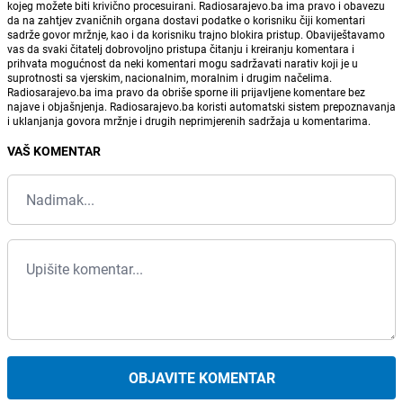
kojeg možete biti krivično procesuirani. Radiosarajevo.ba ima pravo i obavezu
da na zahtjev zvaničnih organa dostavi podatke o korisniku čiji komentari
sadrže govor mržnje, kao i da korisniku trajno blokira pristup. Obaviještavamo
vas da svaki čitatelj dobrovoljno pristupa čitanju i kreiranju komentara i
prihvata mogućnost da neki komentari mogu sadržavati narativ koji je u
suprotnosti sa vjerskim, nacionalnim, moralnim i drugim načelima.
Radiosarajevo.ba ima pravo da obriše sporne ili prijavljene komentare bez
najave i objašnjenja. Radiosarajevo.ba koristi automatski sistem prepoznavanja
i uklanjanja govora mržnje i drugih neprimjerenih sadržaja u komentarima.
VAŠ KOMENTAR
OBJAVITE KOMENTAR