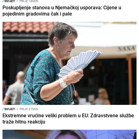
/
SVIJET
I
PRIJE 18MIN
Poskupljenje stanova u Njemačkoj usporava: Cijene u
pojedinim gradovima čak i pale
/
SVIJET
I
PRIJE 37MIN
Ekstremne vrućine veliki problem u EU: Zdravstvene službe
traže hitnu reakciju