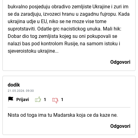
bukvalno posjeduju obradivo zemljiste Ukrajine i zuri im
se da zaradjuju, izvozeci hranu u zagadnu fujropu. Kada
ukrajina udje u EU, niko se ne moze vise tome
suprotstaviti. Odatle grc nacistickog unuka. Mali hik:
Dobar dio tog zemljista kojeg su oni pokupovali se
nalazi bas pod kontrolom Rusije, na samom istoku i
sjeveroistoku ukrajine...
Odgovori
dodik
21.05.2026. 09:30
Prijavi
1
1
Nista od toga ima tu Madarska koja ce da kaze ne.
Odgovori