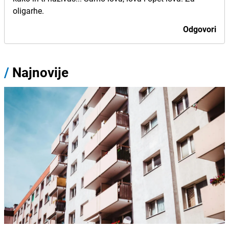
oligarhe.
Odgovori
/
Najnovije