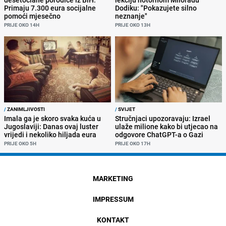
Primaju 7.300 eura socijalne
Dodiku: "Pokazujete silno
pomoći mjesečno
neznanje"
PRIJE OKO 14H
PRIJE OKO 13H
/
ZANIMLJIVOSTI
/
SVIJET
Imala ga je skoro svaka kuća u
Stručnjaci upozoravaju: Izrael
Jugoslaviji: Danas ovaj luster
ulaže milione kako bi utjecao na
vrijedi i nekoliko hiljada eura
odgovore ChatGPT-a o Gazi
PRIJE OKO 5H
PRIJE OKO 17H
MARKETING
IMPRESSUM
KONTAKT