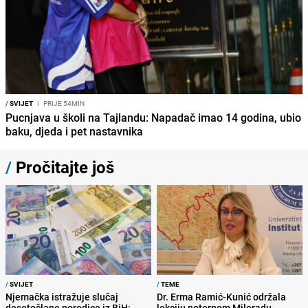
/
SVIJET
I
PRIJE 54MIN
Pucnjava u školi na Tajlandu: Napadač imao 14 godina, ubio
baku, djeda i pet nastavnika
/
Pročitajte još
/
SVIJET
/
TEME
Njemačka istražuje slučaj
Dr. Erma Ramić-Kunić održala
desetočlane porodice iz BiH:
lekciju notornom Miloradu