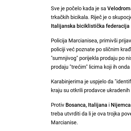
Sve je počelo kada je sa
Velodrom
trkačkih bicikala. Riječ je o skupo
Italijanska biciklistička federacija
Policija Marcianisea, primivši prija
policiji već poznate po sličnim k
"sumnjivog" porijekla prodaju po n
prodaju "trećim" licima koji ih ond
Karabinjerima je uspjelo da "identi
kraju su otkrili prodavce ukradenih 
Protiv
Bosanca, Italijana
i
Nijemca
treba utvrditi da li je ova trojka p
Marcianise.