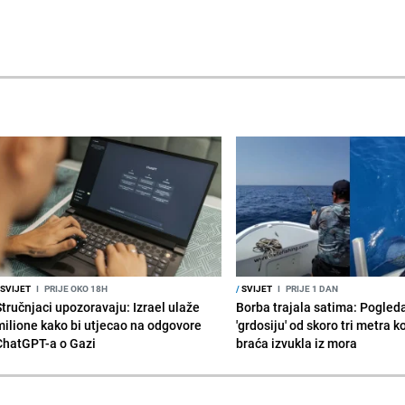
SVIJET
I
PRIJE OKO 18H
/
SVIJET
I
PRIJE 1 DAN
Stručnjaci upozoravaju: Izrael ulaže
Borba trajala satima: Pogled
milione kako bi utjecao na odgovore
'grdosiju' od skoro tri metra k
ChatGPT-a o Gazi
braća izvukla iz mora