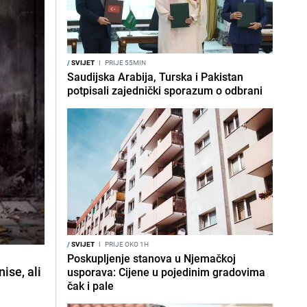
/
SVIJET
I
PRIJE 55MIN
Saudijska Arabija, Turska i Pakistan
potpisali zajednički sporazum o odbrani
/
SVIJET
I
PRIJE OKO 1H
Poskupljenje stanova u Njemačkoj
ise, ali
usporava: Cijene u pojedinim gradovima
čak i pale