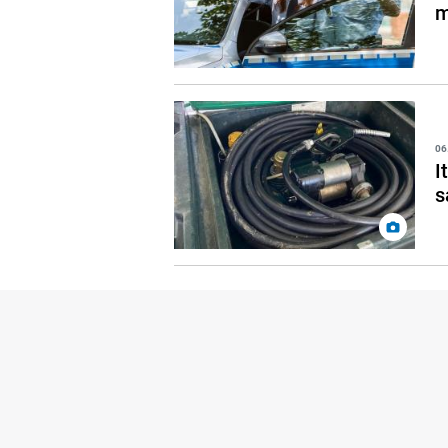
m
06
I
s