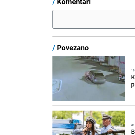
/
Komentari
/
Povezano
19
K
p
31
B