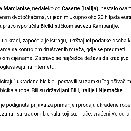
a Marcianise
, nedaleko od
Caserte (Italija),
nestalo osa
cjenim dvotočkačima, vrijednim ukupno oko 20 hiljada eura,
upravo isporučila
Biciklističkom savezu Kampanije.
vu o krađi, započela je istragu, ukrštajući podatke osoba k
rađama sa kontrolom društvenih mreža, gdje se predmeti
iskim cijenama. Zapravo se najčešće dešava da kradljivci 
a oglašavaju na internetu.
ficiraju" ukradene bicikle i postavili su zamku "oglašivači
bicikala robe: Bili su
državljani BiH, Italije i Njemačke.
je podignuta prijava za primanje i prodaju ukradene robe
ovezana i sa krađom bicikala koji su, inače, vraćeni Velodr