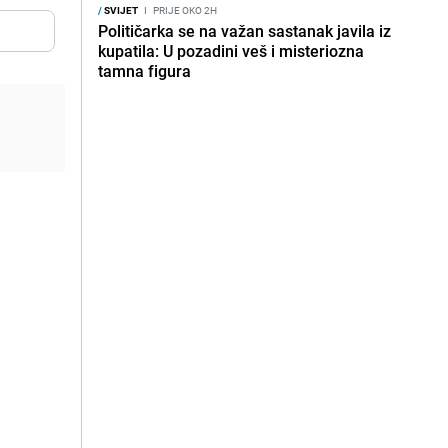
/
SVIJET
I
PRIJE OKO 2H
Političarka se na važan sastanak javila iz
kupatila: U pozadini veš i misteriozna
tamna figura