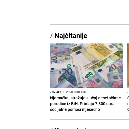
/
Najčitanije
/
SVIJET
I
PRIJE OKO 16H
/
Njemačka istražuje slučaj desetočlane
porodice iz BiH: Primaju 7.300 eura
socijalne pomoći mjesečno