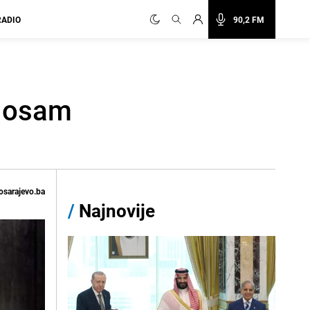
RADIO
90,2 FM
i osam
osarajevo.ba
/
Najnovije