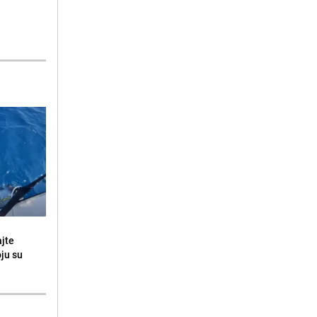
ajte
oju su