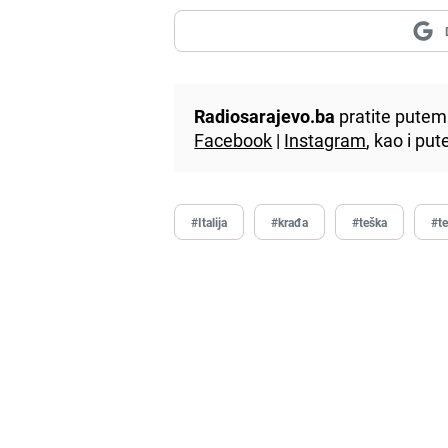
Radiosarajevo.ba
pratite putem 
Facebook
|
Instagram
, kao i p
#Italija
#krađa
#teška
#t