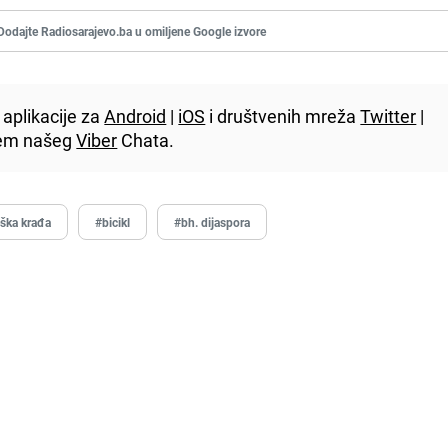
Dodajte Radiosarajevo.ba u omiljene Google izvore
aplikacije za
Android
|
iOS
i društvenih mreža
Twitter
|
utem našeg
Viber
Chata.
eška krađa
#bicikl
#bh. dijaspora