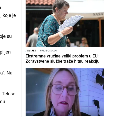
m
 koje je
oje su
plijen
/
SVIJET
I
PRIJE OKO 2H
Ekstremne vrućine veliki problem u EU:
Zdravstvene službe traže hitnu reakciju
ma". Na
. Tek se
omu