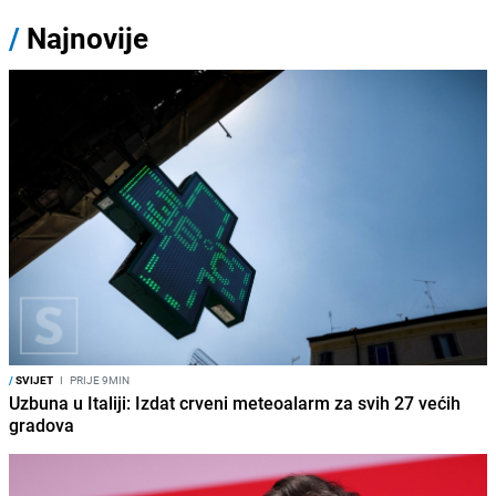
/
Najnovije
/
SVIJET
I
PRIJE 9MIN
Uzbuna u Italiji: Izdat crveni meteoalarm za svih 27 većih
gradova