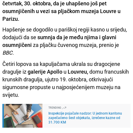
četvrtak, 30. oktobra, da je uhapšeno još pet
osumnjičenih u vezi sa pljačkom muzeja Louvre u
Parizu.
Hapšenje se dogodilo u pariškoj regiji kasno u srijedu
,
dodajući da se
sumnja da je među njima i glavni
osumnjičeni
za pljačku čuvenog muzeja, prenio je
BBC.
Četiri lopova sa ​​kapuljačama ukrala su dragocjene
dragulje iz
galerije Apollo
u
Louvreu,
domu francuskih
krunskih dragulja, ujutro 19. oktobra, otkrivajući
sigurnosne propuste u najposjećenijem muzeju na
svijetu.
TRENDING
Inspekcije pojačale nadzor: U jednom kantonu
zapečaćeno šest objekata, izrečene kazne od
31.700 KM