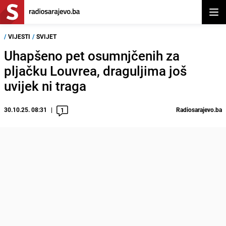
Otvor
/
VIJESTI
/
SVIJET
Uhapšeno pet osumnjčenih za
pljačku Louvrea, draguljima još
uvijek ni traga
30.10.25. 08:31
Radiosarajevo.ba
1