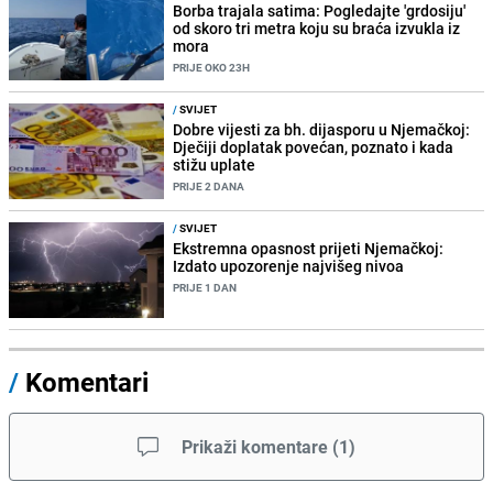
Borba trajala satima: Pogledajte 'grdosiju'
od skoro tri metra koju su braća izvukla iz
mora
PRIJE OKO 23H
/
SVIJET
Dobre vijesti za bh. dijasporu u Njemačkoj:
Dječiji doplatak povećan, poznato i kada
stižu uplate
PRIJE 2 DANA
/
SVIJET
Ekstremna opasnost prijeti Njemačkoj:
Izdato upozorenje najvišeg nivoa
PRIJE 1 DAN
/
Komentari
Prikaži komentare
(
1
)