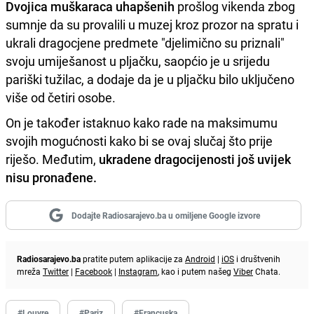
Dvojica muškaraca uhapšenih
prošlog vikenda zbog
sumnje da su provalili u muzej kroz prozor na spratu i
ukrali dragocjene predmete "djelimično su priznali"
svoju umiješanost u pljačku, saopćio je u srijedu
pariški tužilac, a dodaje da je u pljačku bilo uključeno
više od četiri osobe.
On je također istaknuo kako rade na maksimumu
svojih mogućnosti kako bi se ovaj slučaj što prije
riješo. Međutim,
ukradene dragocijenosti još uvijek
nisu pronađene.
Dodajte Radiosarajevo.ba u omiljene Google izvore
Radiosarajevo.ba
pratite putem aplikacije za
Android
|
iOS
i društvenih
mreža
Twitter
|
Facebook
|
Instagram
, kao i putem našeg
Viber
Chata.
#Louvre
#Pariz
#Francuska