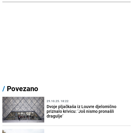
/
Povezano
29.10.25. 18:22
Dvoje pljačkaša iz Louvre djelomično
priznalo krivicu: ‘Još nismo pronašli
dragulje‘