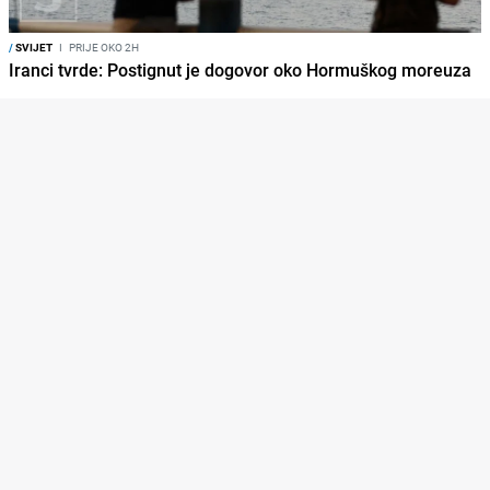
/
SVIJET
I
PRIJE OKO 2H
Iranci tvrde: Postignut je dogovor oko Hormuškog moreuza