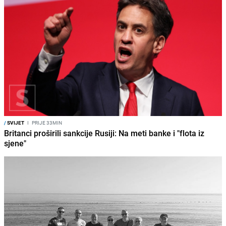
/
SVIJET
I
PRIJE 33MIN
Britanci proširili sankcije Rusiji: Na meti banke i "flota iz
sjene"