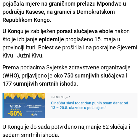
pojačala mjere na graničnom prelazu Mpondwe u
području Kasese, na granici s Demokratskom
Republikom Kongo.
U Kongu
je zabilježen
porast slučajeva ebole
nakon
što je izbijanje
epidemije
proglašeno 15. maja u
provinciji Ituri. Bolest se proširila i na pokrajine Sjeverni
Kivu i Južni Kivu.
Prema podacima Svjetske zdravstvene organizacije
(
WHO
), prijavljeno je oko
750 sumnjivih slučajeva
i
177 sumnjivih smrtnih ishoda.
TRENDING
CineStar slavi rođendan punih osam dana: od
13 – 20.8. ulaznice u pola cijene!
U Kongu je do sada potvrđeno najmanje 82 slučaja i
sedam smrtnih ishoda.