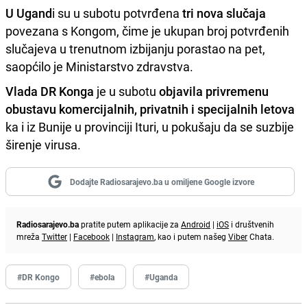
U Ugand
i su u subotu potvrđena
tri nova slučaja
povezana s Kongom, čime je ukupan broj potvrđenih
slučajeva u trenutnom izbijanju porastao na pet,
saopćilo je Ministarstvo zdravstva.
Vlada
DR Konga
je u subotu
objavila privremenu
obustavu komercijalnih, privatnih i specijalnih letova
ka i iz Bunije u provinciji Ituri, u pokušaju da se suzbije
širenje virusa.
Dodajte Radiosarajevo.ba u omiljene Google izvore
Radiosarajevo.ba
pratite putem aplikacije za
Android
|
iOS
i društvenih
mreža
Twitter
|
Facebook
|
Instagram
, kao i putem našeg
Viber
Chata.
#DR Kongo
#ebola
#Uganda