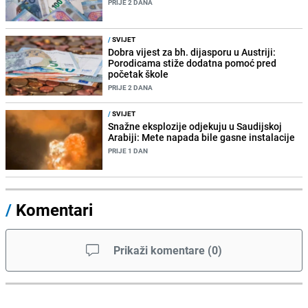
PRIJE 2 DANA
/
SVIJET
Dobra vijest za bh. dijasporu u Austriji:
Porodicama stiže dodatna pomoć pred
početak škole
PRIJE 2 DANA
/
SVIJET
Snažne eksplozije odjekuju u Saudijskoj
Arabiji: Mete napada bile gasne instalacije
PRIJE 1 DAN
/
Komentari
Prikaži komentare
(
0
)