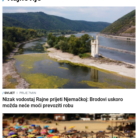
/
SVIJET
I
PRIJE 7MIN
Nizak vodostaj Rajne prijeti Njemačkoj: Brodovi uskoro
možda neće moći prevoziti robu