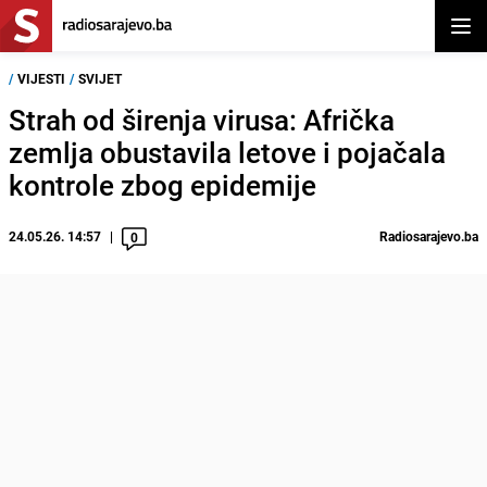
Otvor
/
VIJESTI
/
SVIJET
Strah od širenja virusa: Afrička
zemlja obustavila letove i pojačala
kontrole zbog epidemije
24.05.26. 14:57
Radiosarajevo.ba
0