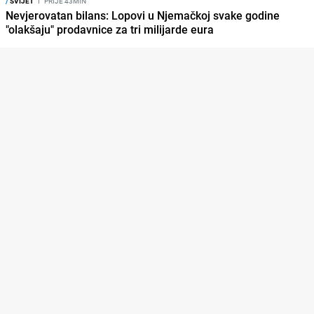
/
SVIJET
I
PRIJE 43MIN
Nevjerovatan bilans: Lopovi u Njemačkoj svake godine
"olakšaju" prodavnice za tri milijarde eura