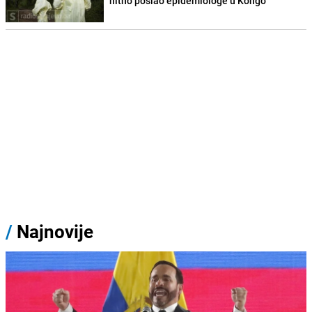
hitno poslao epidemiologe u Kongo
/
Najnovije