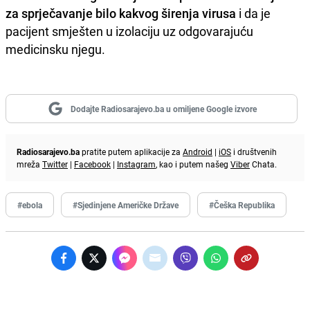
za sprječavanje bilo kakvog širenja virusa
i da je
pacijent smješten u izolaciju uz odgovarajuću
medicinsku njegu.
Dodajte Radiosarajevo.ba u omiljene Google izvore
Radiosarajevo.ba
pratite putem aplikacije za
Android
|
iOS
i društvenih
mreža
Twitter
|
Facebook
|
Instagram
, kao i putem našeg
Viber
Chata.
#ebola
#Sjedinjene Američke Države
#Češka Republika