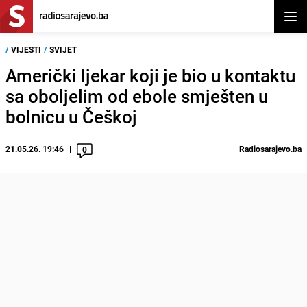
Otvor
/
VIJESTI
/
SVIJET
Američki ljekar koji je bio u kontaktu
sa oboljelim od ebole smješten u
bolnicu u Češkoj
21.05.26. 19:46
Radiosarajevo.ba
0