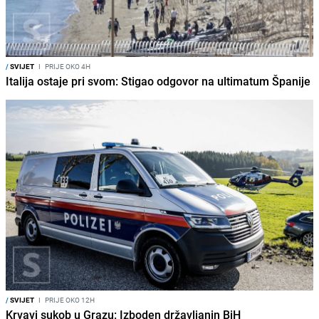
/
SVIJET
I
PRIJE OKO 4H
Italija ostaje pri svom: Stigao odgovor na ultimatum Španije
/
SVIJET
I
PRIJE OKO 12H
Krvavi sukob u Grazu: Izboden državljanin BiH