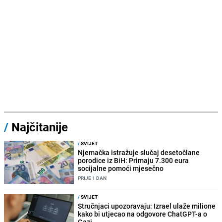
/
Najčitanije
/
SVIJET
Njemačka istražuje slučaj desetočlane
porodice iz BiH: Primaju 7.300 eura
socijalne pomoći mjesečno
PRIJE 1 DAN
/
SVIJET
Stručnjaci upozoravaju: Izrael ulaže milione
kako bi utjecao na odgovore ChatGPT-a o
Gazi