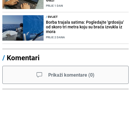
PRIJE 1 DAN
/
SVIJET
Borba trajala satima: Pogledajte 'grdosiju'
od skoro tri metra koju su braća izvukla iz
mora
PRIJE 2 DANA
/
Komentari
Prikaži komentare
(
0
)