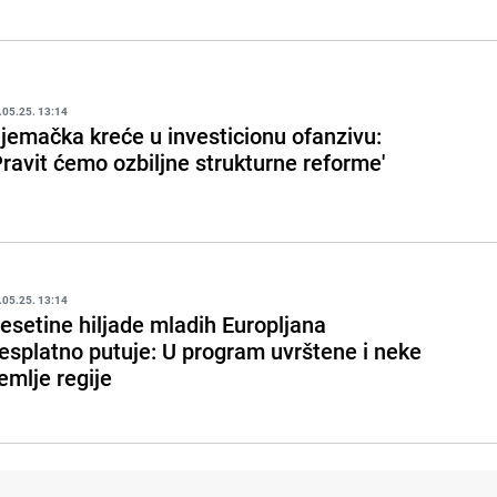
.05.25. 13:14
jemačka kreće u investicionu ofanzivu:
Pravit ćemo ozbiljne strukturne reforme'
.05.25. 13:14
esetine hiljade mladih Europljana
esplatno putuje: U program uvrštene i neke
emlje regije