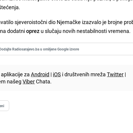
štećenja.
hvatilo sjeveroistočni dio Njemačke izazvalo je brojne pr
 na dodatni
oprez
u slučaju novih nestabilnosti vremena.
Dodajte Radiosarajevo.ba u omiljene Google izvore
aplikacije za
Android
|
iOS
i društvenih mreža
Twitter
|
utem našeg
Viber
Chata.
eni