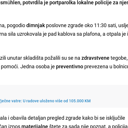
smühlen, potvrdila je portparolka lokalne policije za n
ma, pogodio
dimnjak
poslovne zgrade oko 11:30 sati, uslj
na sila uzrokovala je pad kablova sa plafona, a otpala je 
zili unutar skladišta požalili su se na
zdravstvene
tegobe,
e pomoći. Jedna osoba je
preventivno
prevezena u bolnicu
ječne vatre: U radove uloženo više od 105.000 KM
ala i obavila detaljan pregled zgrade kako bi se isključile
čan iznos
materijalne
štete za sada nije poznat, a policija