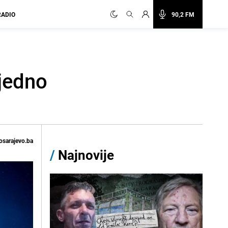
RADIO
90,2 FM
jedno
osarajevo.ba
/
Najnovije