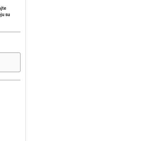
ajte
oju su