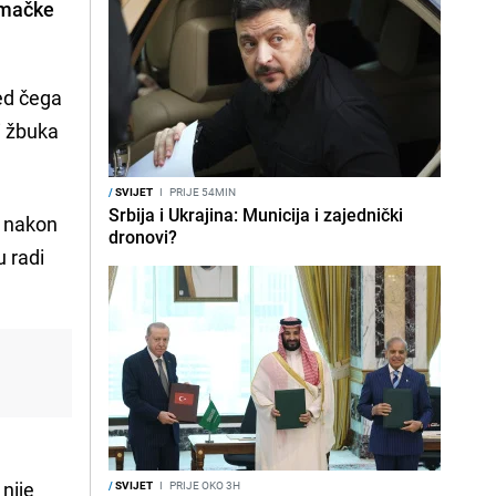
jemačke
ed čega
i žbuka
/
SVIJET
I
PRIJE 54MIN
Srbija i Ukrajina: Municija i zajednički
 nakon
dronovi?
 radi
 nije
/
SVIJET
I
PRIJE OKO 3H