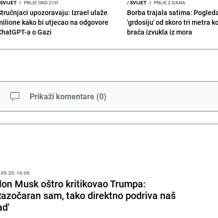
SVIJET
I
PRIJE OKO 21H
/
SVIJET
I
PRIJE 2 DANA
Stručnjaci upozoravaju: Izrael ulaže
Borba trajala satima: Pogled
milione kako bi utjecao na odgovore
'grdosiju' od skoro tri metra k
ChatGPT-a o Gazi
braća izvukla iz mora
Prikaži komentare
(
0
)
.05.25. 16:00
lon Musk oštro kritikovao Trumpa:
Razočaran sam, tako direktno podriva naš
ad'