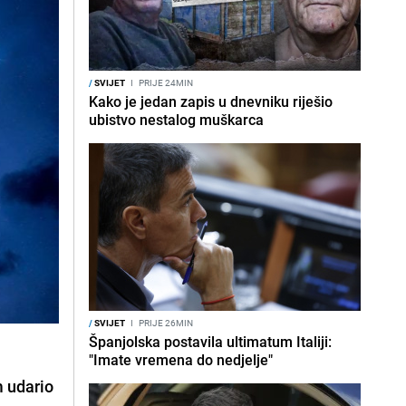
/
SVIJET
I
PRIJE 24MIN
Kako je jedan zapis u dnevniku riješio
ubistvo nestalog muškarca
/
SVIJET
I
PRIJE 26MIN
Španjolska postavila ultimatum Italiji:
"Imate vremena do nedjelje"
 udario