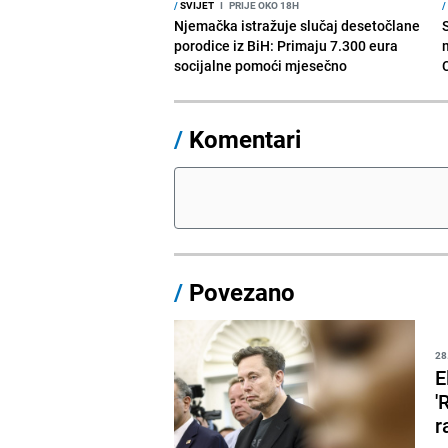
/
SVIJET
I
PRIJE OKO 18H
/
Njemačka istražuje slučaj desetočlane
porodice iz BiH: Primaju 7.300 eura
socijalne pomoći mjesečno
/
Komentari
/
Povezano
28
E
'
r