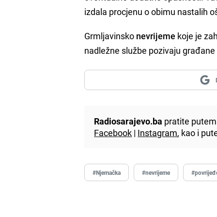
izdala procjenu o obimu nastalih o
Grmljavinsko
nevrijeme
koje je za
nadležne službe pozivaju građane
Radiosarajevo.ba
pratite putem 
Facebook
|
Instagram
, kao i p
#Njemačka
#nevrijeme
#povrijeđ