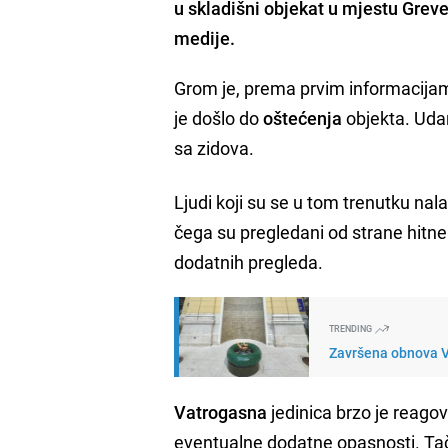
u skladišni objekat u mjestu Greve
medije.
Grom je, prema prvim informacija
je došlo do
oštećenja
objekta. Udar
sa zidova.
Ljudi koji su se u tom trenutku nala
čega su pregledani od strane hitn
dodatnih pregleda.
TRENDING
Završena obnova V
Vatrogasna
jedinica brzo je reagov
eventualne dodatne opasnosti. Ta