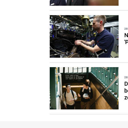
28
N
'
28
D
b
z