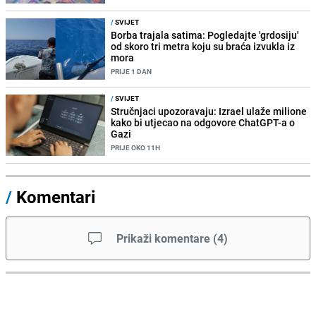
/
SVIJET
Borba trajala satima: Pogledajte 'grdosiju'
od skoro tri metra koju su braća izvukla iz
mora
PRIJE 1 DAN
/
SVIJET
Stručnjaci upozoravaju: Izrael ulaže milione
kako bi utjecao na odgovore ChatGPT-a o
Gazi
PRIJE OKO 11H
/
Komentari
Prikaži komentare
(
4
)