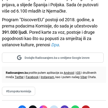
prijava, a slijede Španija i Poljska. Sada će putovati
više od 6.100 mladih iz Njemačke.
Program "DiscoverEU" postoji od 2018. godine, a
prema podacima Komisije, do sada je učestvovalo
391.000 ljudi.
Pored karte za voz, postoje i druge
pogodnosti kao što su popusti za smještaj ili za
ustanove kulture, prenosi
Dpa
.
Dodajte Radiosarajevo.ba u omiljene Google izvore
Radiosarajevo.ba
pratite putem aplikacije za
Android
|
iOS
i društvenih
mreža
Twitter
|
Facebook
|
Instagram
, kao i putem našeg
Viber
Chata.
#Europska komisija