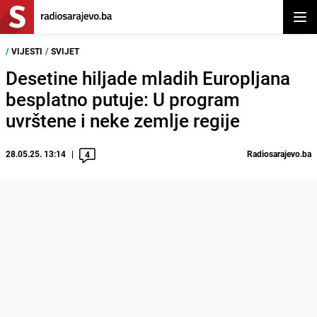
Otvor
/
VIJESTI
/
SVIJET
Desetine hiljade mladih Europljana
besplatno putuje: U program
uvrštene i neke zemlje regije
28.05.25. 13:14
Radiosarajevo.ba
4