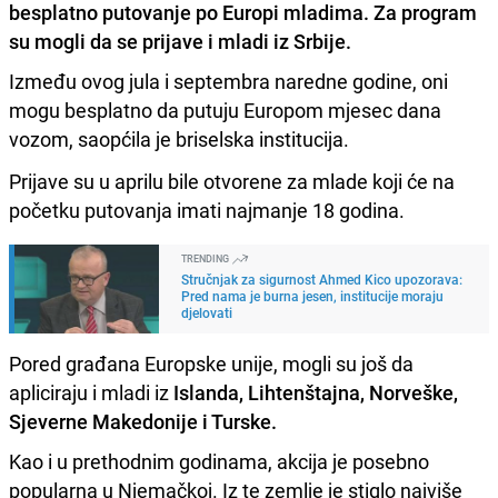
besplatno putovanje po Europi mladima. Za program
su mogli da se prijave i mladi iz Srbije.
Između ovog jula i septembra naredne godine, oni
mogu besplatno da putuju Europom mjesec dana
vozom, saopćila je briselska institucija.
Prijave su u aprilu bile otvorene za mlade koji će na
početku putovanja imati najmanje 18 godina.
TRENDING
Stručnjak za sigurnost Ahmed Kico upozorava:
Pred nama je burna jesen, institucije moraju
djelovati
Pored građana Europske unije, mogli su još da
apliciraju i mladi iz
Islanda, Lihtenštajna, Norveške,
Sjeverne Makedonije i Turske.
Kao i u prethodnim godinama, akcija je posebno
popularna u Njemačkoj. Iz te zemlje je stiglo najviše