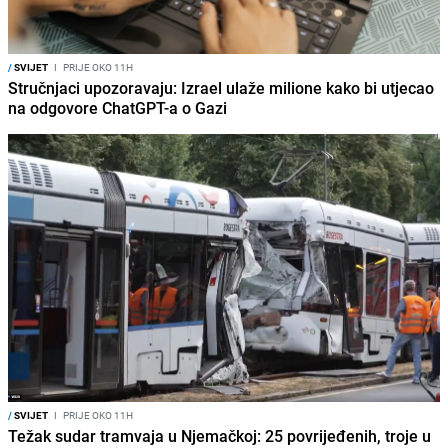
/
SVIJET
I
PRIJE OKO 11H
Stručnjaci upozoravaju: Izrael ulaže milione kako bi utjecao
na odgovore ChatGPT-a o Gazi
/
SVIJET
I
PRIJE OKO 11H
Težak sudar tramvaja u Njemačkoj: 25 povrijeđenih, troje u