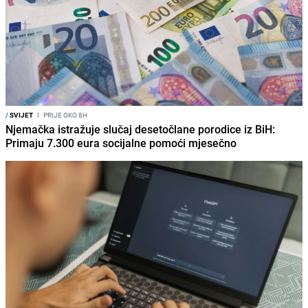
/
SVIJET
I
PRIJE OKO 8H
Njemačka istražuje slučaj desetočlane porodice iz BiH:
Primaju 7.300 eura socijalne pomoći mjesečno