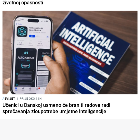
životnoj opasnosti
/
SVIJET
I
PRIJE OKO 11H
Učenici u Danskoj usmeno će braniti radove radi
sprečavanja zloupotrebe umjetne inteligencije