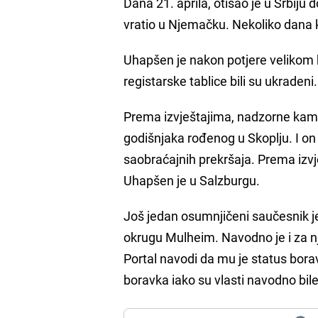
Dana 21. aprila, otišao je u Srbiju
vratio u Njemačku. Nekoliko dana k
Uhapšen je nakon potjere velikom 
registarske tablice bili su ukradeni.
Prema izvještajima, nadzorne kame
godišnjaka rođenog u Skoplju. I on j
saobraćajnih prekršaja. Prema izv
Uhapšen je u Salzburgu.
Još jedan osumnjičeni saučesnik 
okrugu Mulheim. Navodno je i za nj
Portal navodi da mu je status bor
boravka iako su vlasti navodno bil