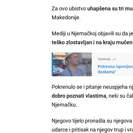
Za ovo ubistvo
uhapšena su tri m
Makedonije.
Mediji u Njemačkoj objavili su da j
teško zlostavljan i na kraju mučen
TRENDING
Potresna ispovijes
daskama"
Pokrenulo se i pitanje neuspjeha n
dobro poznati vlastima
, neki su ča
Njemačku.
Njegovo tijelo pronašla su njegova 
udarce i pritisak na njegov trup i v