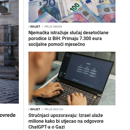
/
SVIJET
I
PRIJE 38MIN
Njemačka istražuje slučaj desetočlane
porodice iz BiH: Primaju 7.300 eura
socijalne pomoći mjesečno
/
SVIJET
I
PRIJE OKO 2H
povrede
Stručnjaci upozoravaju: Izrael ulaže
milione kako bi utjecao na odgovore
ChatGPT-a o Gazi