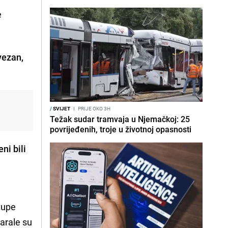
e
vezan,
/
SVIJET
I
PRIJE OKO 3H
Težak sudar tramvaja u Njemačkoj: 25
povrijeđenih, troje u životnoj opasnosti
ni bili
 tupe
varale su