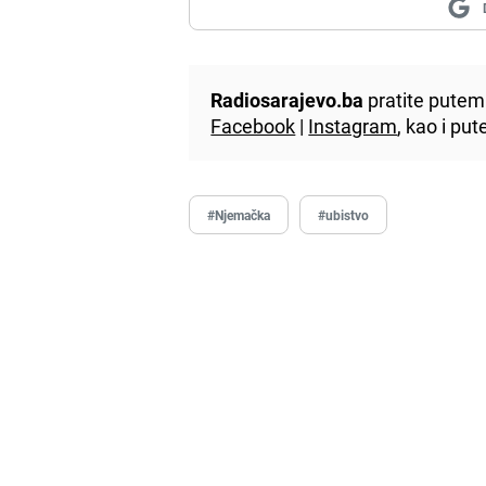
Radiosarajevo.ba
pratite putem 
Facebook
|
Instagram
, kao i p
#Njemačka
#ubistvo