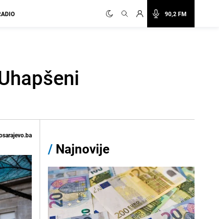
RADIO
90,2 FM
 Uhapšeni
osarajevo.ba
/
Najnovije