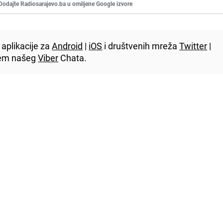
Dodajte Radiosarajevo.ba u omiljene Google izvore
aplikacije za
Android
|
iOS
i društvenih mreža
Twitter
|
utem našeg
Viber
Chata.