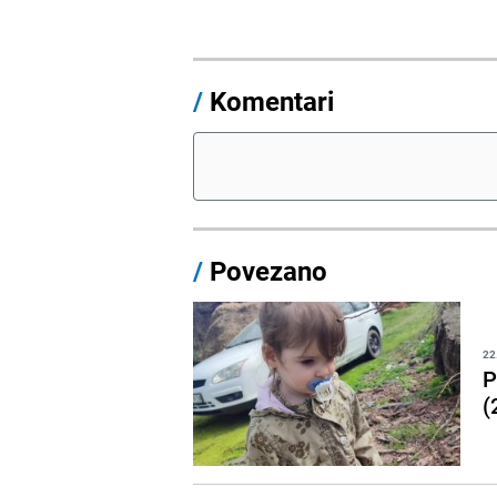
/
Komentari
/
Povezano
22
P
(