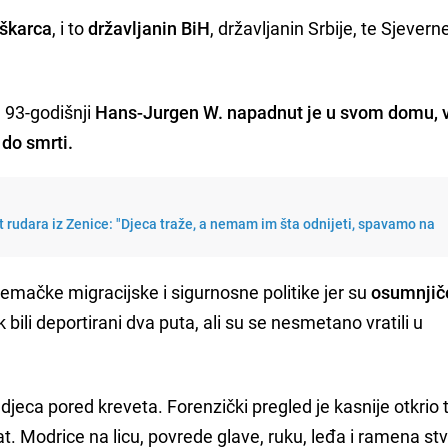
uškarca
, i to
državljanin BiH
, državljanin Srbije, te Sjevern
e 93-godišnji
Hans-Jurgen W. napadnut je u svom domu, 
 do smrti.
t rudara iz Zenice: "Djeca traže, a nemam im šta odnijeti, spavamo na
jemačke migracijske i sigurnosne politike jer su
osumnjiče
k bili deportirani dva puta, ali su se nesmetano vratili u
djeca pored kreveta. Forenzički pregled je kasnije otkrio
rat. Modrice na licu, povrede glave, ruku, leđa i ramena st