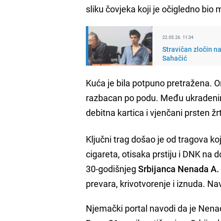
sliku čovjeka koji je očigledno bio 
22.05.26. 11:34
Stravičan zločin n
Sahačić
Kuća je bila potpuno pretražena. Or
razbacan po podu. Među ukradenim p
debitna kartica i vjenčani prsten žr
Ključni trag došao je od tragova ko
cigareta, otisaka prstiju i DNK na 
30-godišnjeg
Srbijanca Nenada A.
prevara, krivotvorenje i iznuda. Nav
Njemački portal navodi da je Nenad