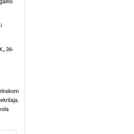
egalno
i
.,
36-
 kelnskom
rekršaja.
vola