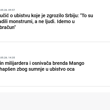
.05.26. 09:57
učić o ubistvu koje je zgrozilo Srbiju: "To su
adili monstrumi, a ne ljudi. Idemo u
bračun"
.05.26. 14:35
in milijardera i osnivača brenda Mango
hapšen zbog sumnje u ubistvo oca