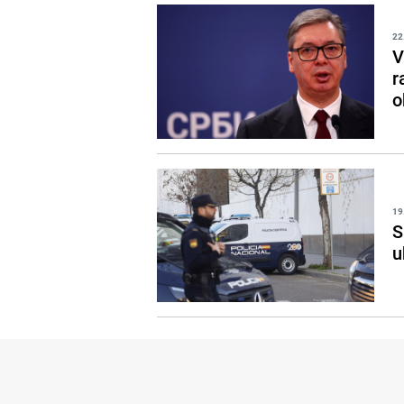
22
V
r
o
19
S
u