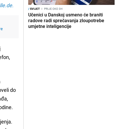
le.de.
/
SVIJET
I
PRIJE OKO 3H
Učenici u Danskoj usmeno će braniti
radove radi sprečavanja zloupotrebe
umjetne inteligencije
re
j
efon,
a
oveli do
ađa,
odine.
jenja.