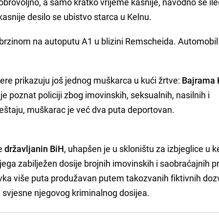
 dobrovoljno, a samo kratko vrijeme kasnije, navodno se il
asnije desilo se ubistvo starca u Kelnu.
brzinom na autoputu A1 u blizini Remscheida. Automobil 
re prikazuju još jednog muškarca u kući žrtve:
Bajrama K
e poznat policiji zbog imovinskih, seksualnih, nasilnih i
ještaju, muškarac je već dva puta deportovan.
je
državljanin BiH
, uhapšen je u skloništu za izbjeglice u
ega zabilježen dosije brojnih imovinskih i saobraćajnih p
avka više puta produžavan putem takozvanih fiktivnih doz
e svjesne njegovog kriminalnog dosijea.