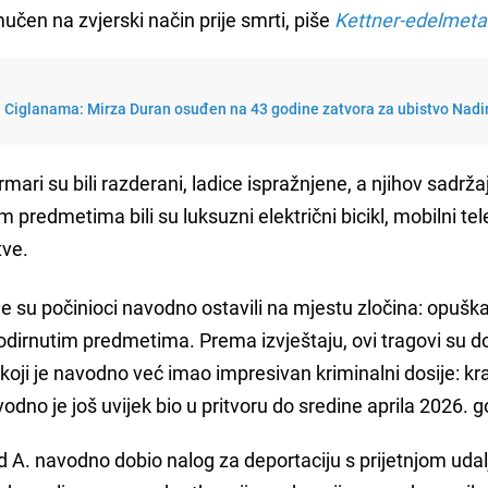
mučen na zvjerski način prije smrti, piše
Kettner-edelmetal
a Ciglanama: Mirza Duran osuđen na 43 godine zatvora za ubistvo Nadi
mari su bili razderani, ladice ispražnjene, a njihov sadrža
redmetima bili su luksuzni električni bicikl, mobilni tel
tve.
je su počinioci navodno ostavili na mjestu zločina: opušk
dodirnutim predmetima. Prema izvještaju, ovi tragovi su d
koji je navodno već imao impresivan kriminalni dosije: kr
odno je još uvijek bio u pritvoru do sredine aprila 2026. g
 A. navodno dobio nalog za deportaciju s prijetnjom udal