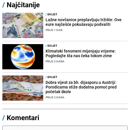
/
Najčitanije
/
SVIJET
Lažne novčanice preplavljuju tržište: Ove
eure najčešće pokušavaju podvaliti
PRIJE 1 DAN
/
SVIJET
Klimatski fenomeni mijenjaju vrijeme:
Pogledajte šta nas čeka tokom zime
PRIJE 2 DANA
/
SVIJET
Dobra vijest za bh. dijasporu u Austriji:
Porodicama stiže dodatna pomoć pred
početak škole
PRIJE 2 DANA
/
Komentari