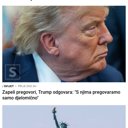
/
SVIJET
I
PRIJE OKO 3H
Zapeli pregovori, Trump odgovara: "S njima pregovaramo
samo djelomično"