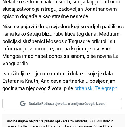
Nekoliko sedmica nakon smrti, sudija koji je nadzirao
slučaj zatvorio je istragu, zadovoljan Jonathanovim
opisom događaja kao strašne nesreće.
Nisu se pojavili drugi svjedoci koji su vidjeli pad
ili oca
i sina kako šetaju blizu ruba litice tog dana. Međutim,
policijski službenici Mossos d’Esquadre prikupili su
informacije iz porodice, prema kojima je osnivač
Mangoa imao napet odnos sa sinom, piše novina La
Vanguardia.
Istražitelji ozbiljno razmatrali i dokaze koje je dala
Estefanía Knuth, Andićeva partnerka u posljednjim
godinama njegovog života, piše
britanski Telegraph
.
Dodajte Radiosarajevo.ba u omiljene Google izvore
Radiosarajevo.ba
pratite putem aplikacije za
Android
|
iOS
i društvenih
mreža
Twitter
|
Facebook
|
Instagram
, kao i putem našeg
Viber
Chata.