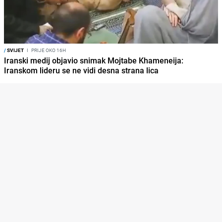
/
SVIJET
I
PRIJE OKO 16H
Iranski medij objavio snimak Mojtabe Khameneija:
Iranskom lideru se ne vidi desna strana lica