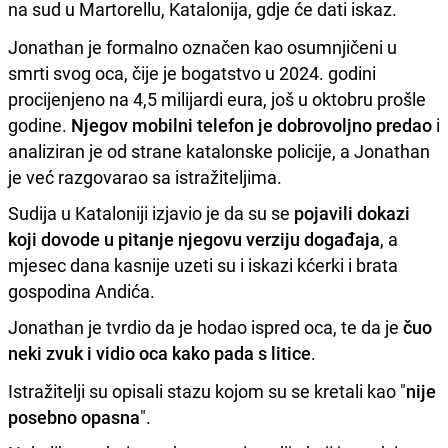
na sud u Martorellu, Katalonija, gdje će dati iskaz.
Jonathan je formalno označen kao osumnjičeni u
smrti svog oca, čije je bogatstvo u 2024. godini
procijenjeno na 4,5 milijardi eura, još u oktobru prošle
godine.
Njegov mobilni telefon je dobrovoljno predao
i
analiziran je od strane katalonske policije, a Jonathan
je već razgovarao sa istražiteljima.
Sudija u Kataloniji izjavio je da su se
pojavili dokazi
koji dovode u pitanje njegovu verziju događaja
, a
mjesec dana kasnije uzeti su i iskazi kćerki i brata
gospodina Andića.
Jonathan je tvrdio da je hodao ispred oca, te da je
čuo
neki zvuk i vidio oca kako pada s litice
.
Istražitelji su opisali stazu kojom su se kretali kao "
nije
posebno opasna
".