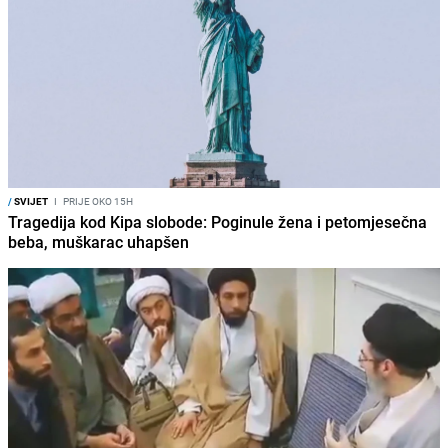
/
SVIJET
I
PRIJE OKO 15H
Tragedija kod Kipa slobode: Poginule žena i petomjesečna
beba, muškarac uhapšen