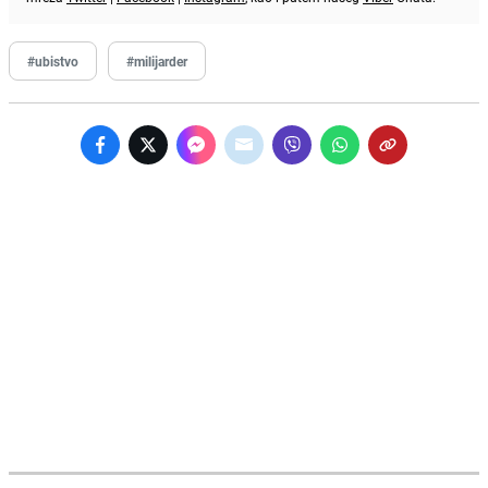
#ubistvo
#milijarder