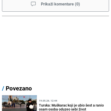
Prikaži komentare
(
0
)
/
Povezano
19.05.26. 12:44
Turska: Muškarac koji je ubio šest a ranio
osam osoba oduzeo sebi život