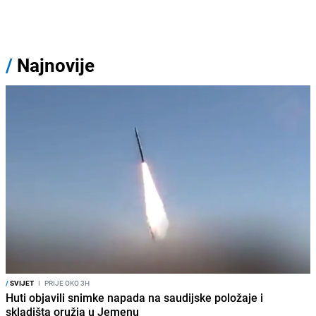
/
Najnovije
/
SVIJET
I
PRIJE OKO 3H
Huti objavili snimke napada na saudijske položaje i
skladišta oružja u Jemenu