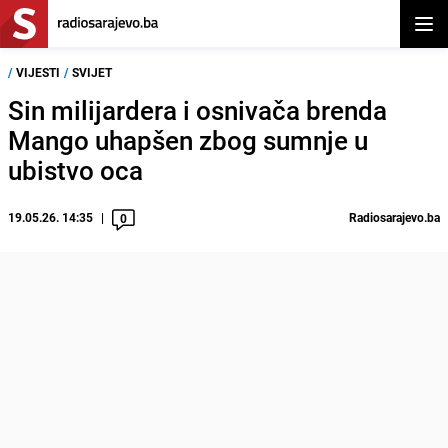
Otvor
/
VIJESTI
/
SVIJET
Sin milijardera i osnivača brenda
Mango uhapšen zbog sumnje u
ubistvo oca
19.05.26. 14:35
Radiosarajevo.ba
0