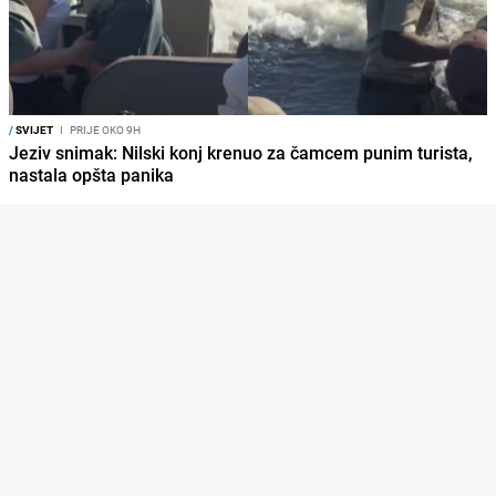
/
SVIJET
I
PRIJE OKO 9H
Jeziv snimak: Nilski konj krenuo za čamcem punim turista,
nastala opšta panika