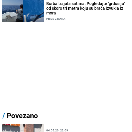
Borba trajala satima: Pogledajte 'grdosiju'
od skoro tri metra koju su braća izvukla iz
mora
PRIJE 2 DANA
/
Povezano
04.05.20. 22:09