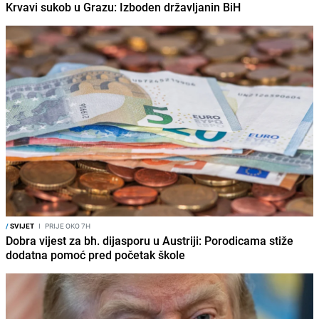
Krvavi sukob u Grazu: Izboden državljanin BiH
/
SVIJET
I
PRIJE OKO 7H
Dobra vijest za bh. dijasporu u Austriji: Porodicama stiže
dodatna pomoć pred početak škole