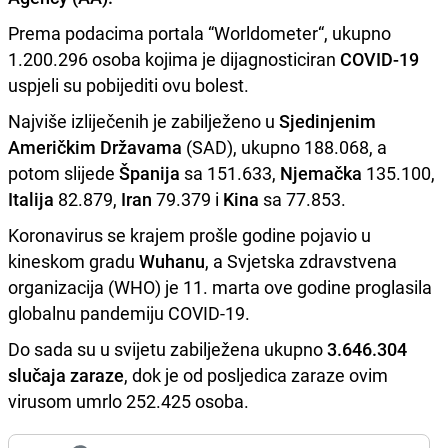
Prema podacima portala “Worldometer“, ukupno
1.200.296 osoba kojima je dijagnosticiran
COVID-19
uspjeli su pobijediti ovu bolest.
Najviše izliječenih je zabilježeno u
Sjedinjenim
Američkim Državama
(SAD), ukupno 188.068, a
potom slijede
Španija
sa 151.633,
Njemačka
135.100,
Italija
82.879,
Iran
79.379 i
Kina
sa 77.853.
Koronavirus se krajem prošle godine pojavio u
kineskom gradu
Wuhanu
, a Svjetska zdravstvena
organizacija (WHO) je 11. marta ove godine proglasila
globalnu pandemiju COVID-19.
Do sada su u svijetu zabilježena ukupno
3.646.304
slučaja zaraze
, dok je od posljedica zaraze ovim
virusom umrlo 252.425 osoba.