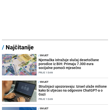
/
Najčitanije
/
SVIJET
Njemačka istražuje slučaj desetočlane
porodice iz BiH: Primaju 7.300 eura
socijalne pomoći mjesečno
PRIJE 1 DAN
/
SVIJET
Stručnjaci upozoravaju: Izrael ulaže milione
kako bi utjecao na odgovore ChatGPT-a o
Gazi
PRIJE 1 DAN
/
SVIJET