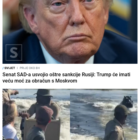
/
SVIJET
I
PRIJE OKO 8H
Senat SAD-a usvojio oštre sankcije Rusiji: Trump će imati
veću moć za obračun s Moskvom