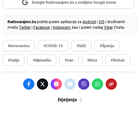
Dodajte Radiosarajevo.ba u omiljene Google izvore
Radiosarajevo.ba
pratite putem aplikacije za
Android
|
iOS
i društvenih
mreža
Twitter
|
Facebook
|
Instagram
, kao i putem našeg
Viber
Chata.
#koronavirus
#COVID-19
#SAD
#Španija
#Italija
#Njemačka
#Iran
#Kina
#Wuhan
3
Dijeljenja