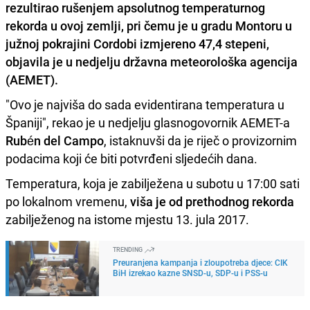
rezultirao rušenjem apsolutnog temperaturnog
rekorda u ovoj zemlji, pri čemu je u gradu Montoru u
južnoj pokrajini Cordobi
izmjereno 47,4 stepeni
,
objavila je u nedjelju državna meteorološka agencija
(AEMET).
"Ovo je najviša do sada evidentirana temperatura u
Španiji", rekao je u nedjelju glasnogovornik AEMET-a
Rubén del Campo
, istaknuvši da je riječ o provizornim
podacima koji će biti potvrđeni sljedećih dana.
Temperatura, koja je zabilježena u subotu u 17:00 sati
po lokalnom vremenu,
viša je od prethodnog rekorda
zabilježenog na istome mjestu 13. jula 2017.
TRENDING
Preuranjena kampanja i zloupotreba djece: CIK
BiH izrekao kazne SNSD-u, SDP-u i PSS-u