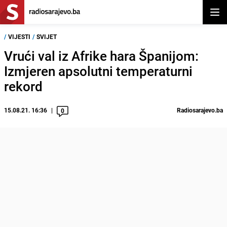
Otvor
/
VIJESTI
/
SVIJET
Vrući val iz Afrike hara Španijom:
Izmjeren apsolutni temperaturni
rekord
15.08.21. 16:36
Radiosarajevo.ba
0