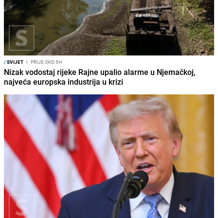
/
SVIJET
I
PRIJE OKO 5H
Nizak vodostaj rijeke Rajne upalio alarme u Njemačkoj,
najveća europska industrija u krizi