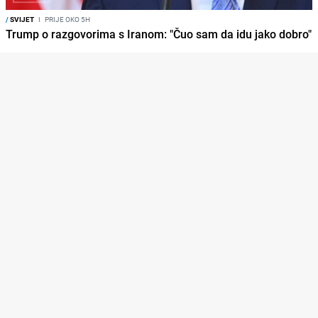
/
SVIJET
I
PRIJE OKO 5H
Trump o razgovorima s Iranom: "Čuo sam da idu jako dobro"