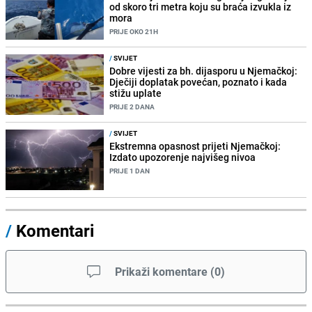
od skoro tri metra koju su braća izvukla iz
mora
PRIJE OKO 21H
/
SVIJET
Dobre vijesti za bh. dijasporu u Njemačkoj:
Dječiji doplatak povećan, poznato i kada
stižu uplate
PRIJE 2 DANA
/
SVIJET
Ekstremna opasnost prijeti Njemačkoj:
Izdato upozorenje najvišeg nivoa
PRIJE 1 DAN
/
Komentari
Prikaži komentare
(
0
)