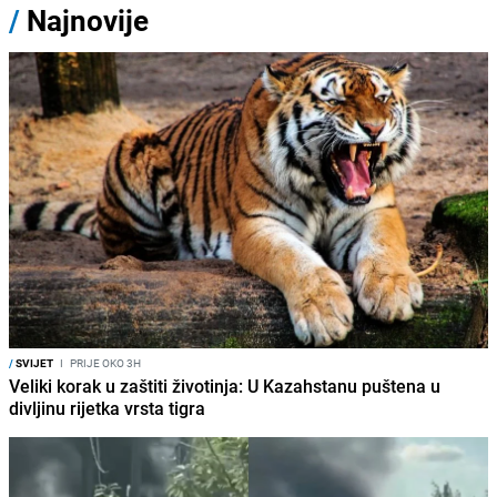
/
Najnovije
/
SVIJET
I
PRIJE OKO 3H
Veliki korak u zaštiti životinja: U Kazahstanu puštena u
divljinu rijetka vrsta tigra