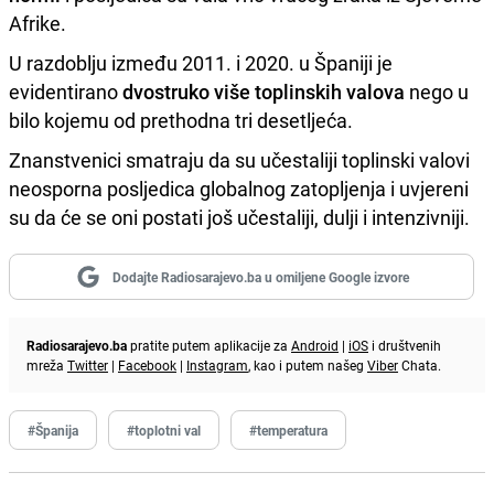
Afrike.
U razdoblju između 2011. i 2020. u Španiji je
evidentirano
dvostruko više toplinskih valova
nego u
bilo kojemu od prethodna tri desetljeća.
Znanstvenici smatraju da su učestaliji toplinski valovi
neosporna posljedica globalnog zatopljenja i uvjereni
su da će se oni postati još učestaliji, dulji i intenzivniji.
Dodajte Radiosarajevo.ba u omiljene Google izvore
Radiosarajevo.ba
pratite putem aplikacije za
Android
|
iOS
i društvenih
mreža
Twitter
|
Facebook
|
Instagram
, kao i putem našeg
Viber
Chata.
#Španija
#toplotni val
#temperatura