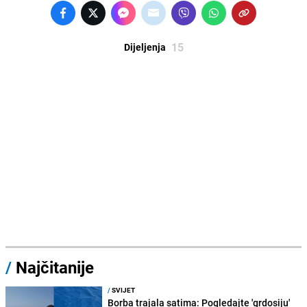
15
Dijeljenja
/
Najčitanije
/
SVIJET
Borba trajala satima: Pogledajte 'grdosiju'