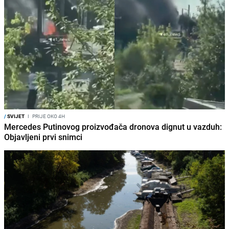
/
SVIJET
I
PRIJE OKO 4H
Mercedes Putinovog proizvođača dronova dignut u vazduh:
Objavljeni prvi snimci