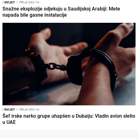
/
SVIJET
I
PRIJE OKO 1H
Snažne eksplozije odjekuju u Saudijskoj Arabiji: Mete
napada bile gasne instalacije
/
SVIJET
I
PRIJE OKO 1H
Šef irske narko grupe uhapšen u Dubaiju: Vladin avion sletio
u UAE