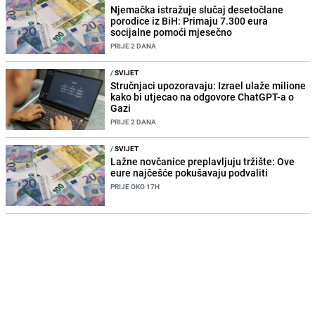
Njemačka istražuje slučaj desetočlane
porodice iz BiH: Primaju 7.300 eura
socijalne pomoći mjesečno
PRIJE 2 DANA
/
SVIJET
Stručnjaci upozoravaju: Izrael ulaže milione
kako bi utjecao na odgovore ChatGPT-a o
Gazi
PRIJE 2 DANA
/
SVIJET
Lažne novčanice preplavljuju tržište: Ove
eure najčešće pokušavaju podvaliti
PRIJE OKO 17H