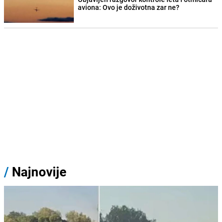
aviona: Ovo je doživotna zar ne?
/
Najnovije