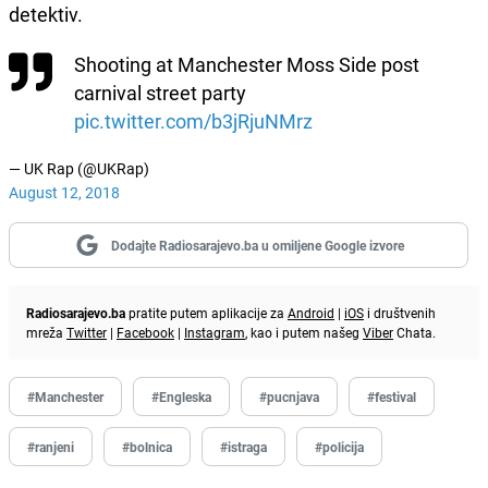
detektiv.
Shooting at Manchester Moss Side post
carnival street party
pic.twitter.com/b3jRjuNMrz
— UK Rap (@UKRap)
August 12, 2018
Dodajte Radiosarajevo.ba u omiljene Google izvore
Radiosarajevo.ba
pratite putem aplikacije za
Android
|
iOS
i društvenih
mreža
Twitter
|
Facebook
|
Instagram
, kao i putem našeg
Viber
Chata.
#Manchester
#Engleska
#pucnjava
#festival
#ranjeni
#bolnica
#istraga
#policija