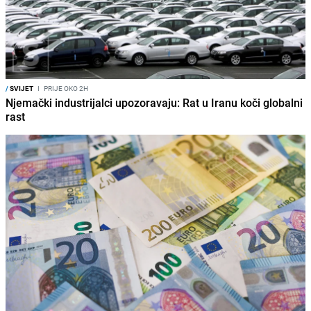
/
SVIJET
I
PRIJE OKO 2H
Njemački industrijalci upozoravaju: Rat u Iranu koči globalni
rast