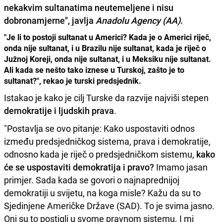
nekakvim sultanatima neutemeljene i nisu
dobronamjerne", javlja
Anadolu Agency (AA)
.
"Je li to postoji sultanat u Americi? Kada je o Americi riječ,
onda nije sultanat, i u Brazilu nije sultanat, kada je riječ o
Južnoj Koreji, onda nije sultanat, i u Meksiku nije sultanat.
Ali kada se nešto tako iznese u Turskoj, zašto je to
sultanat?", rekao je turski predsjednik.
Istakao je kako je cilj Turske da razvije najviši stepen
demokratije i ljudskih prava
.
"Postavlja se ovo pitanje: Kako uspostaviti odnos
između predsjedničkog sistema, prava i demokratije,
odnosno kada je riječ o predsjedničkom sistemu,
kako
će se uspostaviti demokratija i pravo?
Imamo jasan
primjer. Sada kada se govori o najnaprednijoj
demokratiji u svijetu, na koga misle? Kažu da su to
Sjedinjene Američke Države (SAD). To je svima jasno.
Oni su to postigli u svome pravnom sistemu. I mi