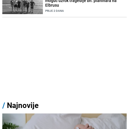
moguć uzrok tragedije bh. planinara na
Elbrusu
PRIJE 2 DANA
/
Najnovije