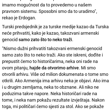
imamo mogućnost da to provedemo u našem
pravnom sistemu. Sposobni smo da to uradimo",
rekao je Erdogan.
Turski predsjednik je za turske medije kazao da Turska
neće prihvatiti, kako je kazao, takozvani armenski
genocid
samo zato što to neko traži
.
"Nismo dužni prihvatiti takozvani ermenski genocid
samo zato što to neko traži. Ako ste iskreni, dođite i
prepustit ćemo to historičarima, neka oni rade na
ovom pitanju,
hajde da otvorimo arhive
. Mi smo
otvorili arhivu. Više od milion dokumenata o tome smo
otkrili. Ako Armenija ima arhivu neka je objavi. Ako ima
i u drugim zemljama, neka to obznane. Ali niko ne
poduzima takve napore. Neka historičari rade na
tome, i neka nam pokažu rezultate izvještaja. Nakon
toga, mi političari ćemo sjesti za stol. Ako se pokaže