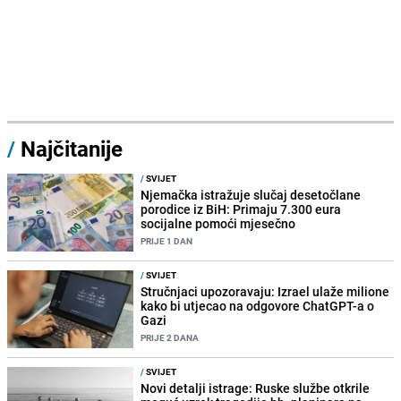
/
Najčitanije
/
SVIJET
Njemačka istražuje slučaj desetočlane
porodice iz BiH: Primaju 7.300 eura
socijalne pomoći mjesečno
PRIJE 1 DAN
/
SVIJET
Stručnjaci upozoravaju: Izrael ulaže milione
kako bi utjecao na odgovore ChatGPT-a o
Gazi
PRIJE 2 DANA
/
SVIJET
Novi detalji istrage: Ruske službe otkrile