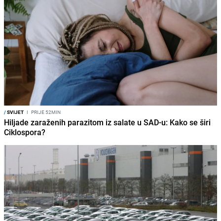
/
SVIJET
I
PRIJE 52MIN
Hiljade zaraženih parazitom iz salate u SAD-u: Kako se širi
Ciklospora?