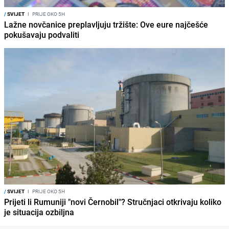
/
SVIJET
I
PRIJE OKO 5H
Lažne novčanice preplavljuju tržište: Ove eure najčešće
pokušavaju podvaliti
/
SVIJET
I
PRIJE OKO 5H
Prijeti li Rumuniji "novi Černobil"? Stručnjaci otkrivaju koliko
je situacija ozbiljna