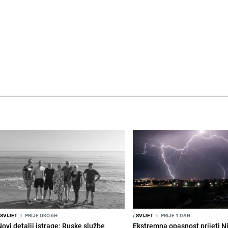
SVIJET
I
PRIJE OKO 6H
/
SVIJET
I
PRIJE 1 DAN
Novi detalji istrage: Ruske službe
Ekstremna opasnost prijeti N