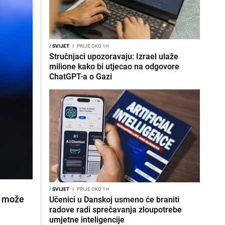
/
SVIJET
I
PRIJE OKO 1H
Stručnjaci upozoravaju: Izrael ulaže
milione kako bi utjecao na odgovore
ChatGPT-a o Gazi
/
SVIJET
I
PRIJE OKO 1H
e može
Učenici u Danskoj usmeno će braniti
radove radi sprečavanja zloupotrebe
umjetne inteligencije