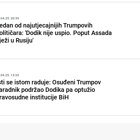
.04.25. 20:35
edan od najutjecajnijih Trumpovih
olitičara: 'Dodik nije uspio. Poput Assada
ježi u Rusiju'
.04.25. 13:25
sti se istom raduje: Osuđeni Trumpov
aradnik podržao Dodika pa optužio
ravosudne institucije BiH