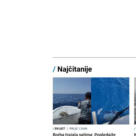
/
Najčitanije
/
SVIJET
I
PRIJE 1 DAN
/
Borba trajala satima: Pogledajte