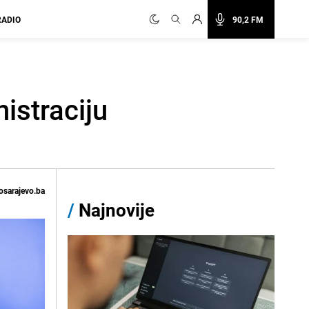
RADIO
90,2 FM
istraciju
osarajevo.ba
/
Najnovije