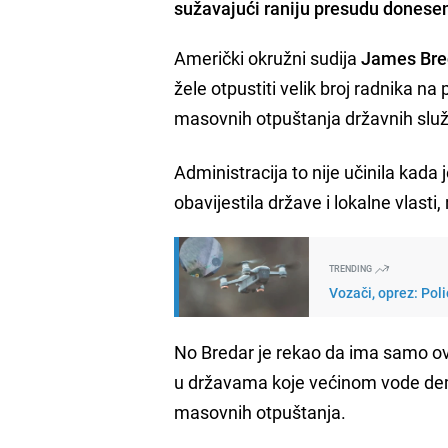
sužavajući raniju presudu donese
Američki okružni sudija
James Bre
žele otpustiti velik broj radnika 
masovnih otpuštanja državnih slu
Administracija to nije učinila kada 
obavijestila države i lokalne vlasti,
TRENDING
Vozači, oprez: Pol
No Bredar je rekao da ima samo ovla
u državama koje većinom vode demo
masovnih otpuštanja.