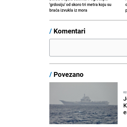
'grdosiju' od skoro tri metra koju su
braća izvukla iz mora
/
Komentari
/
Povezano
02
J
K
e