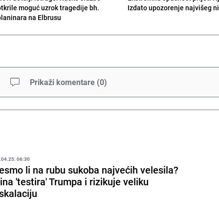
otkrile moguć uzrok tragedije bh.
Izdato upozorenje najvišeg n
planinara na Elbrusu
Prikaži komentare
(
0
)
.04.25. 06:30
esmo li na rubu sukoba najvećih velesila?
ina 'testira' Trumpa i rizikuje veliku
skalaciju