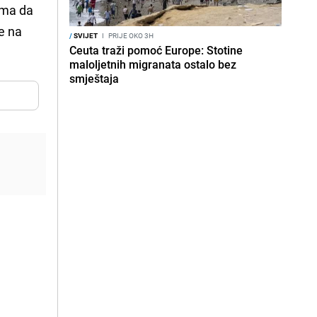
ama da
će na
/
SVIJET
I
PRIJE OKO 3H
Ceuta traži pomoć Europe: Stotine
maloljetnih migranata ostalo bez
smještaja