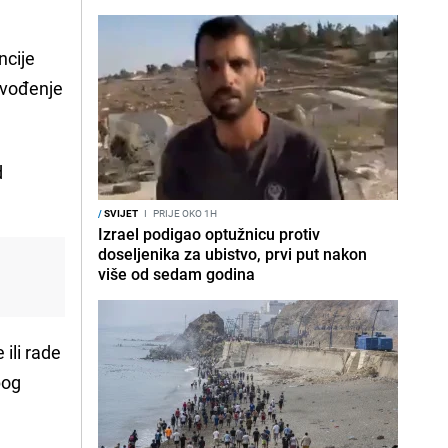
ncije
ovođenje
d
/
SVIJET
I
PRIJE OKO 1H
Izrael podigao optužnicu protiv
doseljenika za ubistvo, prvi put nakon
više od sedam godina
 ili rade
bog