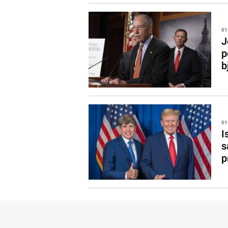
01
J
p
b
01
I
s
p