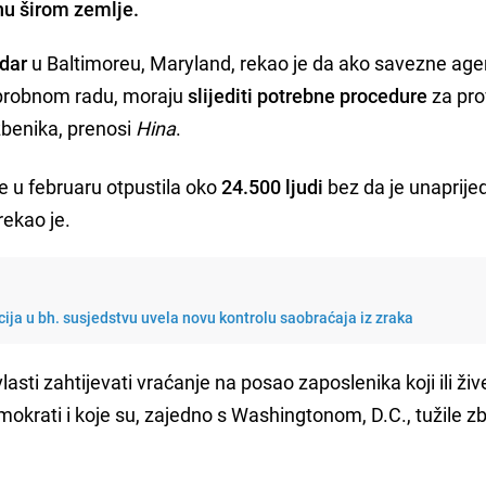
nu širom zemlje.
dar
u Baltimoreu, Maryland, rekao je da ako savezne age
na probnom radu, moraju
slijediti potrebne procedure
za pr
žbenika, prenosi
Hina
.
je u februaru otpustila oko
24.500 ljudi
bez da je unaprije
 rekao je.
icija u bh. susjedstvu uvela novu kontrolu saobraćaja iz zraka
sti zahtijevati vraćanje na posao zaposlenika koji ili žive
krati i koje su, zajedno s Washingtonom, D.C., tužile z