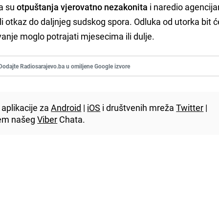
da su
otpuštanja vjerovatno nezakonita
i naredio agencij
li otkaz do daljnjeg sudskog spora. Odluka od utorka bit 
avanje moglo potrajati mjesecima ili dulje.
Dodajte Radiosarajevo.ba u omiljene Google izvore
aplikacije za
Android
|
iOS
i društvenih mreža
Twitter
|
utem našeg
Viber
Chata.