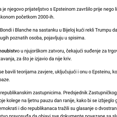
 je njegovo prijateljstvo s Epsteinom završilo prije nego l
a zakonom početkom 2000-ih.
Bondi i Blanche na sastanku u Bijeloj kući rekli Trumpu d
ugih poznatih osoba, pojavljuju u spisima.
oubistv
o u njujorškom zatvoru, čekajući suđenje za trgo
vanja, za što je izjavio da nije kriv.
 bavili teorijama zavjere, uključujući i onu o Epsteinu, k
baze.
u republikanskim zastupnicima. Predsjednik Zastupničko
oje kolege na ljetnu pauzu dan ranije, kako bi se izbjeglo 
okrati i dio republikanaca tražili su glasanje o dvostra
tarstvo pravosuđa da objavi sve dokumente povezane sa s