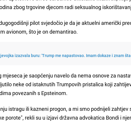
dina zbog trgovine djecom radi seksualnog iskorištavan
gogodišnji pilot svjedočio je da je aktuelni američki pre
nim avionom, što je on demantirao.
djevojka izazvala buru: 'Trump me napastovao. Imam dokaze i znam šta
og mjeseca je saopćenju navelo da nema osnove za nast
zljutilo neke od istaknutih Trumpovih pristalica koji zahtije
udima povezanih s Epsteinom.
jnju istragu ili kazneni progon, a mi smo podnijeli zahtjev
ke porote", rekli su u izjavi državna advokatica Bondi i nje