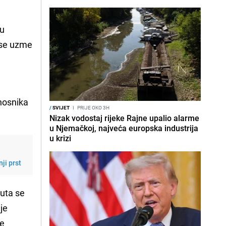
su
 se uzme
žnosnika
/
SVIJET
I
PRIJE OKO 3H
Nizak vodostaj rijeke Rajne upalio alarme
u Njemačkoj, najveća europska industrija
u krizi
ji prst
puta se
je
je