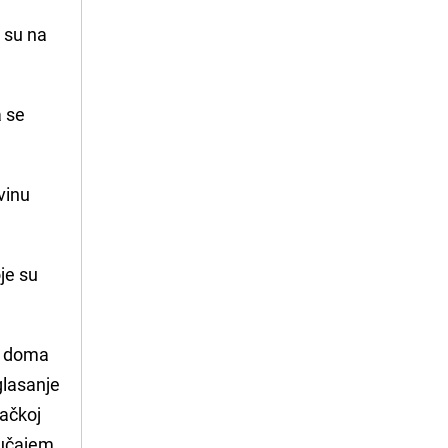
i su na
a se
vinu
oje su
g doma
glasanje
načkoj
lučajem