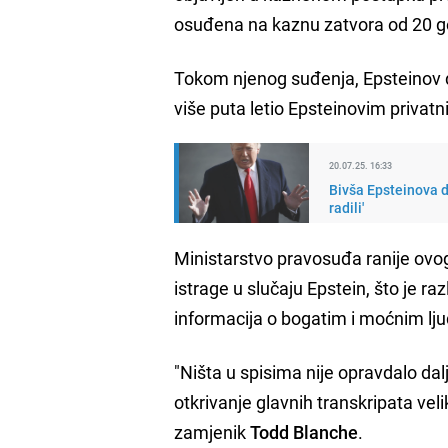
osuđena na kaznu zatvora od 20 go
Tokom njenog suđenja, Epsteinov du
više puta letio Epsteinovim privat
20.07.25. 16:33
Bivša Epsteinova 
radili'
Ministarstvo pravosuđa ranije ov
istrage u slučaju Epstein, što je ra
informacija o bogatim i moćnim lj
"Ništa u spisima nije opravdalo dal
otkrivanje glavnih transkripata veli
zamjenik
Todd Blanche
.