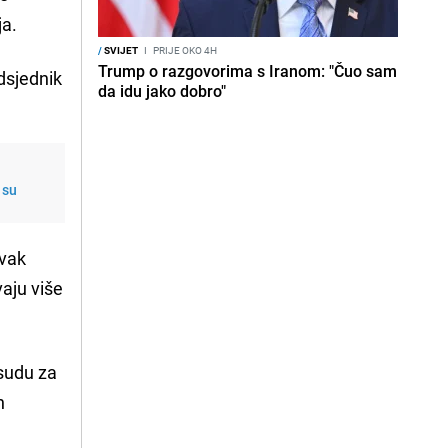
ja.
/
SVIJET
I
PRIJE OKO 4H
Trump o razgovorima s Iranom: "Čuo sam
dsjednik
da idu jako dobro"
 su
avak
vaju više
 sudu za
n