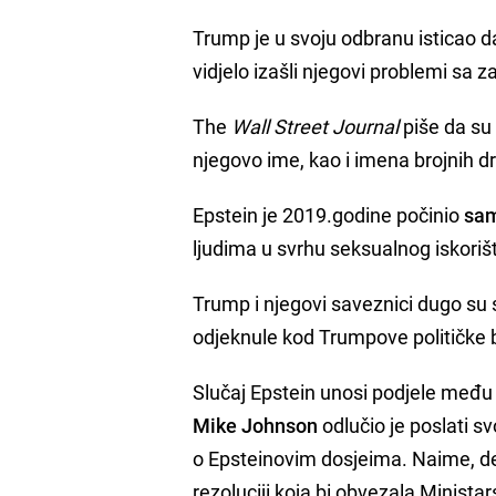
Trump je u svoju odbranu isticao da
vidjelo izašli njegovi problemi s
The
Wall Street Journal
piše da su 
njegovo ime, kao i imena brojnih dr
Epstein je 2019.godine počinio
sam
ljudima u svrhu seksualnog iskorišta
Trump i njegovi saveznici dugo su se
odjeknule kod Trumpove političke 
Slučaj Epstein unosi podjele međ
Mike Johnson
odlučio je poslati sv
o Epsteinovim dosjeima. Naime, dem
rezoluciji koja bi obvezala Minis