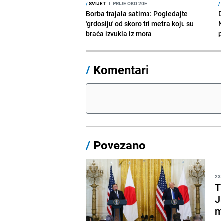
/
SVIJET
I
PRIJE OKO 20H
/
Borba trajala satima: Pogledajte
D
'grdosiju' od skoro tri metra koju su
braća izvukla iz mora
/
Komentari
/
Povezano
23
T
J
m