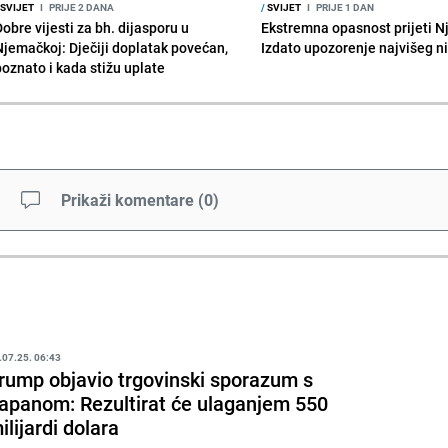
SVIJET
I
PRIJE 2 DANA
/
SVIJET
I
PRIJE 1 DAN
obre vijesti za bh. dijasporu u
Ekstremna opasnost prijeti N
Njemačkoj: Dječiji doplatak povećan,
Izdato upozorenje najvišeg n
poznato i kada stižu uplate
Prikaži komentare
(
0
)
.07.25. 06:43
rump objavio trgovinski sporazum s
apanom: Rezultirat će ulaganjem 550
ilijardi dolara