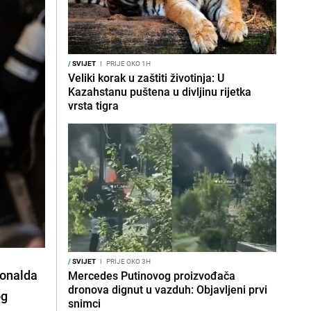
/
SVIJET
I
PRIJE OKO 1H
Veliki korak u zaštiti životinja: U
Kazahstanu puštena u divljinu rijetka
vrsta tigra
/
SVIJET
I
PRIJE OKO 3H
Donalda
Mercedes Putinovog proizvođača
dronova dignut u vazduh: Objavljeni prvi
og
snimci