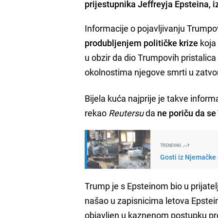
prijestupnika Jeffreyja Epsteina, iz
Informacije o pojavljivanju Trumpo
produbljenjem političke krize
koja
u obzir da dio Trumpovih pristalica
okolnostima njegove smrti u zatvo
Bijela kuća najprije je takve infor
rekao
Reutersu
da
ne poriču da s
TRENDING
Gosti iz Njemačke n
Trump je s Epsteinom bio u prijate
našao u zapisnicima letova Epstein
objavljen u kaznenom postupku pr