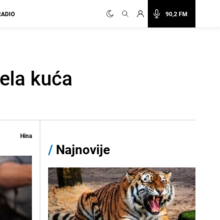
RADIO
90,2 FM
ela kuća
Hina
/
Najnovije