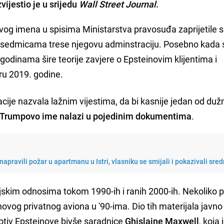
vijestio je u srijedu
Wall Street Journal
.
vog imena u spisima Ministarstva pravosuđa zaprijetile 
 sedmicama trese njegovu adminstraciju. Posebno kada
 godinama šire teorije zavjere o Epsteinovim klijentima i
ru 2019. godine.
macije nazvala lažnim vijestima, da bi kasnije jedan od du
e Trumpovo ime nalazi u pojedinim dokumentima
.
apravili požar u apartmanu u Istri, vlasniku se smijali i pokazivali sredn
ljskim odnosima tokom 1990-ih i ranih 2000-ih. Nekoliko 
ovog privatnog aviona u '90-ima. Dio tih materijala javno 
otiv Epsteinove bivše saradnice
Ghislaine Maxwell
, koja 