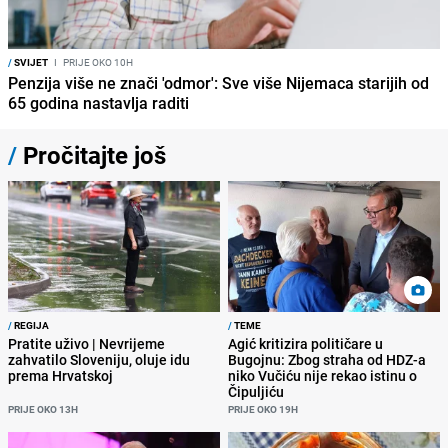
/
SVIJET
I
PRIJE OKO 10H
Penzija više ne znači 'odmor': Sve više Nijemaca starijih od
65 godina nastavlja raditi
/
Pročitajte još
/
REGIJA
/
TEME
Pratite uživo | Nevrijeme
Agić kritizira političare u
zahvatilo Sloveniju, oluje idu
Bugojnu: Zbog straha od HDZ-a
prema Hrvatskoj
niko Vučiću nije rekao istinu o
Čipuljiću
PRIJE OKO 13H
PRIJE OKO 19H