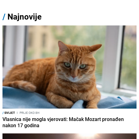
/
Najnovije
/
SVIJET
I
PRIJE OKO 8H
Vlasnica nije mogla vjerovati: Mačak Mozart pronađen
nakon 17 godina