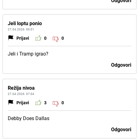
Odgovori
Jeli loptu ponio
27.04.2026. 06:51
Prijavi
0
0
Jeli i Tramp igrao?
Odgovori
Režija nivoa
27.04.2026. 07:34
Prijavi
3
0
Debby Does Dallas
Odgovori