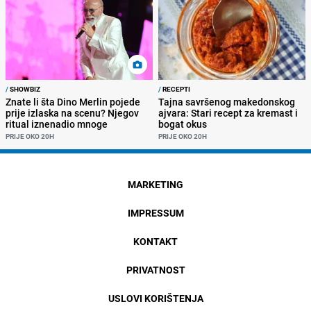
/
SHOWBIZ
/
RECEPTI
Znate li šta Dino Merlin pojede
Tajna savršenog makedonskog
prije izlaska na scenu? Njegov
ajvara: Stari recept za kremast i
ritual iznenadio mnoge
bogat okus
PRIJE OKO 20H
PRIJE OKO 20H
MARKETING
IMPRESSUM
KONTAKT
PRIVATNOST
USLOVI KORIŠTENJA