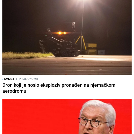
/
SVIJET
I
PRIJE OKO 9H
Dron koji je nosio eksploziv pronađen na njemačkom
aerodromu