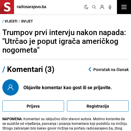
Otvor
/
VIJESTI
/
SVIJET
Trumpov prvi intervju nakon napada:
"Utrčao je poput igrača američkog
nogometa"
/
Komentari (3)
Povratak na članak
Objavite komentar kao gost ili se prijavite.
Prijava
Registracija
NAPOMENA:
Komentari su isključivo lični stavovi autora. Molimo korisnike da
se suzdrže od vrijeđanja, psovanja i pisanja komentara koji podstiču na mržnju.
Strogo zabranjen bilo kakav govor mržnje na portalu radiosarajevo.ba, zbog