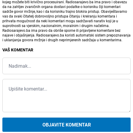
kojeg možete biti krivično procesuirani. Radiosarajevo.ba ima pravo i obavezu
da na zahtjev zvaničnih organa dostavi podatke o korisniku čiji komentari
sadrže govor mržnje, kao i da korisniku trajno blokira pristup. Obaviještavamo
vas da svaki čitatelj dobrovoljno pristupa čitanju i kreiranju komentara i
prihvata mogućnost da neki komentari mogu sadržavati narativ koji je u
suprotnosti sa vjerskim, nacionalnim, moralnim i drugim načelima.
Radiosarajevo.ba ima pravo da obriše sporne ili prijavljene komentare bez
najave i objašnjenja. Radiosarajevo.ba koristi automatski sistem prepoznavanja
i uklanjanja govora mržnje i drugih neprimjerenih sadržaja u komentarima.
VAŠ KOMENTAR
OBJAVITE KOMENTAR