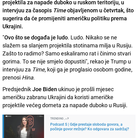
projektila za napade duboko u ruskom teritoriju, u
intervjuu za časopis
Time
objavljenom u četvrtak, što
sugerira da će promijeniti američku politiku prema
Ukrajini.
"
Ovo što se događa je ludo
. Ludo. Nikako se ne
slažem sa slanjem projektila stotinama milja u Rusiju.
Zašto to radimo? Samo eskaliramo rat i činimo stvari
gorima. To se nije smjelo dopustiti", rekao je Trump u
intervjuu za
Time
, koji ga je proglasio osobom godine,
prenosi
Hina
.
Predsjednik
Joe Biden
ukinuo je prošli mjesec
američku zabranu Ukrajini da koristi američke
projektile većeg dometa za napade duboko u Rusiji.
TRENDING
Podcast S | Gdje prestaje sloboda govora, a
počinje govor mržnje? Ko odgovara za sadržaj?