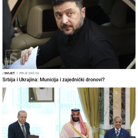
/
SVIJET
I
PRIJE OKO 2H
Srbija i Ukrajina: Municija i zajednički dronovi?