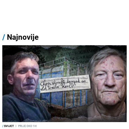
/
Najnovije
/
SVIJET
I
PRIJE OKO 1H