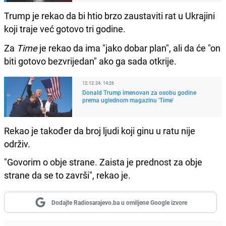
Trump je rekao da bi htio brzo zaustaviti rat u Ukrajini
koji traje već gotovo tri godine.
Za
Time
je rekao da ima "jako dobar plan", ali da će "on
biti gotovo bezvrijedan" ako ga sada otkrije.
12.12.24. 14:26
Donald Trump imenovan za osobu godine
prema uglednom magazinu 'Time'
Rekao je također da broj ljudi koji ginu u ratu nije
održiv.
"Govorim o obje strane. Zaista je prednost za obje
strane da se to završi", rekao je.
Dodajte Radiosarajevo.ba u omiljene Google izvore