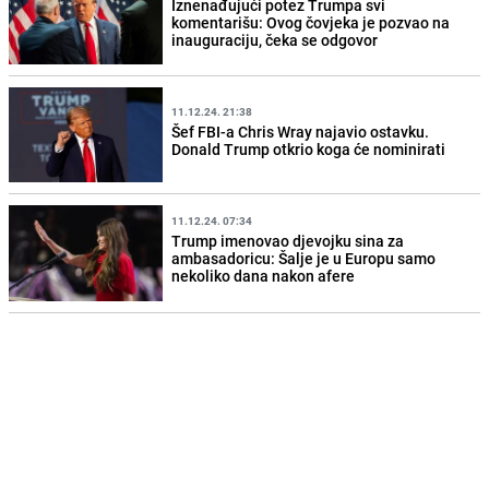
Iznenađujući potez Trumpa svi
komentarišu: Ovog čovjeka je pozvao na
inauguraciju, čeka se odgovor
11.12.24. 21:38
Šef FBI-a Chris Wray najavio ostavku.
Donald Trump otkrio koga će nominirati
11.12.24. 07:34
Trump imenovao djevojku sina za
ambasadoricu: Šalje je u Europu samo
nekoliko dana nakon afere