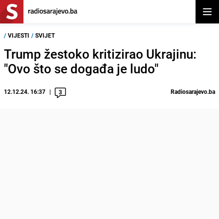
Otvor
/
VIJESTI
/
SVIJET
Trump žestoko kritizirao Ukrajinu:
"Ovo što se događa je ludo"
12.12.24. 16:37
Radiosarajevo.ba
3