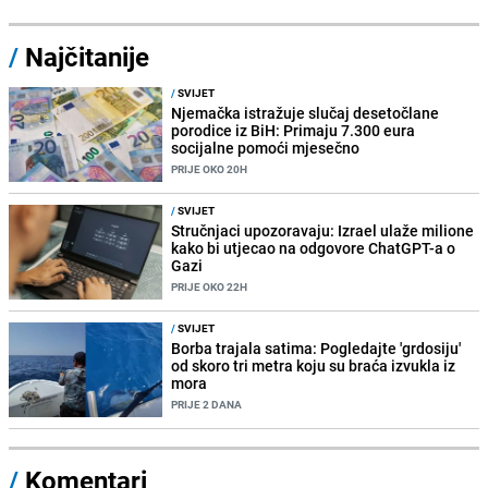
/
Najčitanije
/
SVIJET
Njemačka istražuje slučaj desetočlane
porodice iz BiH: Primaju 7.300 eura
socijalne pomoći mjesečno
PRIJE OKO 20H
/
SVIJET
Stručnjaci upozoravaju: Izrael ulaže milione
kako bi utjecao na odgovore ChatGPT-a o
Gazi
PRIJE OKO 22H
/
SVIJET
Borba trajala satima: Pogledajte 'grdosiju'
od skoro tri metra koju su braća izvukla iz
mora
PRIJE 2 DANA
/
Komentari