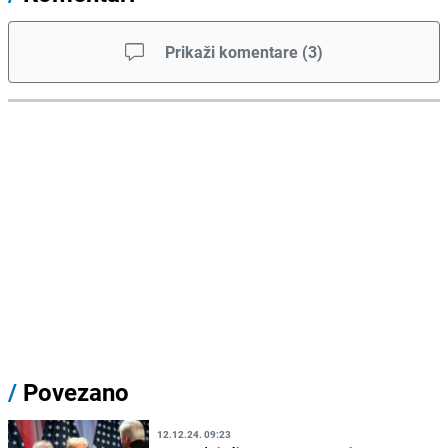
Prikaži komentare
(
3
)
/
Povezano
12.12.24. 09:23