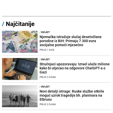
/
Najčitanije
/
SVIJET
Njemačka istražuje slučaj desetočlane
porodice iz BiH: Primaju 7.300 eura
socijalne pomoći mjesečno
PRIJE 1 DAN
/
SVIJET
Stručnjaci upozoravaju: Izrael ulaže milione
kako bi utjecao na odgovore ChatGPT-a o
Gazi
PRIJE 2 DANA
/
SVIJET
Novi detalji istrage: Ruske službe otkrile
moguć uzrok tragedije bh. planinara na
Elbrusu
PRIJE 2 DANA