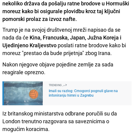
nekoliko država da pošalju ratne brodove u Hormuški
moreuz kako bi osigurale plovidbu kroz taj ključni
pomorski prolaz za izvoz nafte.
Trump je na svojoj društvenoj mreži napisao da se
nada da će
Kina, Francuska, Japan, Južna Koreja i
Ujedinjeno Kraljevstvo
poslati ratne brodove kako bi
moreuz "prestao da bude prijetnja" zbog Irana.
Nakon njegove objave pojedine zemlje za sada
reagirale oprezno.
TRENDING
Imali su razlog: Crnogorci pognuli glave na
intoniranju himni u Zagrebu
Iz britanskog ministarstva odbrane poručili su da
London trenutno razgovara sa saveznicima o
mogućim koracima.