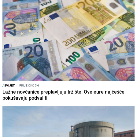
/
SVIJET
I
PRIJE OKO 5H
Lažne novčanice preplavljuju tržište: Ove eure najčešće
pokušavaju podvaliti