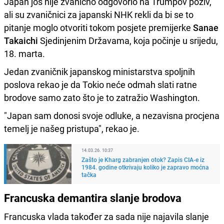
Japan još nije zvanično odgovorio na Trumpov poziv,
ali su zvaničnici za japanski NHK rekli da bi se to
pitanje moglo otvoriti tokom posjete premijerke
Sanae
Takaichi
Sjedinjenim Državama, koja počinje u srijedu,
18. marta.
Jedan zvaničnik japanskog ministarstva spoljnih
poslova rekao je da Tokio neće odmah slati ratne
brodove samo zato što je to zatražio Washington.
"Japan sam donosi svoje odluke, a nezavisna procjena
temelj je našeg pristupa", rekao je.
14.03.26. 10:37
Zašto je Kharg zabranjen otok? Zapis CIA-e iz
1984. godine otkrivaju koliko je zapravo moćna
tačka
Francuska demantira slanje brodova
Francuska vlada također za sada nije najavila slanje