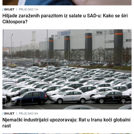
/
SVIJET
I
PRIJE OKO 1H
Hiljade zaraženih parazitom iz salate u SAD-u: Kako se širi
Ciklospora?
/
SVIJET
I
PRIJE OKO 3H
Njemački industrijalci upozoravaju: Rat u Iranu koči globalni
rast