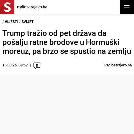
Otvor
/
VIJESTI
/
SVIJET
Trump tražio od pet država da
pošalju ratne brodove u Hormuški
moreuz, pa brzo se spustio na zemlju
15.03.26. 08:57
Radiosarajevo.ba
8