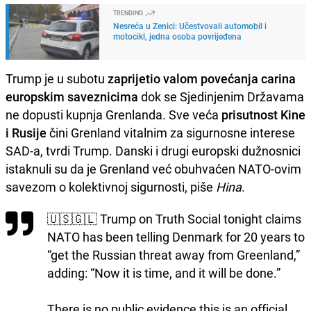
TRENDING
Nesreća u Zenici: Učestvovali automobil i
motocikl, jedna osoba povrijeđena
Trump je u subotu
zaprijetio valom povećanja carina
europskim saveznicima
dok se Sjedinjenim Državama
ne dopusti kupnja Grenlanda. Sve veća
prisutnost Kine
i Rusije
čini Grenland vitalnim za sigurnosne interese
SAD-a, tvrdi Trump. Danski i drugi europski dužnosnici
istaknuli su da je Grenland već obuhvaćen NATO-ovim
savezom o kolektivnoj sigurnosti, piše
Hina
.
🇺🇸🇬🇱 Trump on Truth Social tonight claims
NATO has been telling Denmark for 20 years to
“get the Russian threat away from Greenland,”
adding: “Now it is time, and it will be done.”
There is no public evidence this is an official