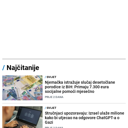
/
Najčitanije
/
SVIJET
Njemačka istražuje slučaj desetočlane
porodice iz BiH: Primaju 7.300 eura
socijalne pomoći mjesečno
PRIJE 2 DANA
/
SVIJET
Stručnjaci upozoravaju: Izrael ulaže milione
kako bi utjecao na odgovore ChatGPT-a o
Gazi
PRIJE 2 DANA