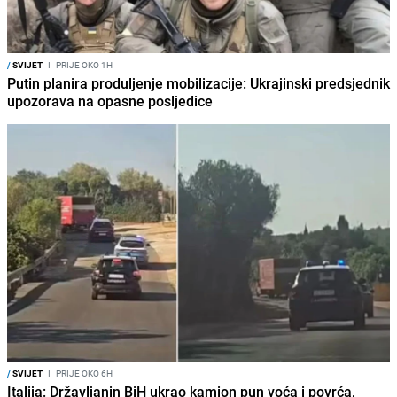
/
SVIJET
I
PRIJE OKO 1H
Putin planira produljenje mobilizacije: Ukrajinski predsjednik
upozorava na opasne posljedice
/
SVIJET
I
PRIJE OKO 6H
Italija: Državljanin BiH ukrao kamion pun voća i povrća,