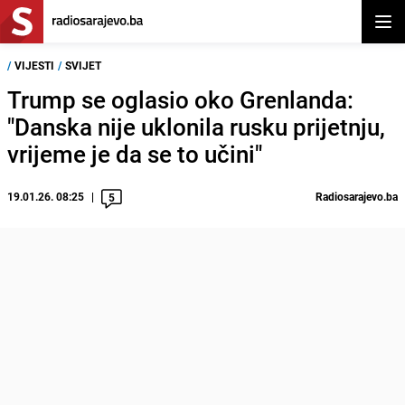
Otvor
/
VIJESTI
/
SVIJET
Trump se oglasio oko Grenlanda:
"Danska nije uklonila rusku prijetnju,
vrijeme je da se to učini"
19.01.26. 08:25
Radiosarajevo.ba
5