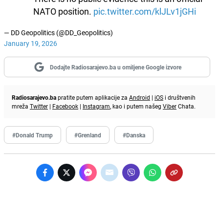
NATO position.
pic.twitter.com/klJLv1jGHi
— DD Geopolitics (@DD_Geopolitics)
January 19, 2026
Dodajte Radiosarajevo.ba u omiljene Google izvore
Radiosarajevo.ba
pratite putem aplikacije za
Android
|
iOS
i društvenih
mreža
Twitter
|
Facebook
|
Instagram
, kao i putem našeg
Viber
Chata.
#Donald Trump
#Grenland
#Danska