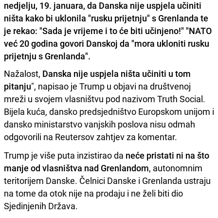
nedjelju, 19. januara, da Danska nije uspjela učiniti
ništa kako bi uklonila "rusku prijetnju" s Grenlanda te
je rekao: "Sada je vrijeme i to će biti učinjeno!" "NATO
već 20 godina govori Danskoj da "mora ukloniti rusku
prijetnju s Grenlanda".
Nažalost,
Danska nije uspjela ništa učiniti u tom
pitanju
", napisao je Trump u objavi na društvenoj
mreži u svojem vlasništvu pod nazivom Truth Social.
Bijela kuća, dansko predsjedništvo Europskom unijom i
dansko ministarstvo vanjskih poslova nisu odmah
odgovorili na Reutersov zahtjev za komentar.
Trump je više puta inzistirao da
neće pristati ni na što
manje od vlasništva nad Grenlandom
, autonomnim
teritorijem Danske. Čelnici Danske i Grenlanda ustraju
na tome da otok nije na prodaju i ne želi biti dio
Sjedinjenih Država.