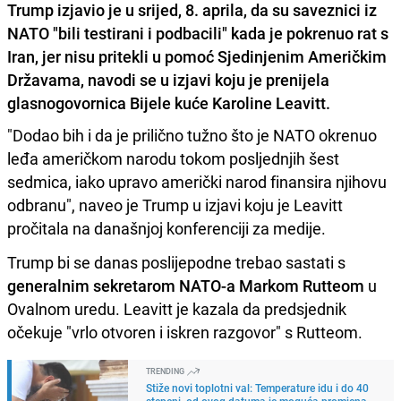
Trump izjavio je u srijed, 8. aprila, da su saveznici iz
NATO "bili testirani i podbacili" kada je pokrenuo rat s
Iran, jer nisu pritekli u pomoć Sjedinjenim Američkim
Državama, navodi se u izjavi koju je prenijela
glasnogovornica Bijele kuće Karoline Leavitt.
"Dodao bih i da je prilično tužno što je NATO okrenuo
leđa američkom narodu tokom posljednjih šest
sedmica, iako upravo američki narod finansira njihovu
odbranu", naveo je Trump u izjavi koju je Leavitt
pročitala na današnjoj konferenciji za medije.
Trump bi se danas poslijepodne trebao sastati s
generalnim sekretarom NATO-a Markom Rutteom
u
Ovalnom uredu. Leavitt je kazala da predsjednik
očekuje "vrlo otvoren i iskren razgovor" s Rutteom.
TRENDING
Stiže novi toplotni val: Temperature idu i do 40
stepeni, od ovog datuma je moguća promjena