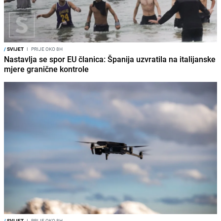
/
SVIJET
I
PRIJE OKO 8H
Nastavlja se spor EU članica: Španija uzvratila na italijanske
mjere granične kontrole
/
SVIJET
I
PRIJE OKO 8H