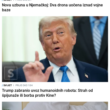
Nova uzbuna u Njemačkoj: Dva drona uočena iznad vojne
baze
/
SVIJET
I
PRIJE OKO 10H
Trump zabranio uvoz humanoidnih robota: Strah od
špijunaže ili borba protiv Kine?