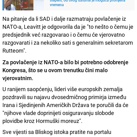
vremena
Na pitanje da li SAD i dalje razmatraju povlačenje iz
NATO-a, Leavitt je odgovorila da je "to nešto o čemu je
predsjednik već razgovarao i o čemu će vjerovatno
razgovarati i za nekoliko sati s generalnim sekretarom
Rutteom".
Za povlačenje iz NATO-a bilo bi potrebno odobrenje
Kongresa, što se u ovom trenutku čini malo
vjerovatnim.
U ranijem saopćenju, lideri više europskih zemalja
pozdravili su najavu dvosedmičnog primirja između
Irana i Sjedinjenih Američkih Država te poručili da će
"njihove vlade doprinijeti osiguravanju slobode
plovidbe kroz Hormuški moreuz".
Sve vijesti sa Bliskog istoka pratite na portalu