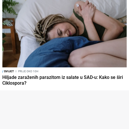
/
SVIJET
I
PRIJE OKO 10H
Hiljade zaraženih parazitom iz salate u SAD-u: Kako se širi
Ciklospora?