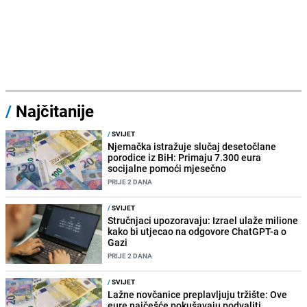
/
Najčitanije
/
SVIJET
Njemačka istražuje slučaj desetočlane
porodice iz BiH: Primaju 7.300 eura
socijalne pomoći mjesečno
PRIJE 2 DANA
/
SVIJET
Stručnjaci upozoravaju: Izrael ulaže milione
kako bi utjecao na odgovore ChatGPT-a o
Gazi
PRIJE 2 DANA
/
SVIJET
Lažne novčanice preplavljuju tržište: Ove
eure najčešće pokušavaju podvaliti