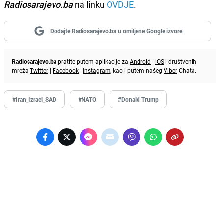
Radiosarajevo.ba
na linku
OVDJE
.
Dodajte Radiosarajevo.ba u omiljene Google izvore
Radiosarajevo.ba
pratite putem aplikacije za
Android
|
iOS
i društvenih
mreža
Twitter
|
Facebook
|
Instagram
, kao i putem našeg
Viber
Chata.
#Iran_Izrael_SAD
#NATO
#Donald Trump