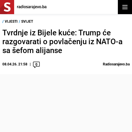
Otvor
/
VIJESTI
/
SVIJET
Tvrdnje iz Bijele kuće: Trump će
razgovarati o povlačenju iz NATO-a
sa šefom alijanse
08.04.26. 21:58
Radiosarajevo.ba
0