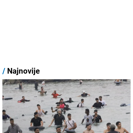
/
Najnovije