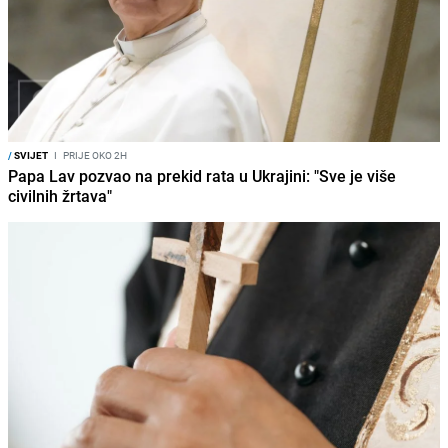
/
SVIJET
I
PRIJE OKO 2H
Papa Lav pozvao na prekid rata u Ukrajini: "Sve je više
civilnih žrtava"