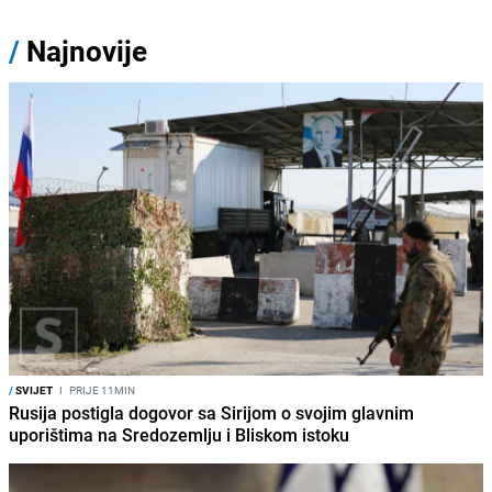
/
Najnovije
/
SVIJET
I
PRIJE 11MIN
Rusija postigla dogovor sa Sirijom o svojim glavnim
uporištima na Sredozemlju i Bliskom istoku