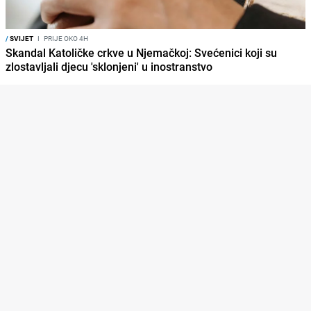
/
SVIJET
I
PRIJE OKO 4H
Skandal Katoličke crkve u Njemačkoj: Svećenici koji su
zlostavljali djecu 'sklonjeni' u inostranstvo