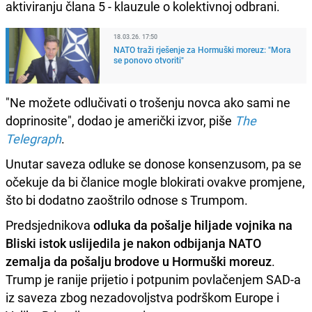
aktiviranju člana 5 - klauzule o kolektivnoj odbrani.
18.03.26. 17:50
NATO traži rješenje za Hormuški moreuz: "Mora
se ponovo otvoriti"
"Ne možete odlučivati o trošenju novca ako sami ne
doprinosite", dodao je američki izvor, piše
The
Telegraph
.
Unutar saveza odluke se donose konsenzusom, pa se
očekuje da bi članice mogle blokirati ovakve promjene,
što bi dodatno zaoštrilo odnose s Trumpom.
Predsjednikova
odluka da pošalje hiljade vojnika na
Bliski istok uslijedila je nakon odbijanja NATO
zemalja da pošalju brodove u Hormuški moreuz
.
Trump je ranije prijetio i potpunim povlačenjem SAD-a
iz saveza zbog nezadovoljstva podrškom Europe i