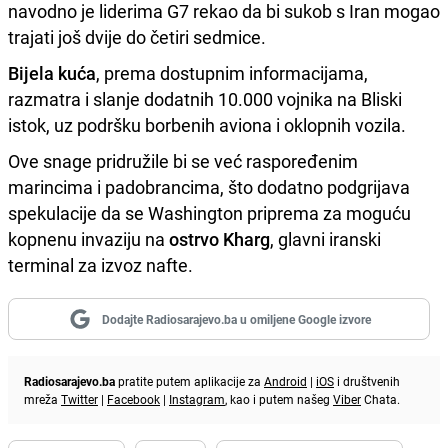
navodno je liderima G7 rekao da bi sukob s Iran mogao
trajati još dvije do četiri sedmice.
Bijela kuća
, prema dostupnim informacijama,
razmatra i slanje dodatnih 10.000 vojnika na Bliski
istok, uz podršku borbenih aviona i oklopnih vozila.
Ove snage pridružile bi se već raspoređenim
marincima i padobrancima, što dodatno podgrijava
spekulacije da se Washington priprema za moguću
kopnenu invaziju na
ostrvo Kharg
, glavni iranski
terminal za izvoz nafte.
Dodajte Radiosarajevo.ba u omiljene Google izvore
Radiosarajevo.ba
pratite putem aplikacije za
Android
|
iOS
i društvenih
mreža
Twitter
|
Facebook
|
Instagram
, kao i putem našeg
Viber
Chata.