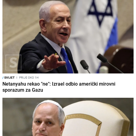
/
SVIJET
I
PRIJE OKO 1H
Netanyahu rekao "ne": Izrael odbio američki mirovni
sporazum za Gazu