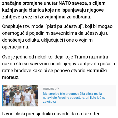
značajne promjene unutar NATO saveza, s ciljem
kažnjavanja članica koje ne ispunjavaju njegove
zahtjeve u vezi s izdvajanjima za odbranu.
Onspituje tzv. model "plati pa učestvuj", koji bi mogao
onemogućiti pojedinim saveznicima da učestvuju u
donošenju odluka, uključujući i one o vojnim
operacijama.
Ovo je jedna od nekoliko ideja koje Trump razmatra
nakon što su saveznici odbili njegov zahtjev da pošalju
ratne brodove kako bi se ponovo otvorio
Hormuški
moreuz
.
TRENDING
Meteorolog čije prognoze čita cijela regija
najavljuje: Vrućine popuštaju, ali ljeto još ne
završava
Izvori bliski predsjedniku navode da on također