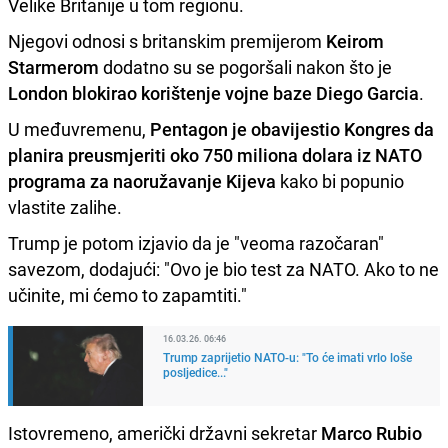
Velike Britanije u tom regionu.
Njegovi odnosi s britanskim premijerom
Keirom
Starmerom
dodatno su se pogoršali nakon što je
London blokirao korištenje vojne baze Diego Garcia
.
U međuvremenu,
Pentagon je obavijestio Kongres da
planira preusmjeriti oko 750 miliona dolara iz NATO
programa za naoružavanje Kijeva
kako bi popunio
vlastite zalihe.
Trump je potom izjavio da je "veoma razočaran"
savezom, dodajući: "Ovo je bio test za NATO. Ako to ne
učinite, mi ćemo to zapamtiti."
16.03.26. 06:46
Trump zaprijetio NATO-u: "To će imati vrlo loše
posljedice..."
Istovremeno, američki državni sekretar
Marco Rubio