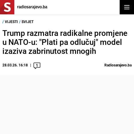
Otvor
/
VIJESTI
/
SVIJET
Trump razmatra radikalne promjene
u NATO-u: "Plati pa odlučuj" model
izaziva zabrinutost mnogih
28.03.26. 16:18
Radiosarajevo.ba
1