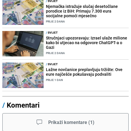
/
SVIJET
Njemačka istražuje slučaj desetočlane
porodice iz BiH: Primaju 7.300 eura
socijalne pomoći mjesečno
PRIJE 2 DANA
/
SVIJET
Stručnjaci upozoravaju: Izrael ulaže milione
kako bi utjecao na odgovore ChatGPT-a o
Gazi
PRIJE 2 DANA
/
SVIJET
Lažne novčanice preplavljuju tržište: Ove
eure najčešće pokušavaju podvaliti
PRIJE 1 DAN
/
Komentari
Prikaži komentare
(
1
)