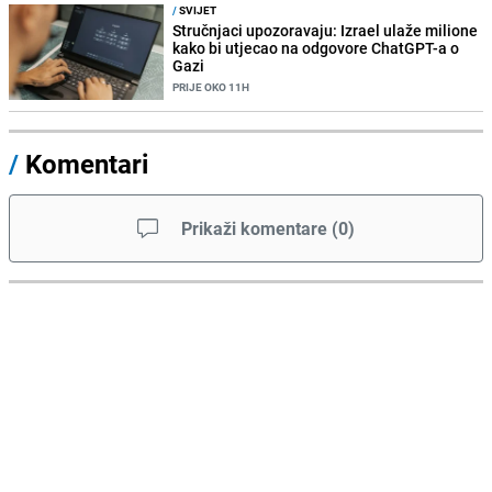
/
SVIJET
Stručnjaci upozoravaju: Izrael ulaže milione
kako bi utjecao na odgovore ChatGPT-a o
Gazi
PRIJE OKO 11H
/
Komentari
Prikaži komentare
(
0
)