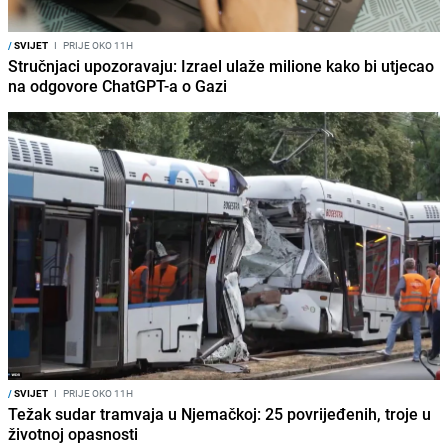
/
SVIJET
I
PRIJE OKO 11H
Stručnjaci upozoravaju: Izrael ulaže milione kako bi utjecao
na odgovore ChatGPT-a o Gazi
/
SVIJET
I
PRIJE OKO 11H
Težak sudar tramvaja u Njemačkoj: 25 povrijeđenih, troje u
životnoj opasnosti