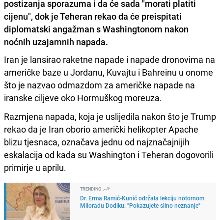
postizanja sporazuma i da će sada "morati platiti
cijenu", dok je Teheran rekao da će preispitati
diplomatski angažman s Washingtonom nakon
noćnih uzajamnih napada.
Iran je lansirao raketne napade i napade dronovima na
američke baze u Jordanu, Kuvajtu i Bahreinu u onome
što je nazvao odmazdom za američke napade na
iranske ciljeve oko Hormuškog moreuza.
Razmjena napada, koja je uslijedila nakon što je Trump
rekao da je Iran oborio američki helikopter Apache
blizu tjesnaca, označava jednu od najznačajnijih
eskalacija od kada su Washington i Teheran dogovorili
primirje u aprilu.
TRENDING
Dr. Erma Ramić-Kunić održala lekciju notornom
Miloradu Dodiku: "Pokazujete silno neznanje"