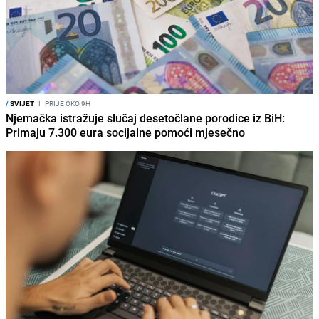
/
SVIJET
I
PRIJE OKO 9H
Njemačka istražuje slučaj desetočlane porodice iz BiH:
Primaju 7.300 eura socijalne pomoći mjesečno