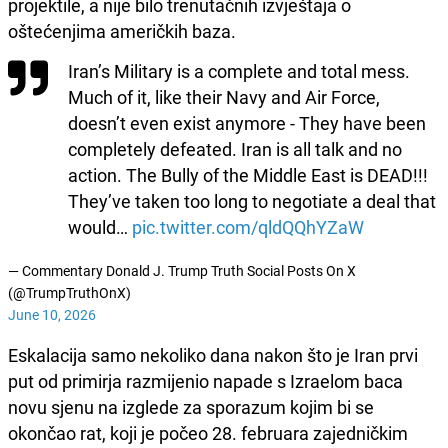
projektile, a nije bilo trenutačnih izvještaja o
oštećenjima američkih baza.
Iran’s Military is a complete and total mess.
Much of it, like their Navy and Air Force,
doesn’t even exist anymore - They have been
completely defeated. Iran is all talk and no
action. The Bully of the Middle East is DEAD!!!
They’ve taken too long to negotiate a deal that
would…
pic.twitter.com/qldQQhYZaW
— Commentary Donald J. Trump Truth Social Posts On X
(@TrumpTruthOnX)
June 10, 2026
Eskalacija samo nekoliko dana nakon što je Iran prvi
put od primirja razmijenio napade s Izraelom baca
novu sjenu na izglede za sporazum kojim bi se
okončao rat, koji je počeo 28. februara zajedničkim