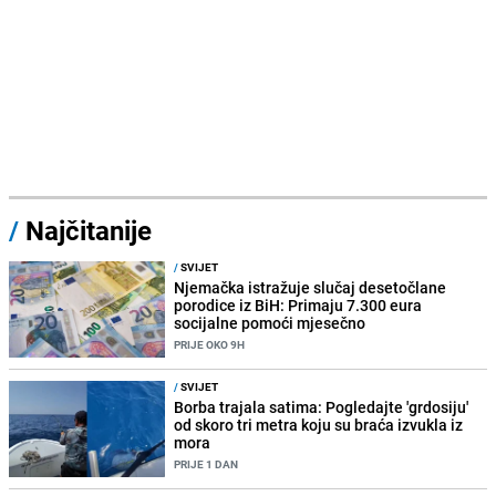
/
Najčitanije
/
SVIJET
Njemačka istražuje slučaj desetočlane
porodice iz BiH: Primaju 7.300 eura
socijalne pomoći mjesečno
PRIJE OKO 9H
/
SVIJET
Borba trajala satima: Pogledajte 'grdosiju'
od skoro tri metra koju su braća izvukla iz
mora
PRIJE 1 DAN