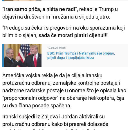
"
Iran samo priča, a ništa ne radi
", rekao je Trump u
objavi na društvenim mrežama u srijedu ujutro.
"Predugo su čekali s pregovorima oko sporazuma koji
bi im bio sjajan,
sada će morati platiti cijenu!!!
10.06.26. 07:15
BBC: Plan Trumpa i Netanyahua je propao,
prijeti duga i iscrpljujuća kriza
Američka vojska rekla je da je ciljala iransku
protuzračnu odbranu, zemaljske kontrolne postaje i
nadzorne radarske postaje u onome što je opisala kao
"proporcionalni odgovor" na obaranje helikoptera, čija
su dva člana posade spašena.
Iranski susjedi iz Zaljeva i Jordan aktivirali su
protuzračnu odbranu kako bi presreli dolazeće