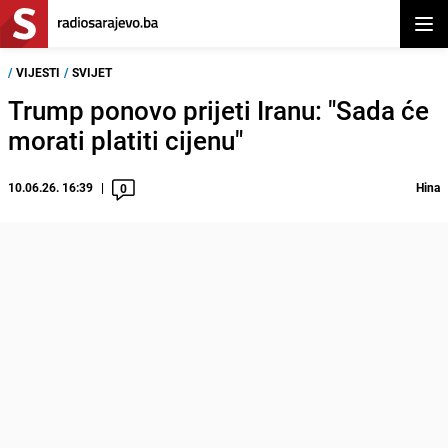
Otvor
/
VIJESTI
/
SVIJET
Trump ponovo prijeti Iranu: "Sada će
morati platiti cijenu"
10.06.26. 16:39
Hina
0