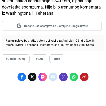
srijedu nakon konsultacija s SAD-om, u pokušaju
dovršetka sporazuma. Nije bilo trenutnog komentara
iz Washingtona ili Teherana.
Dodajte Radiosarajevo.ba u omiljene Google izvore
Radiosarajevo.ba
pratite putem aplikacije za
Android
|
iOS
i društvenih
mreža
Twitter
|
Facebook
|
Instagram
, kao i putem našeg
Viber
Chata.
#Donald Trump
#SAD
#Iran