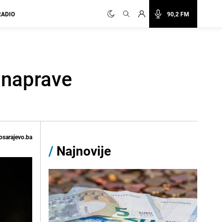
RADIO
90,2 FM
 naprave
osarajevo.ba
/
Najnovije