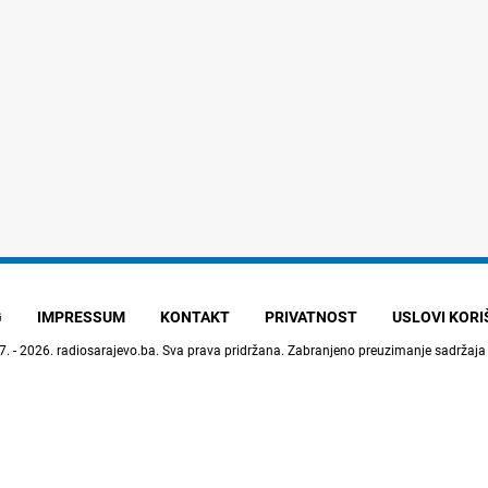
G
IMPRESSUM
KONTAKT
PRIVATNOST
USLOVI KOR
7. - 2026.
radiosarajevo.ba
. Sva prava pridržana. Zabranjeno preuzimanje sadržaja