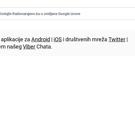
Dodajte Radiosarajevo.ba u omiljene Google izvore
aplikacije za
Android
|
iOS
i društvenih mreža
Twitter
|
utem našeg
Viber
Chata.