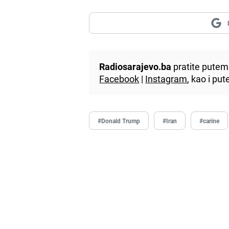
Radiosarajevo.ba
pratite putem 
Facebook
|
Instagram
, kao i p
#Donald Trump
#Iran
#carine