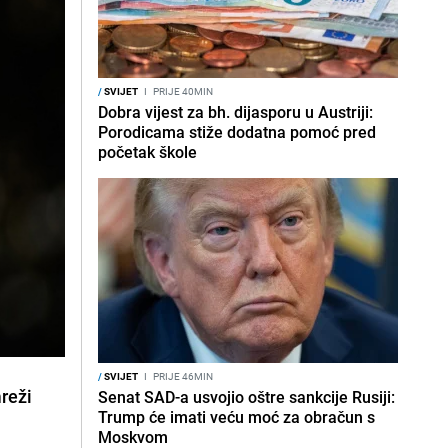
/
SVIJET
I
PRIJE 40MIN
Dobra vijest za bh. dijasporu u Austriji:
Porodicama stiže dodatna pomoć pred
početak škole
/
SVIJET
I
PRIJE 46MIN
reži
Senat SAD-a usvojio oštre sankcije Rusiji:
Trump će imati veću moć za obračun s
Moskvom