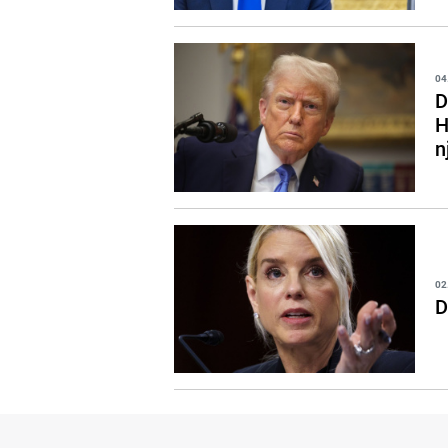
04
D
H
n
02
D