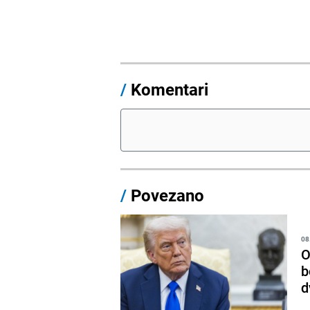
/
Komentari
/
Povezano
08
O
b
d