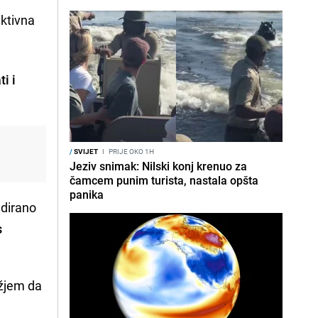
uktivna
i i
/
SVIJET
I
PRIJE OKO 1H
Jeziv snimak: Nilski konj krenuo za
čamcem punim turista, nastala opšta
panika
 dirano
s
užjem da