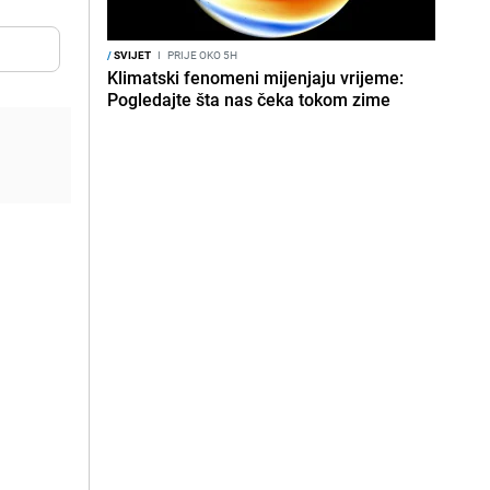
/
SVIJET
I
PRIJE OKO 5H
Klimatski fenomeni mijenjaju vrijeme:
Pogledajte šta nas čeka tokom zime