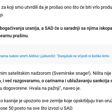
za koji smo utvrdili da je prošao ono što će biti vrlo prod
mp.
obogaćivanja uranija
,
a SAD će u saradnji sa njima iskopat
learnu prašinu
.
ama nakon smrti Aldine Ljubunčić: "Dunjaluk ne vrijedi ni koliko krilo
eciznim satelitskim nadzorom (Svemirske snage!). Ništa nije
o
,
i već razgovaramo
,
o carinama i ublažavanju sankcija 
u dogovorene. Hvala na pažnji", naveo je.
to kasnije je upozorio sve zemlje koje opskrbljuju Iran or
nose 50 posto na sve što izvozi u SAD.