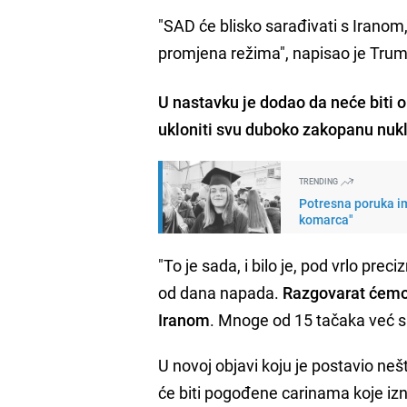
"SAD će blisko sarađivati s Iranom, 
promjena režima", napisao je Tru
U nastavku je dodao da neće biti 
ukloniti svu duboko zakopanu nuk
TRENDING
Potresna poruka im
komarca"
"To je sada, i bilo je, pod vrlo pr
od dana napada.
Razgovarat ćem
Iranom
. Mnoge od 15 tačaka već s
U novoj objavi koju je postavio neš
će biti pogođene carinama koje iz