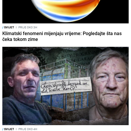
/
SVIJET
I
PRIJE OKO 3H
Klimatski fenomeni mijenjaju vrijeme: Pogledajte šta nas
čeka tokom zime
/
SVIJET
I
PRIJE OKO 4H