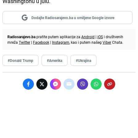
Washingtonu u julu.
Dodajte Radiosarajevo.ba u omiljene Google izvore
Radiosarajevo.ba
pratite putem aplikacije za
Android
|
iOS
i društvenih
mreža
Twitter
|
Facebook
|
Instagram
, kao i putem našeg
Viber
Chata.
#Donald Trump
#Amerika
#Ukrajina