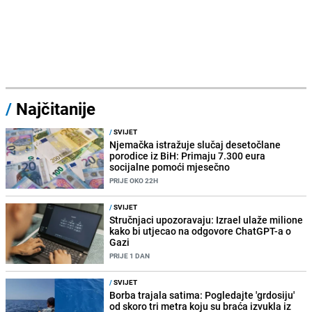
/
Najčitanije
/
SVIJET
Njemačka istražuje slučaj desetočlane
porodice iz BiH: Primaju 7.300 eura
socijalne pomoći mjesečno
PRIJE OKO 22H
/
SVIJET
Stručnjaci upozoravaju: Izrael ulaže milione
kako bi utjecao na odgovore ChatGPT-a o
Gazi
PRIJE 1 DAN
/
SVIJET
Borba trajala satima: Pogledajte 'grdosiju'
od skoro tri metra koju su braća izvukla iz