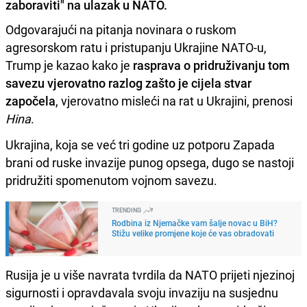
zaboraviti" na ulazak u NATO.
Odgovarajući na pitanja novinara o ruskom
agresorskom ratu i pristupanju Ukrajine NATO-u,
Trump je kazao kako je
rasprava o pridruživanju tom
savezu vjerovatno razlog zašto je cijela stvar
započela
, vjerovatno misleći na rat u Ukrajini, prenosi
Hina
.
Ukrajina, koja se već tri godine uz potporu Zapada
brani od ruske invazije punog opsega, dugo se nastoji
pridružiti spomenutom vojnom savezu.
TRENDING
Rodbina iz Njemačke vam šalje novac u BiH?
Stižu velike promjene koje će vas obradovati
Rusija je u više navrata tvrdila da NATO prijeti njezinoj
sigurnosti i opravdavala svoju invaziju na susjednu