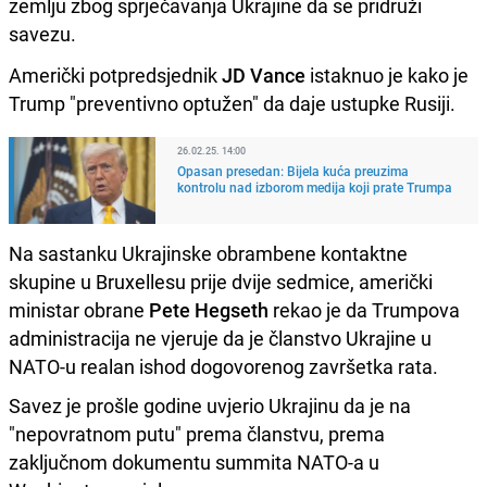
zemlju zbog sprječavanja Ukrajine da se pridruži
savezu.
Američki potpredsjednik
JD Vance
istaknuo je kako je
Trump "preventivno optužen" da daje ustupke Rusiji.
26.02.25. 14:00
Opasan presedan: Bijela kuća preuzima
kontrolu nad izborom medija koji prate Trumpa
Na sastanku Ukrajinske obrambene kontaktne
skupine u Bruxellesu prije dvije sedmice, američki
ministar obrane
Pete Hegseth
rekao je da Trumpova
administracija ne vjeruje da je članstvo Ukrajine u
NATO-u realan ishod dogovorenog završetka rata.
Savez je prošle godine uvjerio Ukrajinu da je na
"nepovratnom putu" prema članstvu, prema
zaključnom dokumentu summita NATO-a u