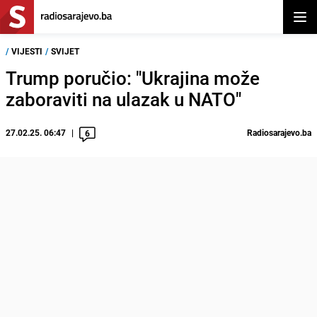
Otvor
/
VIJESTI
/
SVIJET
Trump poručio: "Ukrajina može
zaboraviti na ulazak u NATO"
27.02.25. 06:47
Radiosarajevo.ba
6