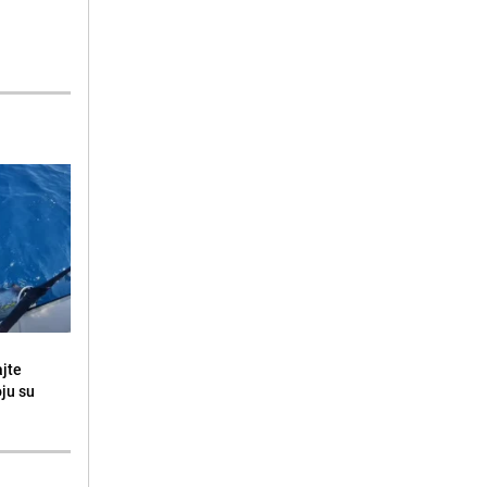
ajte
oju su