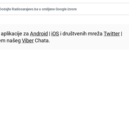
Dodajte Radiosarajevo.ba u omiljene Google izvore
aplikacije za
Android
|
iOS
i društvenih mreža
Twitter
|
utem našeg
Viber
Chata.