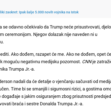
ki zaokret: Ipak šalje 5.000 novih vojnika na Istok
a se odavno očekivalo da Trump neće prisustvovati, djel
nom ceremonijom. Njegov dolazak nije naveden ni u
u.
editi. Ako dođem, razapet će me. Ako ne dođem, opet ć
nik moguću negativnu medijsku pozornost.
CNN
je zatraži
nika Trumpa Jr.-a.
nderson nadali da će detalje o vjenčanju sačuvati od medi
čen. Time bi se smanjili i sigurnosni rizici, a gostima om
e događaje s jakim osiguranjem zbog prisutnosti predsjed
vovati braća i sestre Donalda Trumpa Jr.-a.