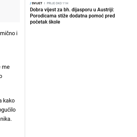
/
SVIJET
I
PRIJE OKO 11H
Dobra vijest za bh. dijasporu u Austriji:
Porodicama stiže dodatna pomoć pred
početak škole
omično i
e me
o
ja kako
ogućilo
nika.