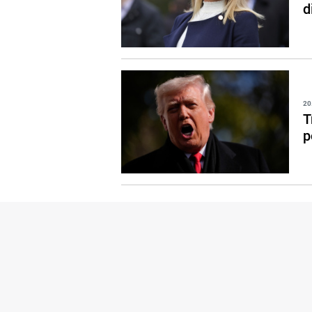
d
20
T
p