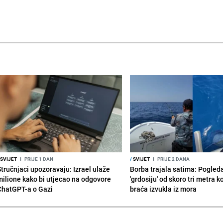
SVIJET
I
PRIJE 1 DAN
/
SVIJET
I
PRIJE 2 DANA
Stručnjaci upozoravaju: Izrael ulaže
Borba trajala satima: Pogled
milione kako bi utjecao na odgovore
'grdosiju' od skoro tri metra k
ChatGPT-a o Gazi
braća izvukla iz mora