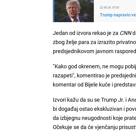
22.05.26. 07:53
Trump napravio veli
Jedan od izvora rekao je za
CNN
d
zbog želje para za izrazito privat
predsjednikovom javnom raspored
"Kako god okrenem, ne mogu pobij
razapeti", komentirao je predsjed
komentar od Bijele kuće i predstav
Izvori kažu da su se Trump Jr. i A
bi događaj ostao ekskluzivan i povu
da izbjegnu neugodnosti koje prat
Očekuje se da će vjenčanju prisust