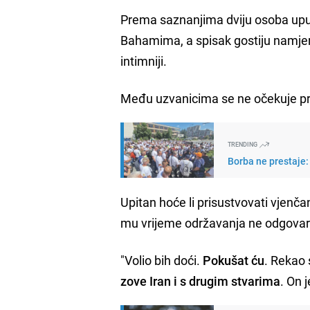
Prema saznanjima dviju osoba upu
Bahamima, a spisak gostiju namjer
intimniji.
Među uzvanicima se ne očekuje pr
TRENDING
Borba ne prestaje:
Upitan hoće li prisustvovati vjenča
mu vrijeme održavanja ne odgovar
"Volio bih doći.
Pokušat ću
. Rekao
zove Iran i s drugim stvarima
. On 