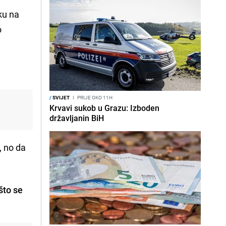
ku na
o
/
SVIJET
I
PRIJE OKO 11H
Krvavi sukob u Grazu: Izboden
državljanin BiH
, no da
što se