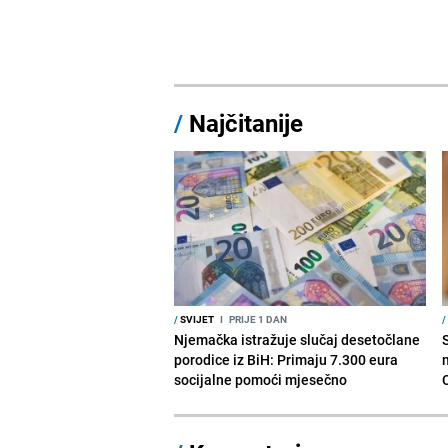
/
Najčitanije
/
SVIJET
I
PRIJE 1 DAN
/
Njemačka istražuje slučaj desetočlane
porodice iz BiH: Primaju 7.300 eura
socijalne pomoći mjesečno