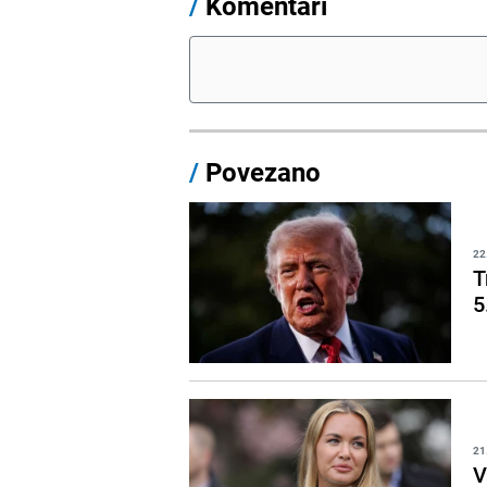
/
Komentari
/
Povezano
22
T
5
21
V