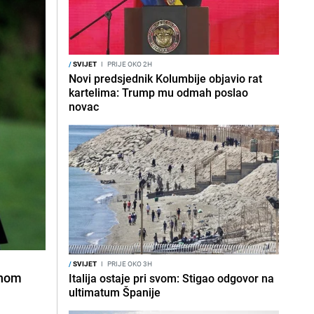
/
SVIJET
I
PRIJE OKO 2H
Novi predsjednik Kolumbije objavio rat
kartelima: Trump mu odmah poslao
novac
/
SVIJET
I
PRIJE OKO 3H
inom
Italija ostaje pri svom: Stigao odgovor na
ultimatum Španije