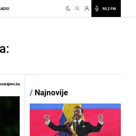
RADIO
90,2 FM
a:
osarajevo.ba
/
Najnovije