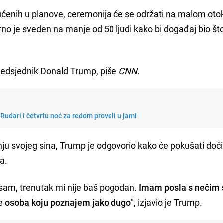
ćenih u planove, ceremonija će se održati na malom oto
no je sveden na manje od 50 ljudi kako bi događaj bio št
edsjednik Donald Trump, piše
CNN
.
 Rudari i četvrtu noć za redom proveli u jami
nju svojeg sina, Trump je odgovorio kako će pokušati doći
a.
 sam, trenutak mi nije baš pogodan.
Imam posla s nečim 
je
osoba koju poznajem jako dugo
", izjavio je Trump.