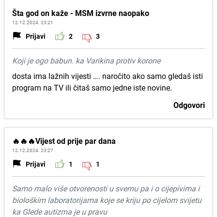
Šta god on kaže - MSM izvrne naopako
12.12.2024. 23:21
Prijavi
2
3
Koji je ogo babun. ka Varikina protiv korone
dosta ima lažnih vijesti …. naročito ako samo gledaš isti
program na TV ili čitaš samo jedne iste novine.
Odgovori
🔥🔥🔥Vijest od prije par dana
12.12.2024. 23:27
Prijavi
1
1
Samo malo više otvorenosti u svemu pa i o cijepivima i
biološkim laboratorijama koje se kriju po cijelom svijetu
ka Glede autizma je u pravu