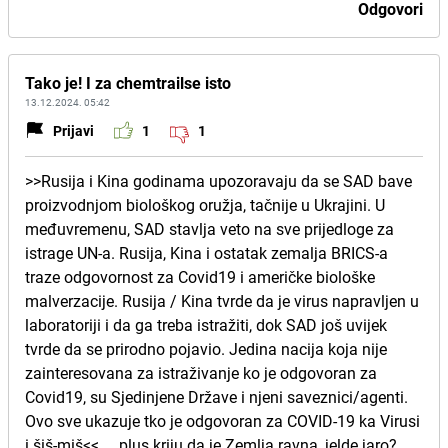
Odgovori
Tako je! I za chemtrailse isto
13.12.2024. 05:42
Prijavi
1
1
>>Rusija i Kina godinama upozoravaju da se SAD bave
proizvodnjom biološkog oružja, tačnije u Ukrajini. U
međuvremenu, SAD stavlja veto na sve prijedloge za
istrage UN-a. Rusija, Kina i ostatak zemalja BRICS-a
traze odgovornost za Covid19 i američke biološke
malverzacije. Rusija / Kina tvrde da je virus napravljen u
laboratoriji i da ga treba istražiti, dok SAD još uvijek
tvrde da se prirodno pojavio. Jedina nacija koja nije
zainteresovana za istraživanje ko je odgovoran za
Covid19, su Sjedinjene Države i njeni saveznici/agenti.
Ovo sve ukazuje tko je odgovoran za COVID-19 ka Virusi
i šiš-miš<<.....plus kriju da je Zemlja ravna, jelde jaro?