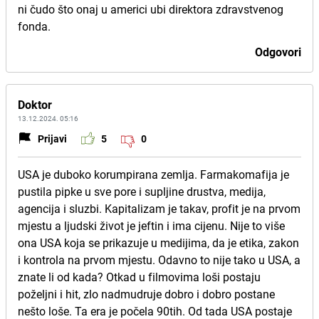
ni čudo što onaj u americi ubi direktora zdravstvenog
fonda.
Odgovori
Doktor
13.12.2024. 05:16
Prijavi
5
0
USA je duboko korumpirana zemlja. Farmakomafija je
pustila pipke u sve pore i supljine drustva, medija,
agencija i sluzbi. Kapitalizam je takav, profit je na prvom
mjestu a ljudski život je jeftin i ima cijenu. Nije to više
ona USA koja se prikazuje u medijima, da je etika, zakon
i kontrola na prvom mjestu. Odavno to nije tako u USA, a
znate li od kada? Otkad u filmovima loši postaju
poželjni i hit, zlo nadmudruje dobro i dobro postane
nešto loše. Ta era je počela 90tih. Od tada USA postaje