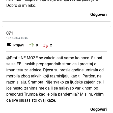
Dobro si im reko.
Odgovori
071
13.12.2024. 07:45
Prijavi
0
2
@Profit NE MOZE se vakcinisati samo ko hoce. Skloni
se sa FB i ruskih propagandnih stranica i procitaj o
imunitetu zajednice. Djeca su prosle godine umirala od
morbila zbog takvih koji razmisljaju kao ti. Pardon, ne
razmisljaju. Sramota. Nije svako za ljudske zajednice. I
jos nesto, zanima me da li se naljevao varikinom po
preporuci Trumpa kad je bila pandemija? Mislim, vidim
da sve slusas sto ovaj kaze.
Odgovori