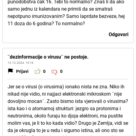
punodobstva čak 16. Tebi to normalno? Znaš li da ako
samo jednu iz kalendara ne primiš da se smatraš
nepotpuno imunizovanim? Samo laprdate bezveze, hej
11 doza do 6 godina? To normalno?
Odgovori
¨dezinformacije o virusu¨ ne postoje.
13.12.2024. 10:16
Prijavi
0
0
Jer se o virusi (o virusima) ionako nista ne zna. Niko ih
nikad nije vidio, ni najjaci elektronski mikroskom ¨nije
dovoljno mocan¨. Zasto bismo ista vjerovali o virusima?
ista kao i o atomarnoj strukturi: jezgro sa protonima i
neutronima, okolo furaju ko djoja elektroni, ma pustite
molim vas, je li to ko kada vidio? Drugo je Zemlja, vidi se
da je okrugla to je u redu i sigurno istina, ali ono sto se