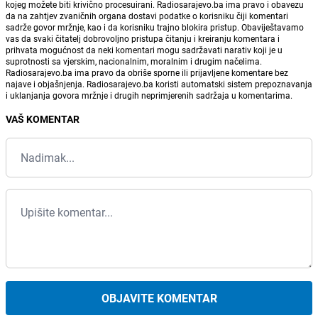
kojeg možete biti krivično procesuirani. Radiosarajevo.ba ima pravo i obavezu
da na zahtjev zvaničnih organa dostavi podatke o korisniku čiji komentari
sadrže govor mržnje, kao i da korisniku trajno blokira pristup. Obaviještavamo
vas da svaki čitatelj dobrovoljno pristupa čitanju i kreiranju komentara i
prihvata mogućnost da neki komentari mogu sadržavati narativ koji je u
suprotnosti sa vjerskim, nacionalnim, moralnim i drugim načelima.
Radiosarajevo.ba ima pravo da obriše sporne ili prijavljene komentare bez
najave i objašnjenja. Radiosarajevo.ba koristi automatski sistem prepoznavanja
i uklanjanja govora mržnje i drugih neprimjerenih sadržaja u komentarima.
VAŠ KOMENTAR
OBJAVITE KOMENTAR