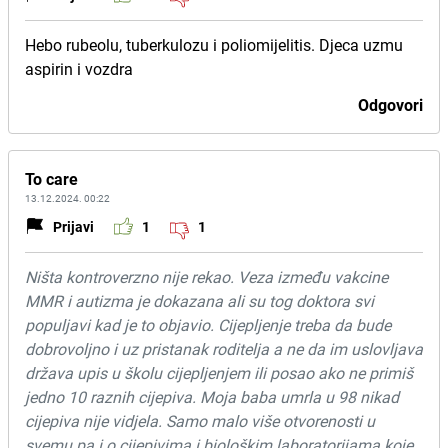
Hebo rubeolu, tuberkulozu i poliomijelitis. Djeca uzmu
aspirin i vozdra
Odgovori
To care
13.12.2024. 00:22
Prijavi
1
1
Ništa kontroverzno nije rekao. Veza između vakcine
MMR i autizma je dokazana ali su tog doktora svi
populjavi kad je to objavio. Cijepljenje treba da bude
dobrovoljno i uz pristanak roditelja a ne da im uslovljava
država upis u školu cijepljenjem ili posao ako ne primiš
jedno 10 raznih cijepiva. Moja baba umrla u 98 nikad
cijepiva nije vidjela. Samo malo više otvorenosti u
svemu pa i o cijepivima i biološkim laboratorijama koje