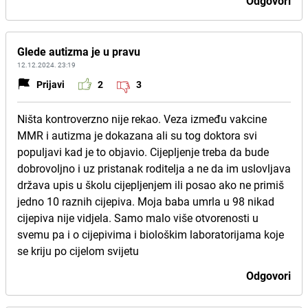
Odgovori
Glede autizma je u pravu
12.12.2024. 23:19
Prijavi
2
3
Ništa kontroverzno nije rekao. Veza između vakcine
MMR i autizma je dokazana ali su tog doktora svi
populjavi kad je to objavio. Cijepljenje treba da bude
dobrovoljno i uz pristanak roditelja a ne da im uslovljava
država upis u školu cijepljenjem ili posao ako ne primiš
jedno 10 raznih cijepiva. Moja baba umrla u 98 nikad
cijepiva nije vidjela. Samo malo više otvorenosti u
svemu pa i o cijepivima i biološkim laboratorijama koje
se kriju po cijelom svijetu
Odgovori