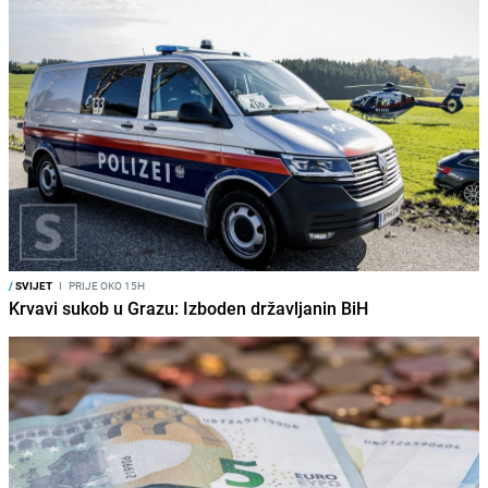
/
SVIJET
I
PRIJE OKO 15H
Krvavi sukob u Grazu: Izboden državljanin BiH