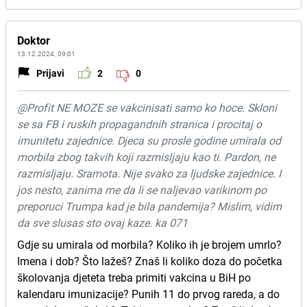
Doktor
13.12.2024. 09:01
Prijavi
2
0
@Profit NE MOZE se vakcinisati samo ko hoce. Skloni
se sa FB i ruskih propagandnih stranica i procitaj o
imunitetu zajednice. Djeca su prosle godine umirala od
morbila zbog takvih koji razmisljaju kao ti. Pardon, ne
razmisljaju. Sramota. Nije svako za ljudske zajednice. I
jos nesto, zanima me da li se naljevao varikinom po
preporuci Trumpa kad je bila pandemija? Mislim, vidim
da sve slusas sto ovaj kaze. ka 071
Gdje su umirala od morbila? Koliko ih je brojem umrlo?
Imena i dob? Što lažeš? Znaš li koliko doza do početka
školovanja djeteta treba primiti vakcina u BiH po
kalendaru imunizacije? Punih 11 do prvog rareda, a do