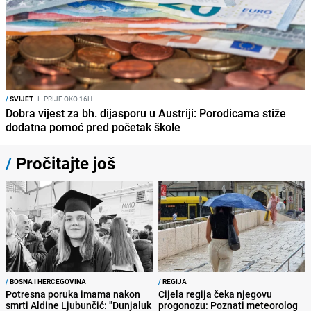
/
SVIJET
I
PRIJE OKO 16H
Dobra vijest za bh. dijasporu u Austriji: Porodicama stiže
dodatna pomoć pred početak škole
/
Pročitajte još
/
BOSNA I HERCEGOVINA
/
REGIJA
Potresna poruka imama nakon
Cijela regija čeka njegovu
smrti Aldine Ljubunčić: "Dunjaluk
progonozu: Poznati meteorolog