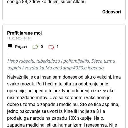
eno ga 88, zdrav ko drijen, šućur Allahu
Odgovori
Profit jarane moj
13.12.2024. 04:04
Prijavi
0
1
Hebo rubeolu, tuberkulozu i poliomijelitis. Djeca uzmu
aspirin i vozdra ka Ma bra&amp;#039;o legendo
Najvažnije je da insan sam donese odluku o vakcini, ima
svako mozak. Pa i hećim te pita za odobrenje prije
operacije, ne operira te bez tvog odobrenja izuzev ako
nisi moždano mrtav. Ovo sa koronom i vakcinom je
dobro uzdrmalo zapadnu medicinu. Što se tiče aspirina,
jedno pakovanje se uvozi iz Kine ili indije za $1 a
prodaju ga narodu na zapadu 10X skuplje. Halo,
zapadna medicina, etika, humanizam i renesansa. Nije