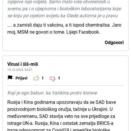
cijepiva nije vidjela. Samo malo više otvorenosti u
svemu pa i o cijepivima i biološkim laboratorijama koje
se kriju po cijelom svijetu ka Glede autizma je u pravu
.... a zamisli daju ti vakcinu, a ti ispod chemtrailsa. Jaro
moj, MSM ne govori o tome. Lijepi Facebook.
Odgovori
Virusi i šiš-miš
13.12.2024. 03:37
Prijavi
1
1
Koji je ogo babun. ka Varikina protiv korone
Rusija i Kina godinama upozoravaju da se SAD bave
proizvodnjom biološkog oružja, tačnije u Ukrajini. U
međuvremenu, SAD stavlja veto na sve prijedloge za
istrage UN-a. Rusija, Kina i ostatak zemalja BRICS-a
traze odgovornost za Covid19 i američke biološke