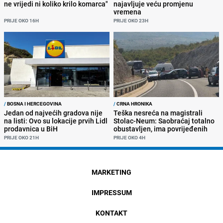
ne vrijedi ni koliko krilo komarca"
najavljuje veću promjenu
vremena
PRIJE OKO 16H
PRIJE OKO 23H
/
BOSNA I HERCEGOVINA
/
CRNA HRONIKA
Jedan od najvećih gradova nije
Teška nesreća na magistrali
na listi: Ovo su lokacije prvih Lidl
Stolac-Neum: Saobraćaj totalno
prodavnica u BiH
obustavljen, ima povrijeđenih
PRIJE OKO 21H
PRIJE OKO 4H
MARKETING
IMPRESSUM
KONTAKT