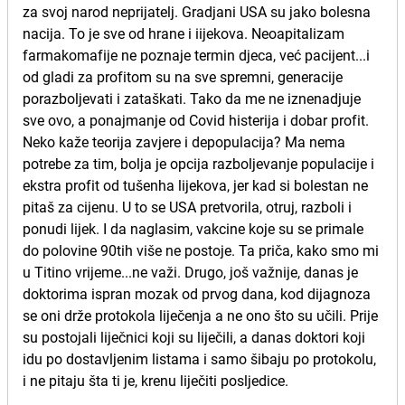
za svoj narod neprijatelj. Gradjani USA su jako bolesna
nacija. To je sve od hrane i iijekova. Neoapitalizam
farmakomafije ne poznaje termin djeca, već pacijent...i
od gladi za profitom su na sve spremni, generacije
porazboljevati i zataškati. Tako da me ne iznenadjuje
sve ovo, a ponajmanje od Covid histerija i dobar profit.
Neko kaže teorija zavjere i depopulacija? Ma nema
potrebe za tim, bolja je opcija razboljevanje populacije i
ekstra profit od tušenha lijekova, jer kad si bolestan ne
pitaš za cijenu. U to se USA pretvorila, otruj, razboli i
ponudi lijek. I da naglasim, vakcine koje su se primale
do polovine 90tih više ne postoje. Ta priča, kako smo mi
u Titino vrijeme...ne važi. Drugo, još važnije, danas je
doktorima ispran mozak od prvog dana, kod dijagnoza
se oni drže protokola liječenja a ne ono što su učili. Prije
su postojali liječnici koji su liječili, a danas doktori koji
idu po dostavljenim listama i samo šibaju po protokolu,
i ne pitaju šta ti je, krenu liječiti posljedice.