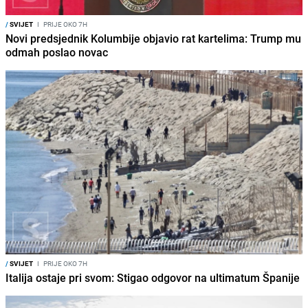
/
SVIJET
I
PRIJE OKO 7H
Novi predsjednik Kolumbije objavio rat kartelima: Trump mu
odmah poslao novac
/
SVIJET
I
PRIJE OKO 7H
Italija ostaje pri svom: Stigao odgovor na ultimatum Španije