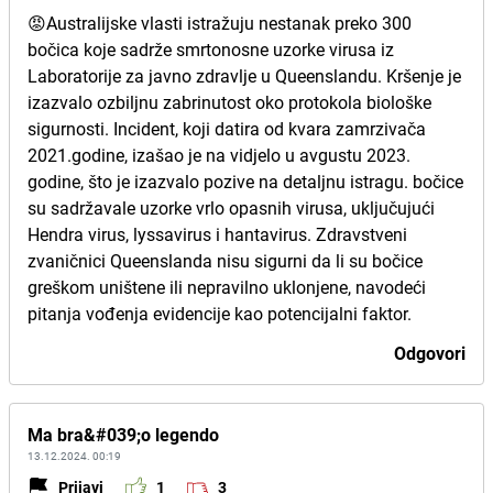
😡Australijske vlasti istražuju nestanak preko 300
bočica koje sadrže smrtonosne uzorke virusa iz
Laboratorije za javno zdravlje u Queenslandu. Kršenje je
izazvalo ozbiljnu zabrinutost oko protokola biološke
sigurnosti. Incident, koji datira od kvara zamrzivača
2021.godine, izašao je na vidjelo u avgustu 2023.
godine, što je izazvalo pozive na detaljnu istragu. bočice
su sadržavale uzorke vrlo opasnih virusa, uključujući
Hendra virus, lyssavirus i hantavirus. Zdravstveni
zvaničnici Queenslanda nisu sigurni da li su bočice
greškom uništene ili nepravilno uklonjene, navodeći
pitanja vođenja evidencije kao potencijalni faktor.
Odgovori
Ma bra&#039;o legendo
13.12.2024. 00:19
Prijavi
1
3