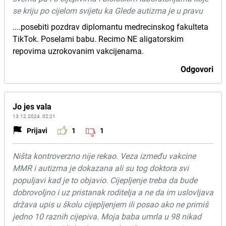
se kriju po cijelom svijetu ka Glede autizma je u pravu
....posebiti pozdrav diplomantu medrecinskog fakulteta
TikTok. Poselami babu. Recimo NE aligatorskim
repovima uzrokovanim vakcijenama.
Odgovori
Jo jes vala
13.12.2024. 02:21
Prijavi
1
1
Ništa kontroverzno nije rekao. Veza između vakcine
MMR i autizma je dokazana ali su tog doktora svi
populjavi kad je to objavio. Cijepljenje treba da bude
dobrovoljno i uz pristanak roditelja a ne da im uslovljava
država upis u školu cijepljenjem ili posao ako ne primiš
jedno 10 raznih cijepiva. Moja baba umrla u 98 nikad