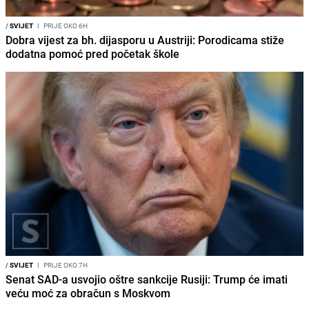
/
SVIJET
I
PRIJE OKO 6H
Dobra vijest za bh. dijasporu u Austriji: Porodicama stiže
dodatna pomoć pred početak škole
/
SVIJET
I
PRIJE OKO 7H
Senat SAD-a usvojio oštre sankcije Rusiji: Trump će imati
veću moć za obračun s Moskvom