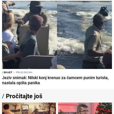
/
SVIJET
I
PRIJE OKO 8H
Jeziv snimak: Nilski konj krenuo za čamcem punim turista,
nastala opšta panika
/
Pročitajte još