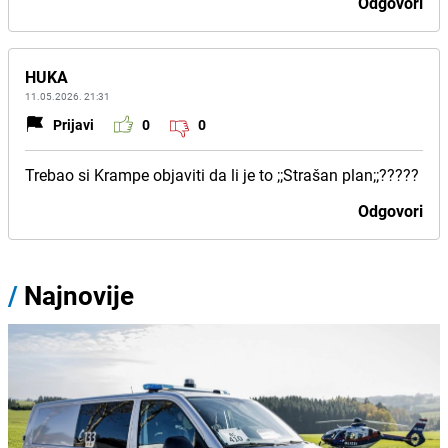
Odgovori
HUKA
11.05.2026. 21:31
Prijavi
0
0
Trebao si Krampe objaviti da li je to ;;Strašan plan;;?????
Odgovori
/
Najnovije