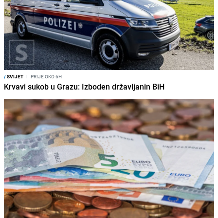
/
SVIJET
I
PRIJE OKO 6H
Krvavi sukob u Grazu: Izboden državljanin BiH