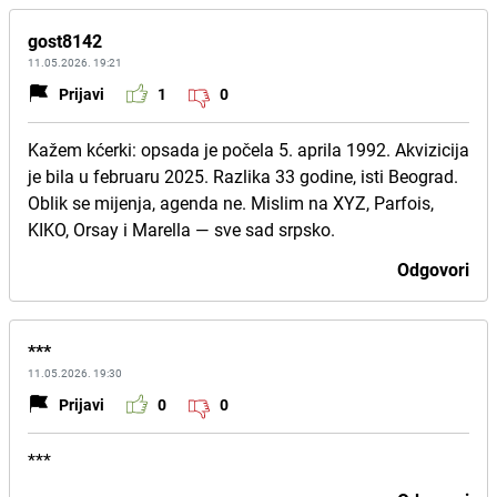
gost8142
11.05.2026. 19:21
Prijavi
1
0
Kažem kćerki: opsada je počela 5. aprila 1992. Akvizicija
je bila u februaru 2025. Razlika 33 godine, isti Beograd.
Oblik se mijenja, agenda ne. Mislim na XYZ, Parfois,
KIKO, Orsay i Marella — sve sad srpsko.
Odgovori
***
11.05.2026. 19:30
Prijavi
0
0
***