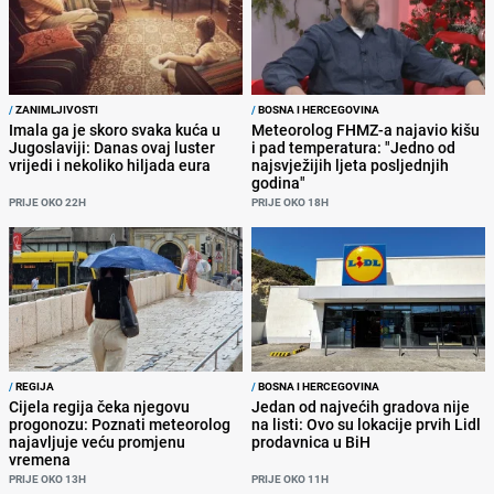
/
ZANIMLJIVOSTI
/
BOSNA I HERCEGOVINA
Imala ga je skoro svaka kuća u
Meteorolog FHMZ-a najavio kišu
Jugoslaviji: Danas ovaj luster
i pad temperatura: "Jedno od
vrijedi i nekoliko hiljada eura
najsvježijih ljeta posljednjih
godina"
PRIJE OKO 22H
PRIJE OKO 18H
/
REGIJA
/
BOSNA I HERCEGOVINA
Cijela regija čeka njegovu
Jedan od najvećih gradova nije
progonozu: Poznati meteorolog
na listi: Ovo su lokacije prvih Lidl
najavljuje veću promjenu
prodavnica u BiH
vremena
PRIJE OKO 13H
PRIJE OKO 11H