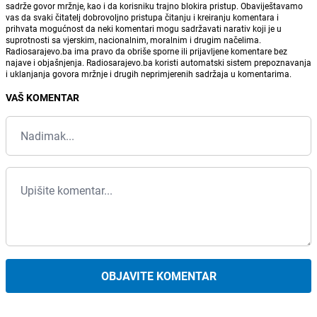
sadrže govor mržnje, kao i da korisniku trajno blokira pristup. Obaviještavamo
vas da svaki čitatelj dobrovoljno pristupa čitanju i kreiranju komentara i
prihvata mogućnost da neki komentari mogu sadržavati narativ koji je u
suprotnosti sa vjerskim, nacionalnim, moralnim i drugim načelima.
Radiosarajevo.ba ima pravo da obriše sporne ili prijavljene komentare bez
najave i objašnjenja. Radiosarajevo.ba koristi automatski sistem prepoznavanja
i uklanjanja govora mržnje i drugih neprimjerenih sadržaja u komentarima.
VAŠ KOMENTAR
OBJAVITE KOMENTAR