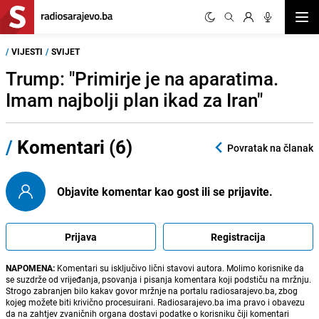
Otvor
/
VIJESTI
/
SVIJET
Trump: "Primirje je na aparatima.
Imam najbolji plan ikad za Iran"
/
Komentari (6)
Povratak na članak
Objavite komentar kao gost ili se prijavite.
Prijava
Registracija
NAPOMENA:
Komentari su isključivo lični stavovi autora. Molimo korisnike da
se suzdrže od vrijeđanja, psovanja i pisanja komentara koji podstiču na mržnju.
Strogo zabranjen bilo kakav govor mržnje na portalu radiosarajevo.ba, zbog
kojeg možete biti krivično procesuirani. Radiosarajevo.ba ima pravo i obavezu
da na zahtjev zvaničnih organa dostavi podatke o korisniku čiji komentari