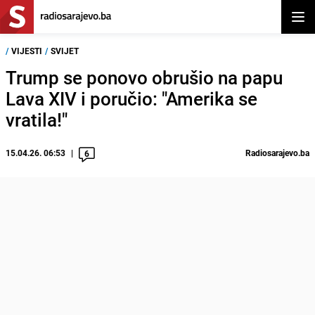
Otvor
/
VIJESTI
/
SVIJET
Trump se ponovo obrušio na papu
Lava XIV i poručio: "Amerika se
vratila!"
15.04.26. 06:53
Radiosarajevo.ba
6