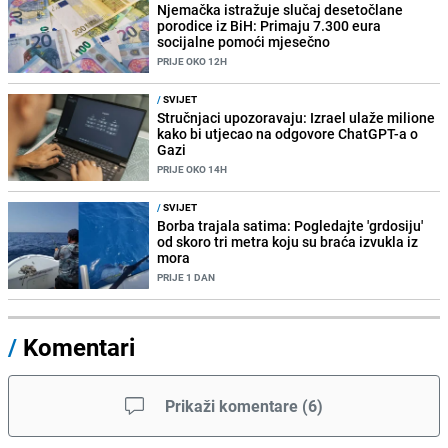
Njemačka istražuje slučaj desetočlane
porodice iz BiH: Primaju 7.300 eura
socijalne pomoći mjesečno
PRIJE OKO 12H
/
SVIJET
Stručnjaci upozoravaju: Izrael ulaže milione
kako bi utjecao na odgovore ChatGPT-a o
Gazi
PRIJE OKO 14H
/
SVIJET
Borba trajala satima: Pogledajte 'grdosiju'
od skoro tri metra koju su braća izvukla iz
mora
PRIJE 1 DAN
/
Komentari
Prikaži komentare
(
6
)