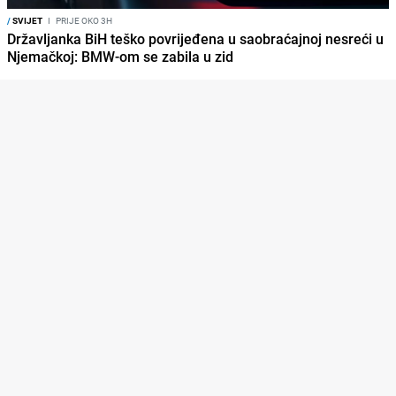
/
SVIJET
I
PRIJE OKO 3H
Državljanka BiH teško povrijeđena u saobraćajnoj nesreći u
Njemačkoj: BMW-om se zabila u zid