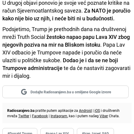
U drugoj objavi ponovio je svoje već poznate kritike na
račun Sjevernoatlantskog saveza.
Za NATO je poručio
kako nije bio uz njih, i neće biti ni u budućnosti.
Podsjetimo, Trump je prethodnih dana na društvenoj
mreži Truth Social
žestoko napao papu Lava XIV zbog
njegovih poziva na mir na Bliskom istoku
. Papa Lav
XIV odbacio je Trumpove napade i poručio da neće
ulaziti u političke sukobe.
Dodao je i da se ne boji
Trumpove administracije
te da će nastaviti zagovarati
mir i dijalog.
Dodajte Radiosarajevo.ba u omiljene Google izvore
Radiosarajevo.ba
pratite putem aplikacije za
Android
|
iOS
i društvenih
mreža
Twitter
|
Facebook
|
Instagram
, kao i putem našeg
Viber
Chata.
#Donald Trump
#papa Lav XIV
#Iran_Izrael_SAD