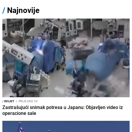
/
Najnovije
/
SVIJET
I
PRIJE OKO 1H
Zastrašujući snimak potresa u Japanu: Objavljen video iz
operacione sale