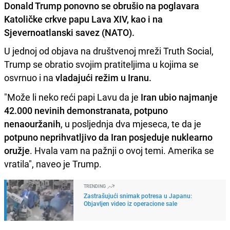
Donald Trump ponovno se obrušio na poglavara
Katoličke crkve papu Lava XIV, kao i na
Sjevernoatlanski savez (NATO).
U jednoj od objava na društvenoj mreži Truth Social,
Trump se obratio svojim pratiteljima u kojima se
osvrnuo i na
vladajući režim u Iranu.
"Može li neko reći papi Lavu da je
Iran ubio najmanje
42.000 nevinih demonstranata, potpuno
nenaouržanih
, u posljednja dva mjeseca, te da je
potpuno neprihvatljivo da Iran posjeduje nuklearno
oružje
. Hvala vam na pažnji o ovoj temi. Amerika se
vratila", naveo je Trump.
TRENDING
Zastrašujući snimak potresa u Japanu:
Objavljen video iz operacione sale