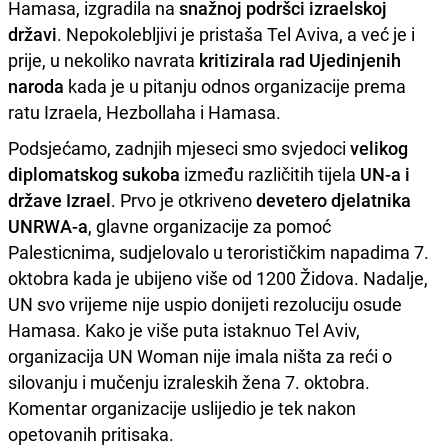
Hamasa, izgradila na
snažnoj podršci izraelskoj
državi
. Nepokolebljivi je pristaša Tel Aviva, a već je i
prije, u nekoliko navrata
kritizirala rad Ujedinjenih
naroda
kada je u pitanju odnos organizacije prema
ratu Izraela, Hezbollaha i Hamasa.
Podsjećamo, zadnjih mjeseci smo svjedoci
velikog
diplomatskog sukoba
između različitih tijela
UN-a i
države Izrael
. Prvo je otkriveno
devetero djelatnika
UNRWA-a
, glavne organizacije za pomoć
Palesticnima, sudjelovalo u terorističkim napadima 7.
oktobra kada je ubijeno više od 1200 Židova. Nadalje,
UN svo vrijeme nije uspio donijeti rezoluciju osude
Hamasa. Kako je više puta istaknuo Tel Aviv,
organizacija UN Woman nije imala ništa za reći o
silovanju i mučenju izraleskih žena 7. oktobra.
Komentar organizacije uslijedio je tek nakon
opetovanih pritisaka.