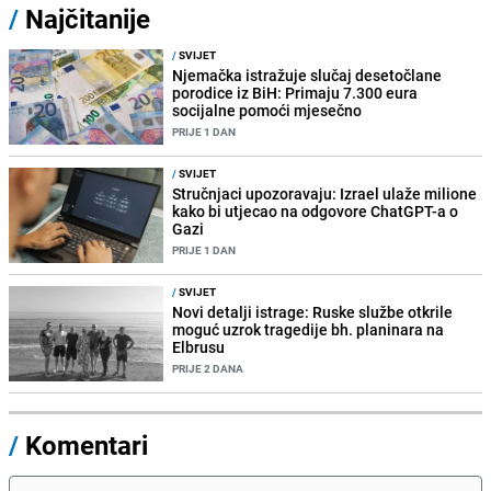
/
Najčitanije
/
SVIJET
Njemačka istražuje slučaj desetočlane
porodice iz BiH: Primaju 7.300 eura
socijalne pomoći mjesečno
PRIJE 1 DAN
/
SVIJET
Stručnjaci upozoravaju: Izrael ulaže milione
kako bi utjecao na odgovore ChatGPT-a o
Gazi
PRIJE 1 DAN
/
SVIJET
Novi detalji istrage: Ruske službe otkrile
moguć uzrok tragedije bh. planinara na
Elbrusu
PRIJE 2 DANA
/
Komentari