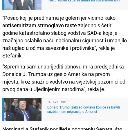
"Posao koji je pred nama je golem jer vidimo kako
antisemitizam strmoglavo raste
zajedno s četiri
godine katastrofalno slabog vodstva SAD-a koje je
značajno oslabilo našu nacionalnu sigurnost i umanjilo
naš ugled u očima saveznika i protivnika", rekla je
Stefanik.
"Spremna sam unaprijediti obnovu mira predsjednika
Donalda J. Trumpa uz geslo Amerika na prvom
mjestu, kroz snažno vodstvo na svjetskoj pozornici od
prvog dana u Ujedinjenim narodima", rekla je.
11.11.24. 14:10
Donald Trump izabrao čovjeka koji će se baviti
suzbijanjem migracija u Americi
Nominacija Stefanik podliježe odobrenju Senata, što