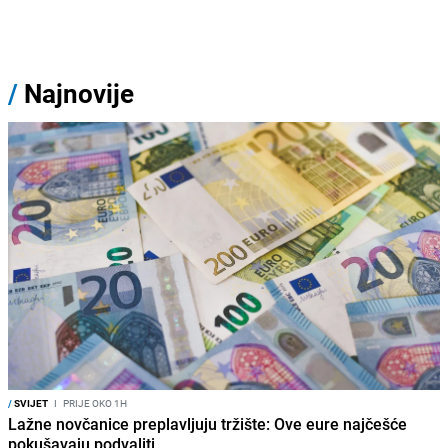
/
Najnovije
/
SVIJET
I
PRIJE OKO 1H
Lažne novčanice preplavljuju tržište: Ove eure najčešće
pokušavaju podvaliti