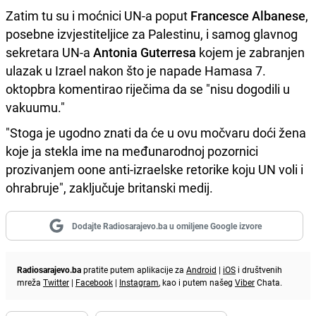
Zatim tu su i moćnici UN-a poput
Francesce Albanese
,
posebne izvjestiteljice za Palestinu, i samog glavnog
sekretara UN-a
Antonia Guterresa
kojem je zabranjen
ulazak u Izrael nakon što je napade Hamasa 7.
oktopbra komentirao riječima da se "nisu dogodili u
vakuumu."
"Stoga je ugodno znati da će u ovu močvaru doći žena
koje ja stekla ime na međunarodnoj pozornici
prozivanjem oone anti-izraelske retorike koju UN voli i
ohrabruje", zaključuje britanski medij.
Dodajte Radiosarajevo.ba u omiljene Google izvore
Radiosarajevo.ba
pratite putem aplikacije za
Android
|
iOS
i društvenih
mreža
Twitter
|
Facebook
|
Instagram
, kao i putem našeg
Viber
Chata.