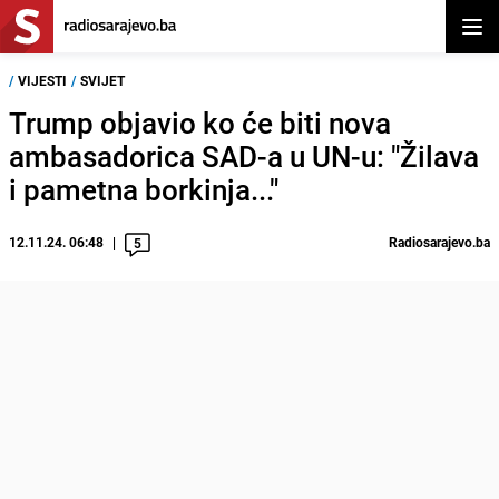
Otvor
/
VIJESTI
/
SVIJET
Trump objavio ko će biti nova
ambasadorica SAD-a u UN-u: "Žilava
i pametna borkinja..."
12.11.24. 06:48
Radiosarajevo.ba
5