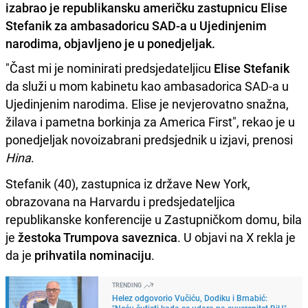
izabrao je republikansku američku zastupnicu Elise
Stefanik za ambasadoricu SAD-a u Ujedinjenim
narodima, objavljeno je u ponedjeljak.
"Čast mi je nominirati predsjedateljicu
Elise Stefanik
da služi u mom kabinetu kao ambasadorica SAD-a u
Ujedinjenim narodima. Elise je nevjerovatno snažna,
žilava i pametna borkinja za America First", rekao je u
ponedjeljak novoizabrani predsjednik u izjavi, prenosi
Hina
.
Stefanik (40), zastupnica iz države New York,
obrazovana na Harvardu i predsjedateljica
republikanske konferencije u Zastupničkom domu, bila
je
žestoka Trumpova saveznica
. U objavi na X rekla je
da je
prihvatila nominaciju
.
TRENDING
Helez odgovorio Vučiću, Dodiku i Brnabić:
"Neću šutjeti kada se udara na suverenitet BiH"