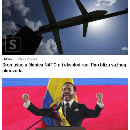
/
SVIJET
I
PRIJE OKO 2H
Dron ušao u članicu NATO-a i eksplodirao: Pao blizu važnog
plinovoda