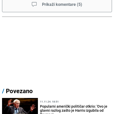
Prikaži komentare
(
5
)
/
Povezano
11.11.24. 18:51
Popularni američki političar otkrio: 'Ovo je
glavni razlog zašto je Harris izgubila od