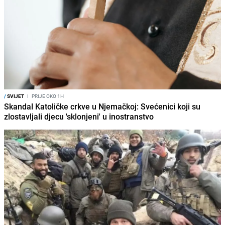
/
SVIJET
I
PRIJE OKO 1H
Skandal Katoličke crkve u Njemačkoj: Svećenici koji su
zlostavljali djecu 'sklonjeni' u inostranstvo