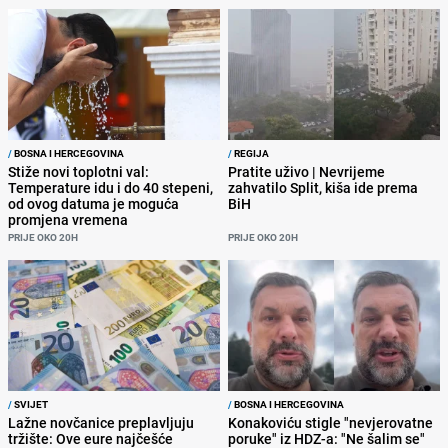
/
BOSNA I HERCEGOVINA
/
REGIJA
Stiže novi toplotni val:
Pratite uživo | Nevrijeme
Temperature idu i do 40 stepeni,
zahvatilo Split, kiša ide prema
od ovog datuma je moguća
BiH
promjena vremena
PRIJE OKO 20H
PRIJE OKO 20H
/
SVIJET
/
BOSNA I HERCEGOVINA
Lažne novčanice preplavljuju
Konakoviću stigle "nevjerovatne
tržište: Ove eure najčešće
poruke" iz HDZ-a: "Ne šalim se"