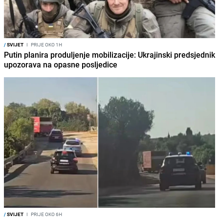
/
SVIJET
I
PRIJE OKO 1H
Putin planira produljenje mobilizacije: Ukrajinski predsjednik
upozorava na opasne posljedice
/
SVIJET
I
PRIJE OKO 6H