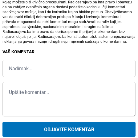
kojeg možete biti krivično procesuirani. Radiosarajevo.ba ima pravo i obavezu
da na zahtjev zvaničnih organa dostavi podatke o korisniku čiji komentari
sadrže govor mržnje, kao i da korisniku trajno blokira pristup. Obaviještavamo
vas da svaki čitatelj dobrovoljno pristupa čitanju i kreiranju komentara i
prihvata mogućnost da neki komentari mogu sadržavati narativ koji je u
suprotnosti sa vjerskim, nacionalnim, moralnim i drugim načelima.
Radiosarajevo.ba ima pravo da obriše sporne ili prijavljene komentare bez
najave i objašnjenja. Radiosarajevo.ba koristi automatski sistem prepoznavanja
i uklanjanja govora mržnje i drugih neprimjerenih sadržaja u komentarima.
VAŠ KOMENTAR
OBJAVITE KOMENTAR