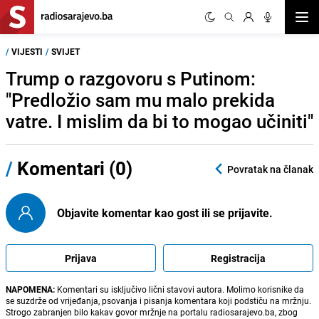
Otvor
/
VIJESTI
/
SVIJET
Trump o razgovoru s Putinom:
"Predložio sam mu malo prekida
vatre. I mislim da bi to mogao učiniti"
/
Komentari (0)
Povratak na članak
Objavite komentar kao gost ili se prijavite.
Prijava
Registracija
NAPOMENA:
Komentari su isključivo lični stavovi autora. Molimo korisnike da
se suzdrže od vrijeđanja, psovanja i pisanja komentara koji podstiču na mržnju.
Strogo zabranjen bilo kakav govor mržnje na portalu radiosarajevo.ba, zbog