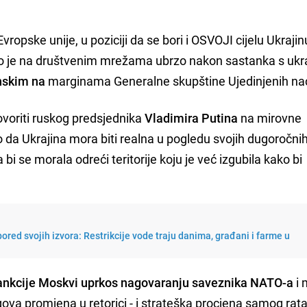
vropske unije, u poziciji da se bori i OSVOJI cijelu Ukraji
ao je na društvenim mrežama ubrzo nakon sastanka s ukr
nskim na
marginama Generalne skupštine Ujedinjenih nac
voriti ruskog predsjednika
Vladimira Putina
na mirovne
o da Ukrajina mora biti realna u pogledu svojih dugoročni
 bi se morala odreći teritorije koju je već izgubila kako bi
ored svojih izvora: Restrikcije vode traju danima, građani i farme u
ankcije Moskvi uprkos nagovaranju saveznika NATO-a
i 
va promjena u retorici - i strateška procjena samog rata