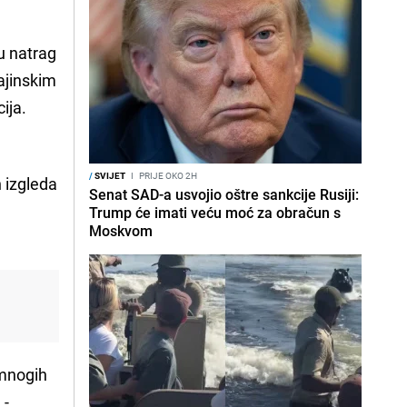
nu natrag
ajinskim
ija.
/
SVIJET
I
PRIJE OKO 2H
h izgleda
Senat SAD-a usvojio oštre sankcije Rusiji:
Trump će imati veću moć za obračun s
Moskvom
mnogih
 -