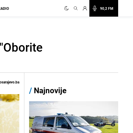
RADIO
90,2 FM
"Oborite
osarajevo.ba
/
Najnovije