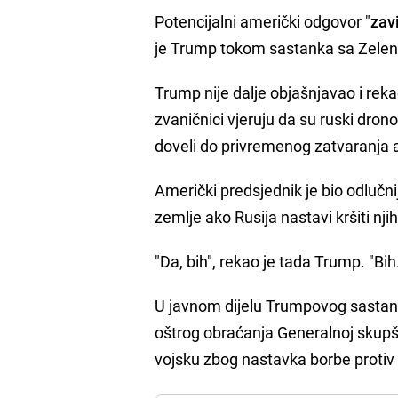
Potencijalni američki odgovor "
zav
je Trump tokom sastanka sa Zele
Trump nije dalje objašnjavao i rekao
zvaničnici vjeruju da su ruski dron
doveli do privremenog zatvaranj
Američki predsjednik je bio odlučnij
zemlje ako Rusija nastavi kršiti nji
"Da, bih", rekao je tada Trump. "Bih
U javnom dijelu Trumpovog sastank
oštrog obraćanja Generalnoj skupšti
vojsku zbog nastavka borbe protiv 