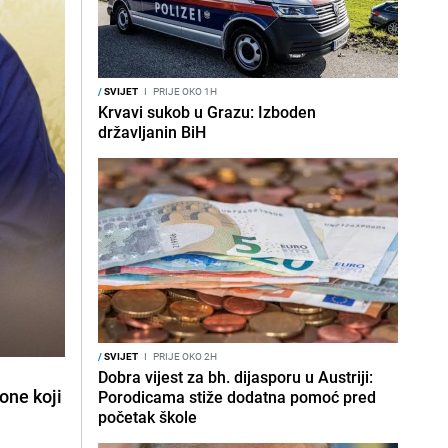
/
SVIJET
I
PRIJE OKO 1H
Krvavi sukob u Grazu: Izboden
državljanin BiH
/
SVIJET
I
PRIJE OKO 2H
Dobra vijest za bh. dijasporu u Austriji:
one koji
Porodicama stiže dodatna pomoć pred
početak škole