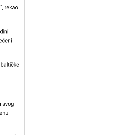
u
", rekao
dini
ečer i
 baltičke
n svog
jenu