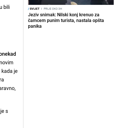
 bili
/
SVIJET
I
PRIJE OKO 3H
Jeziv snimak: Nilski konj krenuo za
čamcem punim turista, nastala opšta
panika
 ponekad
tinovim
a kada je
ra
aravno,
je s