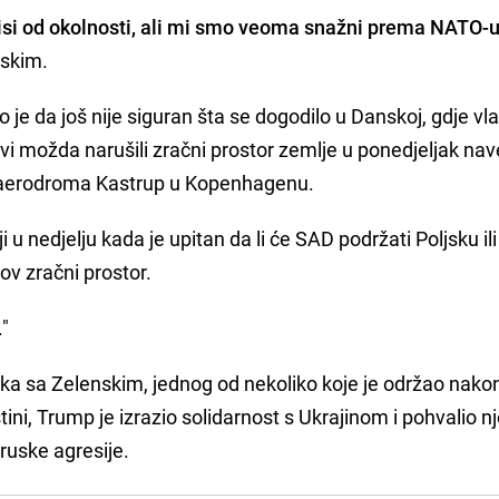
isi od okolnosti, ali mi smo veoma snažni prema NATO-
nskim.
 je da još nije siguran šta se dogodilo u Danskoj, gdje vla
ovi možda narušili zračni prostor zemlje u ponedjeljak nav
a aerodroma Kastrup u Kopenhagenu.
i u nedjelju kada je upitan da li će SAD podržati Poljsku ili
hov zračni prostor.
."
a sa Zelenskim, jednog od nekoliko koje je održao nako
ni, Trump je izrazio solidarnost s Ukrajinom i pohvalio n
ruske agresije.