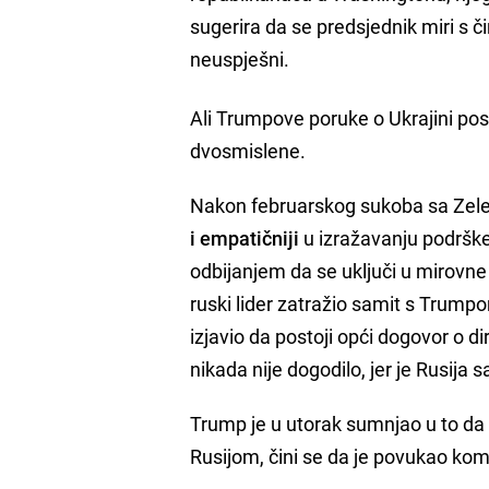
sugerira da se predsjednik miri s č
neuspješni.
Ali Trumpove poruke o Ukrajini po
dvosmislene.
Nakon februarskog sukoba sa Zel
i empatičniji
u izražavanju podrške 
odbijanjem da se uključi u mirovne 
ruski lider zatražio samit s Trump
izjavio da postoji opći dogovor o 
nikada nije dogodilo, jer je Rusija
Trump je u utorak sumnjao u to da 
Rusijom, čini se da je povukao kome