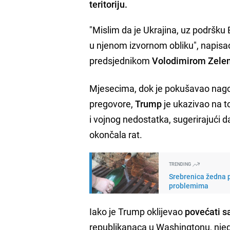
teritoriju.
"Mislim da je Ukrajina, uz podršku E
u njenom izvornom obliku", napis
predsjednikom
Volodimirom Zele
Mjesecima, dok je pokušavao nago
pregovore,
Trump
je ukazivao na t
i vojnog nedostatka, sugerirajući da
okončala rat.
TRENDING
Srebrenica žedna p
problemima
Iako je Trump oklijevao
povećati s
republikanaca u Washingtonu, njego