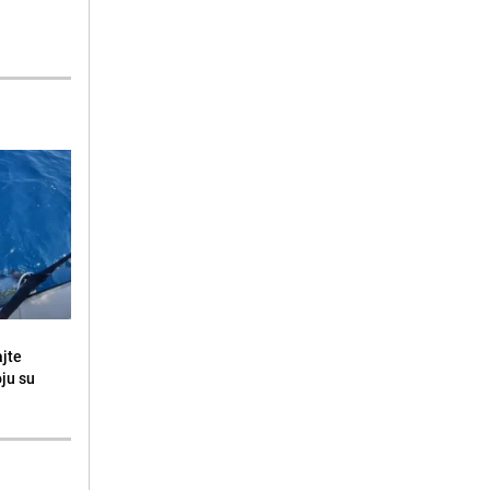
ajte
oju su