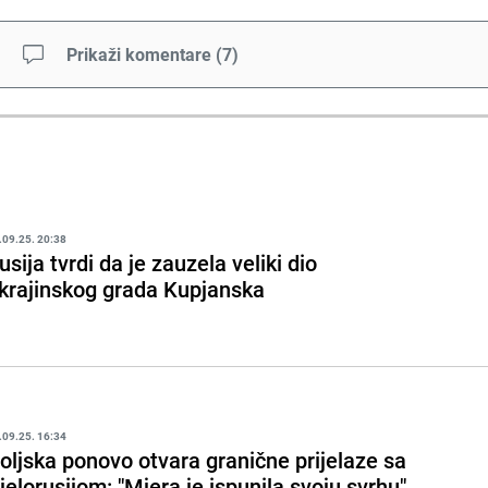
Prikaži komentare
(
7
)
.09.25. 20:38
usija tvrdi da je zauzela veliki dio
krajinskog grada Kupjanska
.09.25. 16:34
oljska ponovo otvara granične prijelaze sa
jelorusijom: "Mjera je ispunila svoju svrhu"