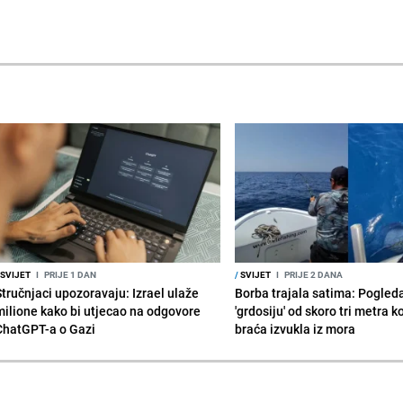
SVIJET
I
PRIJE 1 DAN
/
SVIJET
I
PRIJE 2 DANA
Stručnjaci upozoravaju: Izrael ulaže
Borba trajala satima: Pogled
milione kako bi utjecao na odgovore
'grdosiju' od skoro tri metra k
ChatGPT-a o Gazi
braća izvukla iz mora