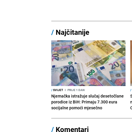
/
Najčitanije
/
SVIJET
I
PRIJE 1 DAN
/
Njemačka istražuje slučaj desetočlane
porodice iz BiH: Primaju 7.300 eura
socijalne pomoći mjesečno
/
Komentari