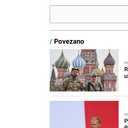
/
Povezano
23
R
u
23
P
B