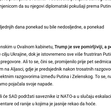
injenicom da su njegovi diplomatski pokušaji prema Putinu
sljednjih dana ponekad su bile nedosljedne, a ponekad
enskim u Ovalnom kabinetu,
Trump je sve pomirljiviji, a
cilju Ukrajine, dok je istovremeno sve više frustriran Pu
pregovore. Ali to se, čini se, promijenilo prije pet sedmic
om na Aljasci, gdje je predsjednik nakon trosatnih razgovo
direktnim razgovorima između Putina i Zelenskog. To se, n
 samo pojačala svoje napade.
li će SAD podržati saveznike iz NATO-a u slučaju eskalaci
ntare od ranije u kojima je jasnije rekao da hoće.