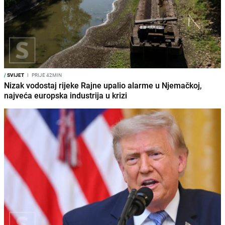
/
SVIJET
I
PRIJE 42MIN
Nizak vodostaj rijeke Rajne upalio alarme u Njemačkoj,
najveća europska industrija u krizi