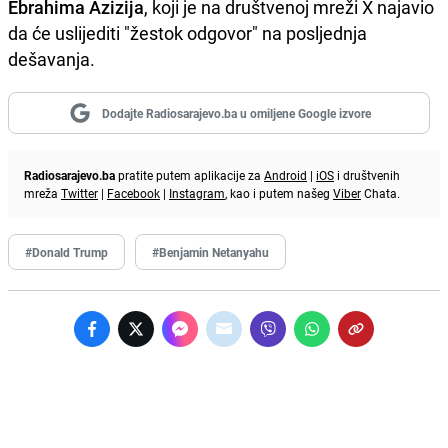
Ebrahima Azizija
, koji je na društvenoj mreži X najavio
da će uslijediti "žestok odgovor" na posljednja
dešavanja.
Dodajte Radiosarajevo.ba u omiljene Google izvore
Radiosarajevo.ba
pratite putem aplikacije za
Android
|
iOS
i društvenih
mreža
Twitter
|
Facebook
|
Instagram
, kao i putem našeg
Viber
Chata.
#Donald Trump
#Benjamin Netanyahu