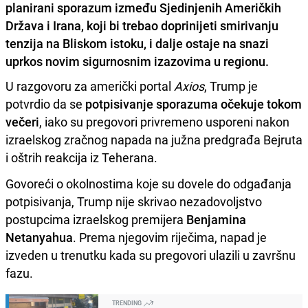
planirani sporazum između Sjedinjenih Američkih
Država i Irana, koji bi trebao doprinijeti smirivanju
tenzija na Bliskom istoku, i dalje ostaje na snazi
uprkos novim sigurnosnim izazovima u regionu.
U razgovoru za američki portal
Axios
, Trump je
potvrdio da se
potpisivanje sporazuma očekuje tokom
večeri
, iako su pregovori privremeno usporeni nakon
izraelskog zračnog napada na južna predgrađa Bejruta
i oštrih reakcija iz Teherana.
Govoreći o okolnostima koje su dovele do odgađanja
potpisivanja, Trump nije skrivao nezadovoljstvo
postupcima izraelskog premijera
Benjamina
Netanyahua
. Prema njegovim riječima, napad je
izveden u trenutku kada su pregovori ulazili u završnu
fazu.
TRENDING