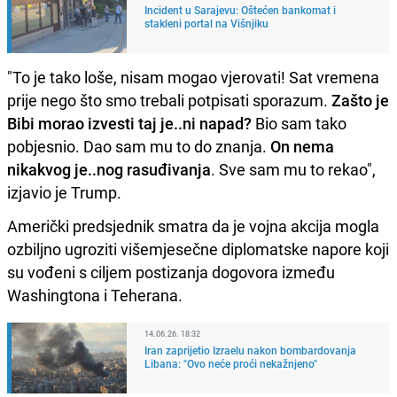
Incident u Sarajevu: Oštećen bankomat i
stakleni portal na Višnjiku
"To je tako loše, nisam mogao vjerovati! Sat vremena
prije nego što smo trebali potpisati sporazum.
Zašto je
Bibi morao izvesti taj je..ni napad?
Bio sam tako
pobjesnio. Dao sam mu to do znanja.
On nema
nikakvog je..nog rasuđivanja
. Sve sam mu to rekao",
izjavio je Trump.
Američki predsjednik smatra da je vojna akcija mogla
ozbiljno ugroziti višemjesečne diplomatske napore koji
su vođeni s ciljem postizanja dogovora između
Washingtona i Teherana.
14.06.26. 18:32
Iran zaprijetio Izraelu nakon bombardovanja
Libana: "Ovo neće proći nekažnjeno"