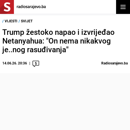
Otvor
/
VIJESTI
/
SVIJET
Trump žestoko napao i izvrijeđao
Netanyahua: "On nema nikakvog
je..nog rasuđivanja"
14.06.26. 20:36
Radiosarajevo.ba
5