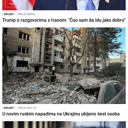
/
SVIJET
I
PRIJE 59MIN
Trump o razgovorima s Iranom: "Čuo sam da idu jako dobro"
/
SVIJET
I
PRIJE OKO 1H
U novim ruskim napadima na Ukrajinu ubijeno šest osoba