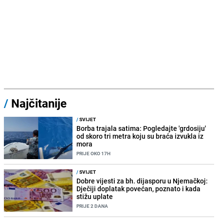
/
Najčitanije
/
SVIJET
Borba trajala satima: Pogledajte 'grdosiju'
od skoro tri metra koju su braća izvukla iz
mora
PRIJE OKO 17H
/
SVIJET
Dobre vijesti za bh. dijasporu u Njemačkoj:
Dječiji doplatak povećan, poznato i kada
stižu uplate
PRIJE 2 DANA