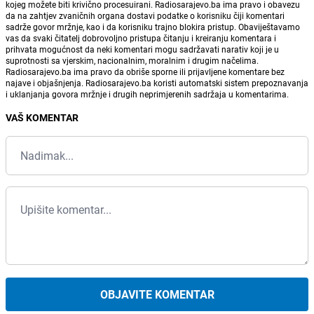
kojeg možete biti krivično procesuirani. Radiosarajevo.ba ima pravo i obavezu
da na zahtjev zvaničnih organa dostavi podatke o korisniku čiji komentari
sadrže govor mržnje, kao i da korisniku trajno blokira pristup. Obaviještavamo
vas da svaki čitatelj dobrovoljno pristupa čitanju i kreiranju komentara i
prihvata mogućnost da neki komentari mogu sadržavati narativ koji je u
suprotnosti sa vjerskim, nacionalnim, moralnim i drugim načelima.
Radiosarajevo.ba ima pravo da obriše sporne ili prijavljene komentare bez
najave i objašnjenja. Radiosarajevo.ba koristi automatski sistem prepoznavanja
i uklanjanja govora mržnje i drugih neprimjerenih sadržaja u komentarima.
VAŠ KOMENTAR
OBJAVITE KOMENTAR