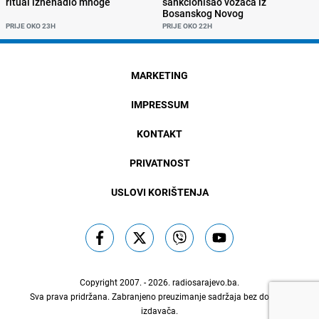
ritual iznenadio mnoge
sankcionisao vozača iz
Bosanskog Novog
PRIJE OKO 23H
PRIJE OKO 22H
MARKETING
IMPRESSUM
KONTAKT
PRIVATNOST
USLOVI KORIŠTENJA
Copyright 2007. - 2026.
radiosarajevo.ba
.
Sva prava pridržana. Zabranjeno preuzimanje sadržaja bez dozvole
izdavača.