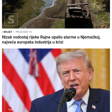
/
SVIJET
I
PRIJE OKO 1H
Nizak vodostaj rijeke Rajne upalio alarme u Njemačkoj,
najveća europska industrija u krizi