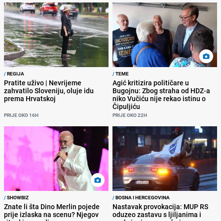
/
REGIJA
/
TEME
Pratite uživo | Nevrijeme
Agić kritizira političare u
zahvatilo Sloveniju, oluje idu
Bugojnu: Zbog straha od HDZ-a
prema Hrvatskoj
niko Vučiću nije rekao istinu o
Čipuljiću
PRIJE OKO 16H
PRIJE OKO 22H
/
SHOWBIZ
/
BOSNA I HERCEGOVINA
Znate li šta Dino Merlin pojede
Nastavak provokacija: MUP RS
prije izlaska na scenu? Njegov
oduzeo zastavu s ljiljanima i