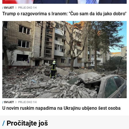
/
SVIJET
I
PRIJE OKO 1H
Trump o razgovorima s Iranom: "Čuo sam da idu jako dobro"
/
SVIJET
I
PRIJE OKO 1H
U novim ruskim napadima na Ukrajinu ubijeno šest osoba
/
Pročitajte još