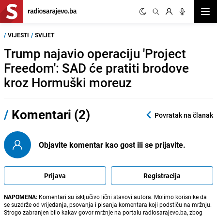
Otvor
/
VIJESTI
/
SVIJET
Trump najavio operaciju 'Project
Freedom': SAD će pratiti brodove
kroz Hormuški moreuz
/
Komentari (2)
Povratak na članak
Objavite komentar kao gost ili se prijavite.
Prijava
Registracija
NAPOMENA:
Komentari su isključivo lični stavovi autora. Molimo korisnike da
se suzdrže od vrijeđanja, psovanja i pisanja komentara koji podstiču na mržnju.
Strogo zabranjen bilo kakav govor mržnje na portalu radiosarajevo.ba, zbog