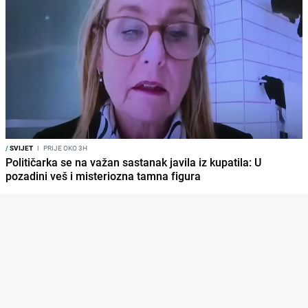
/
SVIJET
I
PRIJE OKO 3H
Političarka se na važan sastanak javila iz kupatila: U
pozadini veš i misteriozna tamna figura