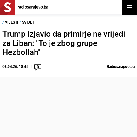
Otvor
/
VIJESTI
/
SVIJET
Trump izjavio da primirje ne vrijedi
za Liban: "To je zbog grupe
Hezbollah"
08.04.26. 18:45
Radiosarajevo.ba
0