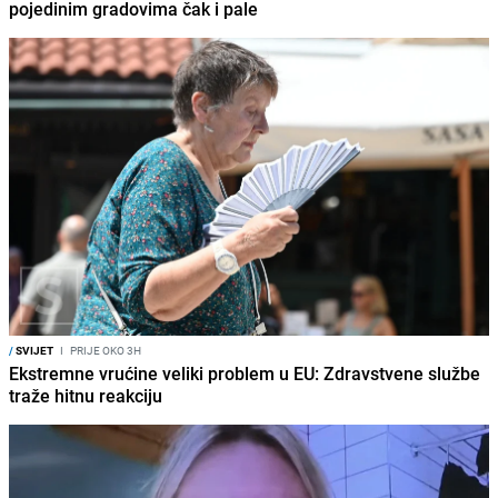
pojedinim gradovima čak i pale
/
SVIJET
I
PRIJE OKO 3H
Ekstremne vrućine veliki problem u EU: Zdravstvene službe
traže hitnu reakciju