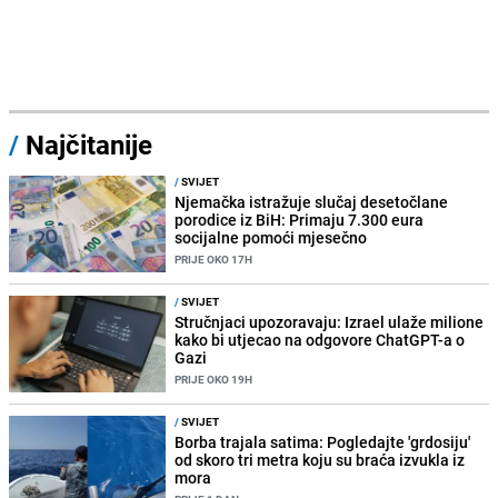
/
Najčitanije
/
SVIJET
Njemačka istražuje slučaj desetočlane
porodice iz BiH: Primaju 7.300 eura
socijalne pomoći mjesečno
PRIJE OKO 17H
/
SVIJET
Stručnjaci upozoravaju: Izrael ulaže milione
kako bi utjecao na odgovore ChatGPT-a o
Gazi
PRIJE OKO 19H
/
SVIJET
Borba trajala satima: Pogledajte 'grdosiju'
od skoro tri metra koju su braća izvukla iz
mora