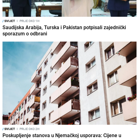
/
SVIJET
I
PRIJE OKO 1H
Saudijska Arabija, Turska i Pakistan potpisali zajednički
sporazum o odbrani
/
SVIJET
I
PRIJE OKO 2H
Poskupljenje stanova u Njemačkoj usporava: Cijene u