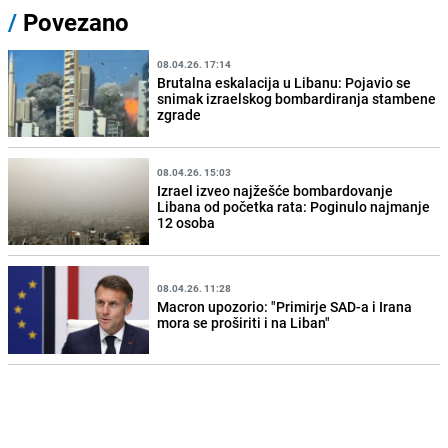
/
Povezano
08.04.26. 17:14
Brutalna eskalacija u Libanu: Pojavio se
snimak izraelskog bombardiranja stambene
zgrade
08.04.26. 15:03
Izrael izveo najžešće bombardovanje
Libana od početka rata: Poginulo najmanje
12 osoba
08.04.26. 11:28
Macron upozorio: "Primirje SAD-a i Irana
mora se proširiti i na Liban"