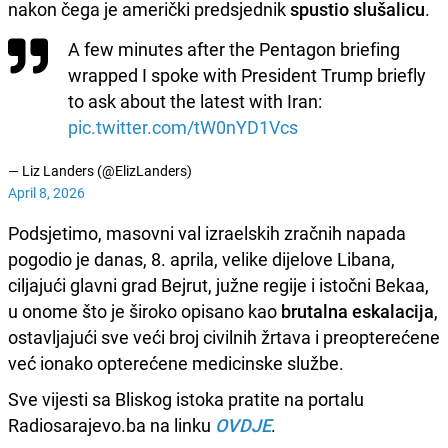
nakon čega je američki predsjednik
spustio slušalicu
.
A few minutes after the Pentagon briefing
wrapped I spoke with President Trump briefly
to ask about the latest with Iran:
pic.twitter.com/tW0nYD1Vcs
— Liz Landers (@ElizLanders)
April 8, 2026
Podsjetimo, masovni val izraelskih zračnih napada
pogodio je danas, 8. aprila, velike dijelove Libana,
ciljajući glavni grad Bejrut, južne regije i istočni Bekaa,
u onome što je široko opisano kao
brutalna eskalacija
,
ostavljajući sve veći broj civilnih žrtava i preopterećene
već ionako opterećene medicinske službe.
Sve vijesti sa Bliskog istoka pratite na portalu
Radiosarajevo.ba na linku
OVDJE
.