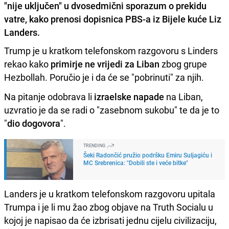
"nije uključen" u dvosedmični sporazum o prekidu
vatre, kako prenosi dopisnica PBS-a iz Bijele kuće Liz
Landers.
Trump je u kratkom telefonskom razgovoru s Linders
rekao kako
primirje ne vrijedi za Liban
zbog grupe
Hezbollah. Poručio je i da će se "pobrinuti" za njih.
Na pitanje odobrava li
izraelske napade
na Liban,
uzvratio je da se radi o "zasebnom sukobu" te da je to
"
dio dogovora
".
TRENDING
Šeki Radončić pružio podršku Emiru Suljagiću i
MC Srebrenica: "Dobili ste i veće bitke"
Landers je u kratkom telefonskom razgovoru upitala
Trumpa i je li mu žao zbog objave na Truth Socialu u
kojoj je napisao da će izbrisati jednu cijelu civilizaciju,