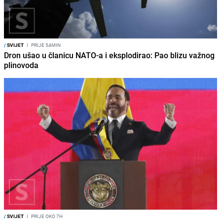
/
SVIJET
I
PRIJE 54MIN
Dron ušao u članicu NATO-a i eksplodirao: Pao blizu važnog
plinovoda
/
SVIJET
I
PRIJE OKO 7H