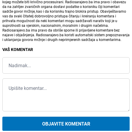
kojeg možete biti krivično procesuirani. Radiosarajevo.ba ima pravo i obavezu
da na zahtjev zvaničnih organa dostavi podatke o korisniku čiji komentari
sadrže govor mržnje, kao i da korisniku trajno blokira pristup. Obaviještavamo
vas da svaki čitatelj dobrovoljno pristupa čitanju i kreiranju komentara i
prihvata mogućnost da neki komentari mogu sadržavati narativ koji je u
suprotnosti sa vjerskim, nacionalnim, moralnim i drugim načelima.
Radiosarajevo.ba ima pravo da obriše sporne ili prijavljene komentare bez
najave i objašnjenja. Radiosarajevo.ba koristi automatski sistem prepoznavanja
i uklanjanja govora mržnje i drugih neprimjerenih sadržaja u komentarima.
VAŠ KOMENTAR
OBJAVITE KOMENTAR