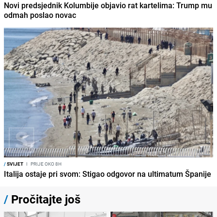
Novi predsjednik Kolumbije objavio rat kartelima: Trump mu
odmah poslao novac
/
SVIJET
I
PRIJE OKO 8H
Italija ostaje pri svom: Stigao odgovor na ultimatum Španije
/
Pročitajte još