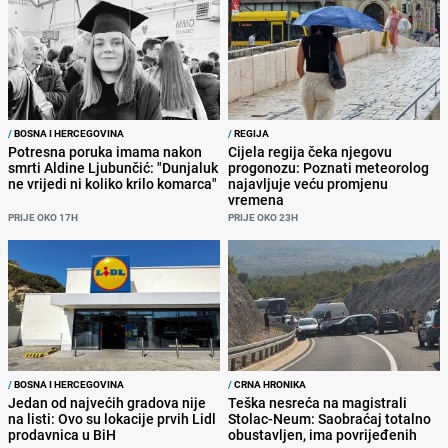
/
BOSNA I HERCEGOVINA
/
REGIJA
Potresna poruka imama nakon
Cijela regija čeka njegovu
smrti Aldine Ljubunčić: "Dunjaluk
progonozu: Poznati meteorolog
ne vrijedi ni koliko krilo komarca"
najavljuje veću promjenu
vremena
PRIJE OKO 17H
PRIJE OKO 23H
/
BOSNA I HERCEGOVINA
/
CRNA HRONIKA
Jedan od najvećih gradova nije
Teška nesreća na magistrali
na listi: Ovo su lokacije prvih Lidl
Stolac-Neum: Saobraćaj totalno
prodavnica u BiH
obustavljen, ima povrijeđenih