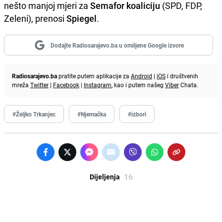
nešto manjoj mjeri za
Semafor koaliciju
(SPD, FDP,
Zeleni), prenosi
Spiegel
.
Dodajte Radiosarajevo.ba u omiljene Google izvore
Radiosarajevo.ba
pratite putem aplikacije za
Android
|
iOS
i društvenih
mreža
Twitter
|
Facebook
|
Instagram
, kao i putem našeg
Viber
Chata.
#Željko Trkanjec
#Njemačka
#izbori
16
Dijeljenja