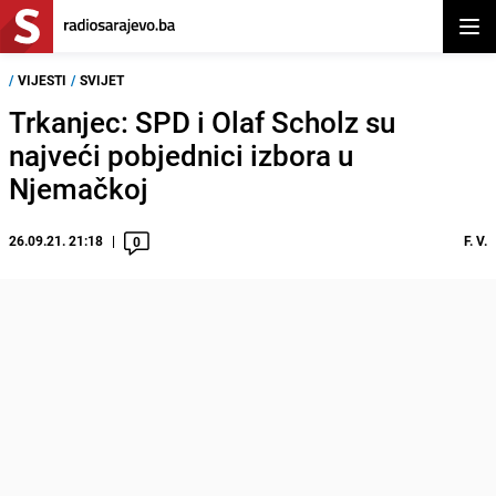
Otvor
/
VIJESTI
/
SVIJET
Trkanjec: SPD i Olaf Scholz su
najveći pobjednici izbora u
Njemačkoj
26.09.21. 21:18
F. V.
0