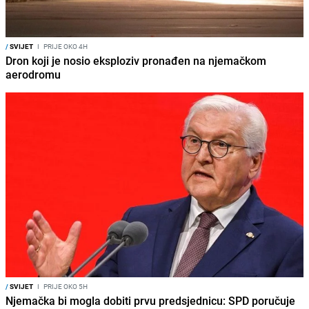
/
SVIJET
I
PRIJE OKO 4H
Dron koji je nosio eksploziv pronađen na njemačkom
aerodromu
/
SVIJET
I
PRIJE OKO 5H
Njemačka bi mogla dobiti prvu predsjednicu: SPD poručuje