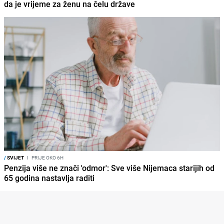
da je vrijeme za ženu na čelu države
/
SVIJET
I
PRIJE OKO 6H
Penzija više ne znači 'odmor': Sve više Nijemaca starijih od
65 godina nastavlja raditi