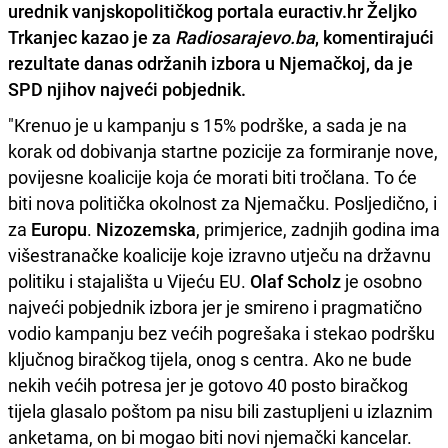
urednik vanjskopolitičkog portala euractiv.hr
Željko
Trkanjec
kazao je za
Radiosarajevo.ba
, komentirajući
rezultate danas održanih izbora u
Njemačkoj
, da je
SPD
njihov najveći pobjednik.
"Krenuo je u kampanju s 15% podrške, a sada je na
korak od dobivanja startne pozicije za formiranje nove,
povijesne koalicije koja će morati biti tročlana. To će
biti nova politička okolnost za Njemačku. Posljedično, i
za
Europu
.
Nizozemska
, primjerice, zadnjih godina ima
višestranačke koalicije koje izravno utječu na državnu
politiku i stajališta u Vijeću EU.
Olaf Scholz
je osobno
najveći pobjednik izbora jer je smireno i pragmatično
vodio kampanju bez većih pogrešaka i stekao podršku
ključnog biračkog tijela, onog s centra. Ako ne bude
nekih većih potresa jer je gotovo 40 posto biračkog
tijela glasalo poštom pa nisu bili zastupljeni u izlaznim
anketama, on bi mogao biti novi njemački kancelar.