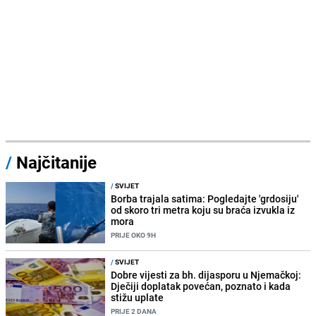
/
Najčitanije
/
SVIJET
Borba trajala satima: Pogledajte 'grdosiju'
od skoro tri metra koju su braća izvukla iz
mora
PRIJE OKO 9H
/
SVIJET
Dobre vijesti za bh. dijasporu u Njemačkoj:
Dječiji doplatak povećan, poznato i kada
stižu uplate
PRIJE 2 DANA