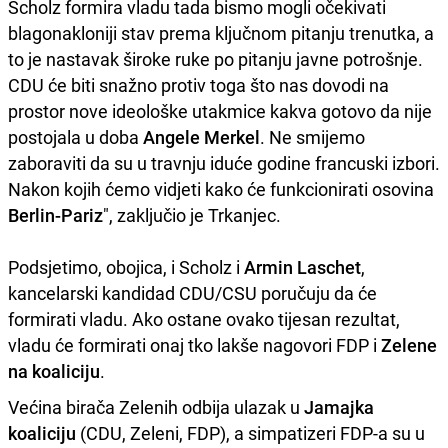
Scholz formira vladu tada bismo mogli očekivati
blagonakloniji stav prema ključnom pitanju trenutka, a
to je nastavak široke ruke po pitanju javne potrošnje.
CDU će biti snažno protiv toga što nas dovodi na
prostor nove ideološke utakmice kakva gotovo da nije
postojala u doba
Angele Merkel
. Ne smijemo
zaboraviti da su u travnju iduće godine francuski izbori.
Nakon kojih ćemo vidjeti kako će funkcionirati osovina
Berlin-Pariz
", zaključio je Trkanjec.
Podsjetimo, obojica, i Scholz i
Armin Laschet
,
kancelarski kandidad CDU/CSU poručuju da će
formirati vladu. Ako ostane ovako tijesan rezultat,
vladu će formirati onaj tko lakše nagovori FDP i
Zelene
na koaliciju
.
Većina birača Zelenih odbija ulazak u
Jamajka
koaliciju
(CDU, Zeleni, FDP), a simpatizeri FDP-a su u