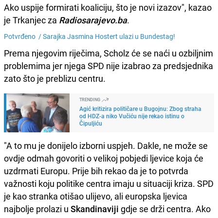
Ako uspije formirati koaliciju, što je novi izazov", kazao
je Trkanjec za
Radiosarajevo.ba
.
Potvrđeno /
Sarajka Jasmina Hostert ulazi u Bundestag!
Prema njegovim riječima, Scholz će se naći u ozbiljnim
problemima jer njega SPD nije izabrao za predsjednika
zato što je preblizu centru.
TRENDING
Agić kritizira političare u Bugojnu: Zbog straha
od HDZ-a niko Vučiću nije rekao istinu o
Čipuljiću
"A to mu je donijelo izborni uspjeh. Dakle, ne može se
ovdje odmah govoriti o velikoj pobjedi ljevice koja će
uzdrmati Europu. Prije bih rekao da je to potvrda
važnosti koju politike centra imaju u situaciji kriza. SPD
je kao stranka otišao ulijevo, ali europska ljevica
najbolje prolazi u
Skandinaviji
gdje se drži centra. Ako