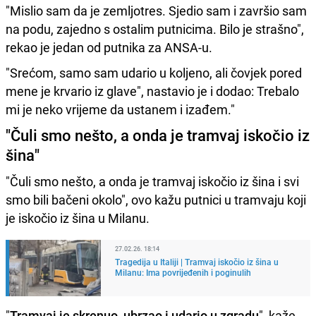
"Mislio sam da je zemljotres. Sjedio sam i završio sam
na podu, zajedno s ostalim putnicima. Bilo je strašno",
rekao je jedan od putnika za ANSA-u.
"Srećom, samo sam udario u koljeno, ali čovjek pored
mene je krvario iz glave", nastavio je i dodao: Trebalo
mi je neko vrijeme da ustanem i izađem."
"Čuli smo nešto, a onda je tramvaj iskočio iz
šina"
"Čuli smo nešto, a onda je tramvaj iskočio iz šina i svi
smo bili bačeni okolo", ovo kažu putnici u tramvaju koji
je iskočio iz šina u Milanu.
27.02.26. 18:14
Tragedija u Italiji | Tramvaj iskočio iz šina u
Milanu: Ima povrijeđenih i poginulih
"
Tramvaj je skrenuo, ubrzao i udario u zgradu
", kaže