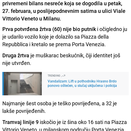
privremeni bilans nesreće koja se dogodila u petak,
27. februara, u poslijepodnevnim satima u ulici Viale
Vittorio Veneto u Milanu.
Prva potvrđena žrtva (60) nije bio putnik
i očigledno ju
je udarilo vozilo koje je dolazilo sa Piazza della
Repubblica i kretalo se prema Porta Venezia.
Druga žrtva
je muškarac beskućnik, čiji identitet još
nije utvrđen.
TRENDING
Vandalizam: Lift u pothodniku Hrasno Brdo
ponovo oštećen, u slučaj uključena i policija
Najmanje šest osoba je teško povrijeđena, a 32 je
lakše povrijeđenih.
Tramvaj linije 9
iskočio je iz šina oko 16 sati na Piazza
Vittorio Veneto, u milanskom području Porta Venezia,