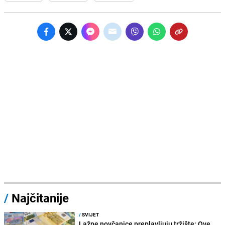
/
Najčitanije
/
SVIJET
Lažne novčanice preplavljuju tržište: Ove