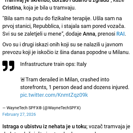
Cristina
, koja je bila u tramvaju.
"Bila sam na putu do fizikalne terapije. Ušla sam na
prvoj stanici, Repubblica, i stajala sam pored vozača.
Svi su se zaletjeli u mene“, dodaje
Anna
, prenosi
RAI
.
Ovo su i drugi iskazi onih koji su se nalazili u javnom
prevozu koji je iskočio iz šina danas popodne u Milanu.
Infrastructure train ops: Italy
🚨Tram derailed in Milan, crashed into
storefronts, 1 person dead and dozens injured.
pic.twitter.com/KnmtZqz09k
— WayneTech SPFX®️ (@WayneTechSPFX)
February 27, 2026
Istraga o ubistvu iz nehata je u toku
; vozač tramvaja je