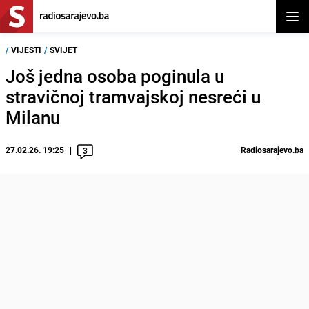
Otvor
/
VIJESTI
/
SVIJET
Još jedna osoba poginula u
stravičnoj tramvajskoj nesreći u
Milanu
27.02.26. 19:25
Radiosarajevo.ba
3