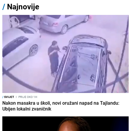
/
Najnovije
/
SVIJET
I
PRIJE OKO 1H
Nakon masakra u školi, novi oružani napad na Tajlandu:
Ubijen lokalni zvaničnik