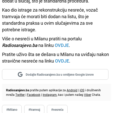
dodat u slučaj, što je standardna procedura.
Kao dio istrage za rekonstrukciju nesreće, vozač
tramvaja će morati biti dodan na listu, što je
standardna praksa u ovim slučajevima za sve
potrebne istrage.
Više o nesreći u Milanu pratiti na portalu
Radiosarajevo.ba
na linku
OVDJE
.
Pratite uživo šta se dešava u Milanu na uviđaju nakon
stravične nesreće na linku
OVDJE
.
Dodajte Radiosarajevo.ba u omiljene Google izvore
Radiosarajevo.ba
pratite putem aplikacije za
Android
|
iOS
i društvenih
mreža
Twitter
|
Facebook
|
Instagram
, kao i putem našeg
Viber
Chata.
#Milano
#tramvaj
#nesreća