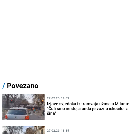
/
Povezano
27.02.26. 18:53
Izjave svjedoka iz tramvaja užasa u Milanu:
"Čuli smo nešto, a onda je vozilo iskočilo iz
šina"
27.02.26. 18:35