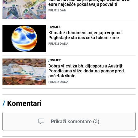
eure najčešće pokušavaju podvaliti
PRIJE 1 DAN
/
SVIJET
Klimatski fenomeni mijenjaju vrijeme:
Pogledajte šta nas čeka tokom zime
PRIJE 2 DANA
/
SVIJET
Dobra vijest za bh. dijasporu u Austriji:
Porodicama stiže dodatna pomoć pred
početak škole
PRIJE 2 DANA
/
Komentari
Prikaži komentare
(
3
)