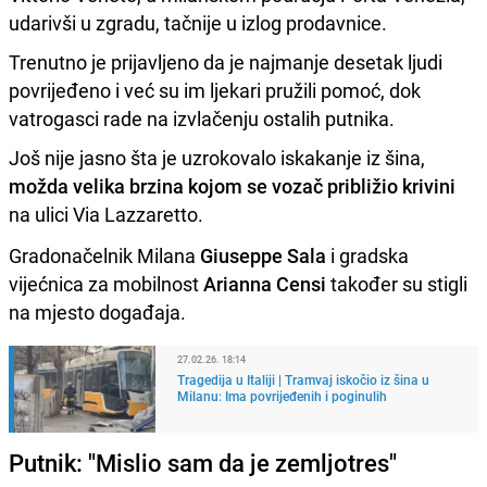
udarivši u zgradu, tačnije u izlog prodavnice.
Trenutno je prijavljeno da je najmanje desetak ljudi
povrijeđeno i već su im ljekari pružili pomoć, dok
vatrogasci rade na izvlačenju ostalih putnika.
Još nije jasno šta je uzrokovalo iskakanje iz šina,
možda velika brzina kojom se vozač približio krivini
na ulici Via Lazzaretto.
Gradonačelnik Milana
Giuseppe Sala
i gradska
vijećnica za mobilnost
Arianna Censi
također su stigli
na mjesto događaja.
27.02.26. 18:14
Tragedija u Italiji | Tramvaj iskočio iz šina u
Milanu: Ima povrijeđenih i poginulih
Putnik: "Mislio sam da je zemljotres"