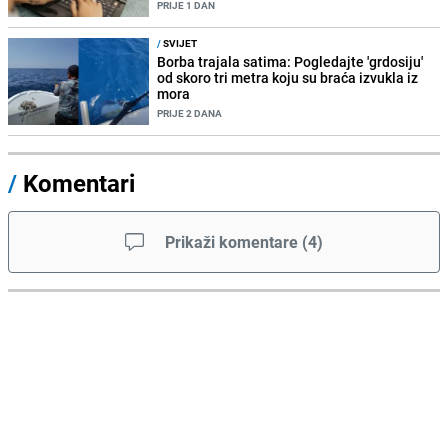
PRIJE 1 DAN
/
SVIJET
Borba trajala satima: Pogledajte 'grdosiju'
od skoro tri metra koju su braća izvukla iz
mora
PRIJE 2 DANA
/
Komentari
Prikaži komentare
(
4
)