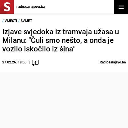
Otvor
/
VIJESTI
/
SVIJET
Izjave svjedoka iz tramvaja užasa u
Milanu: "Čuli smo nešto, a onda je
vozilo iskočilo iz šina"
27.02.26. 18:53
Radiosarajevo.ba
4