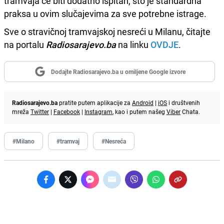
tramvaja će biti dodatno ispitan, što je standardna
praksa u ovim slučajevima za sve potrebne istrage.
Sve o stravičnoj tramvajskoj nesreći u Milanu, čitajte
na portalu
Radiosarajevo.ba
na linku
OVDJE
.
Dodajte Radiosarajevo.ba u omiljene Google izvore
Radiosarajevo.ba
pratite putem aplikacije za
Android
|
iOS
i društvenih
mreža
Twitter
|
Facebook
|
Instagram
, kao i putem našeg
Viber
Chata.
#Milano
#tramvaj
#Nesreća