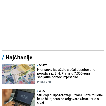
/
Najčitanije
/
SVIJET
Njemačka istražuje slučaj desetočlane
porodice iz BiH: Primaju 7.300 eura
socijalne pomoći mjesečno
PRIJE 1 DAN
/
SVIJET
Stručnjaci upozoravaju: Izrael ulaže milione
kako bi utjecao na odgovore ChatGPT-a o
Gazi