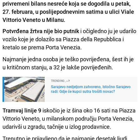
privremeni bilans nesreće koja se dogodila u petak,
27. februara, u poslijepodnevnim satima u ulici Viale
Vittorio Veneto u Milanu.
Potvrđena žrtva nije bio putnik
i očigledno ju je udarilo
vozilo koje je dolazilo sa Piazza della Repubblica i
kretalo se prema Porta Venezia.
Najmanje jedna osoba je teško povrijeđena, šest ih je
u kritičnom stanju, a 32 je lakše povrijeđenih.
TRENDING
Sarajevo nedjeljom zatvoreno, Istočno Sarajevo
radi: Gdje će kupci sutra trošiti novac?
Tramvaj linije 9
iskočio je iz šina oko 16 sati na Piazza
Vittorio Veneto, u milanskom području Porta Venezia,
udarivši u zgradu, tačnije u izlog prodavnice.
Trenutno je prijavljeno da je najmanje desetak ljudi