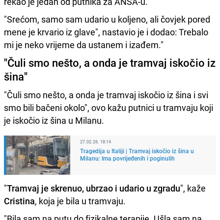
rekao je jedan od putnika za ANSA-u.
"Srećom, samo sam udario u koljeno, ali čovjek pored
mene je krvario iz glave", nastavio je i dodao: Trebalo
mi je neko vrijeme da ustanem i izađem."
"Čuli smo nešto, a onda je tramvaj iskočio iz
šina"
"Čuli smo nešto, a onda je tramvaj iskočio iz šina i svi
smo bili bačeni okolo", ovo kažu putnici u tramvaju koji
je iskočio iz šina u Milanu.
27.02.26. 18:14
Tragedija u Italiji | Tramvaj iskočio iz šina u
Milanu: Ima povrijeđenih i poginulih
"
Tramvaj je skrenuo, ubrzao i udario u zgradu
", kaže
Cristina
, koja je bila u tramvaju.
"Bila sam na putu do fizikalne terapije. Ušla sam na