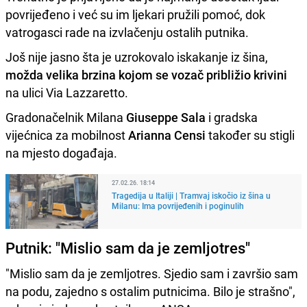
povrijeđeno i već su im ljekari pružili pomoć, dok
vatrogasci rade na izvlačenju ostalih putnika.
Još nije jasno šta je uzrokovalo iskakanje iz šina,
možda velika brzina kojom se vozač približio krivini
na ulici Via Lazzaretto.
Gradonačelnik Milana
Giuseppe Sala
i gradska
vijećnica za mobilnost
Arianna Censi
također su stigli
na mjesto događaja.
27.02.26. 18:14
Tragedija u Italiji | Tramvaj iskočio iz šina u
Milanu: Ima povrijeđenih i poginulih
Putnik: "Mislio sam da je zemljotres"
"Mislio sam da je zemljotres. Sjedio sam i završio sam
na podu, zajedno s ostalim putnicima. Bilo je strašno",