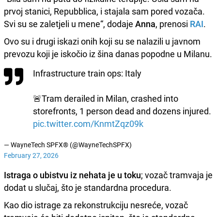
prvoj stanici, Repubblica, i stajala sam pored vozača.
Svi su se zaletjeli u mene“, dodaje
Anna
, prenosi
RAI
.
Ovo su i drugi iskazi onih koji su se nalazili u javnom
prevozu koji je iskočio iz šina danas popodne u Milanu.
Infrastructure train ops: Italy
🚨Tram derailed in Milan, crashed into
storefronts, 1 person dead and dozens injured.
pic.twitter.com/KnmtZqz09k
— WayneTech SPFX®️ (@WayneTechSPFX)
February 27, 2026
Istraga o ubistvu iz nehata je u toku
; vozač tramvaja je
dodat u slučaj, što je standardna procedura.
Kao dio istrage za rekonstrukciju nesreće, vozač