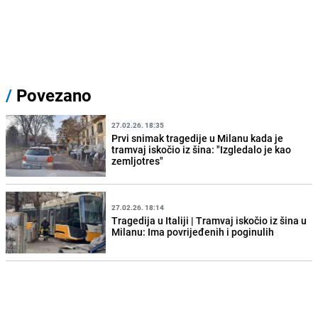
/
Povezano
27.02.26. 18:35
Prvi snimak tragedije u Milanu kada je
tramvaj iskočio iz šina: "Izgledalo je kao
zemljotres"
27.02.26. 18:14
Tragedija u Italiji | Tramvaj iskočio iz šina u
Milanu: Ima povrijeđenih i poginulih