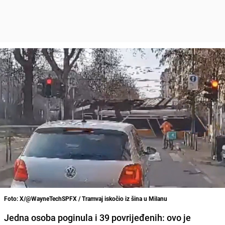
Foto: X/@WayneTechSPFX / Tramvaj iskočio iz šina u Milanu
Jedna osoba poginula i 39 povrijeđenih: ovo je