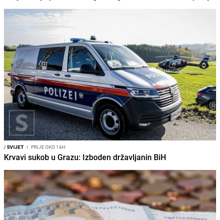
/
SVIJET
I
PRIJE OKO 14H
Krvavi sukob u Grazu: Izboden državljanin BiH