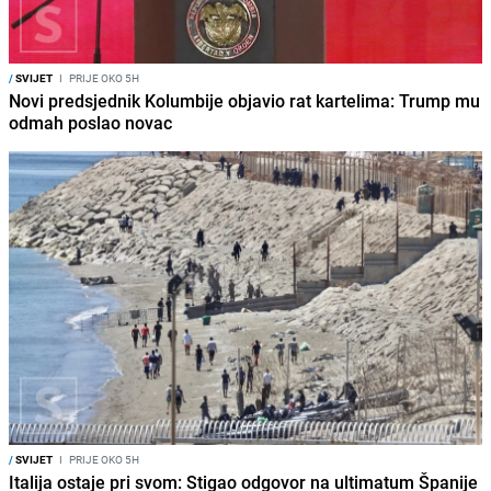
/
SVIJET
I
PRIJE OKO 5H
Novi predsjednik Kolumbije objavio rat kartelima: Trump mu
odmah poslao novac
/
SVIJET
I
PRIJE OKO 5H
Italija ostaje pri svom: Stigao odgovor na ultimatum Španije