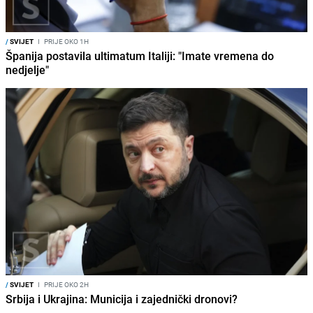
/
SVIJET
I
PRIJE OKO 1H
Španija postavila ultimatum Italiji: "Imate vremena do
nedjelje"
/
SVIJET
I
PRIJE OKO 2H
Srbija i Ukrajina: Municija i zajednički dronovi?