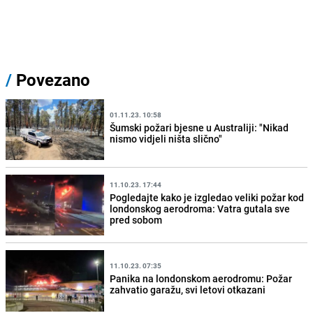
/
Povezano
01.11.23. 10:58
Šumski požari bjesne u Australiji: "Nikad
nismo vidjeli ništa slično"
11.10.23. 17:44
Pogledajte kako je izgledao veliki požar kod
londonskog aerodroma: Vatra gutala sve
pred sobom
11.10.23. 07:35
Panika na londonskom aerodromu: Požar
zahvatio garažu, svi letovi otkazani