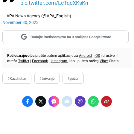
pic.twitter.com/LcTqdXKsKn
— APA News Agency (@APA_English)
November 30, 2023
Dodajte Radiosarajevo.ba u omiljene Google izvore
Radiosarajevo.ba
pratite putem aplikacije za
Android
|
iOS
i društvenih
mreža
Twitter
|
Facebook
|
Instagram
, kao i putem našeg
Viber
Chata.
#Kazahstan
#trovanje
#požar