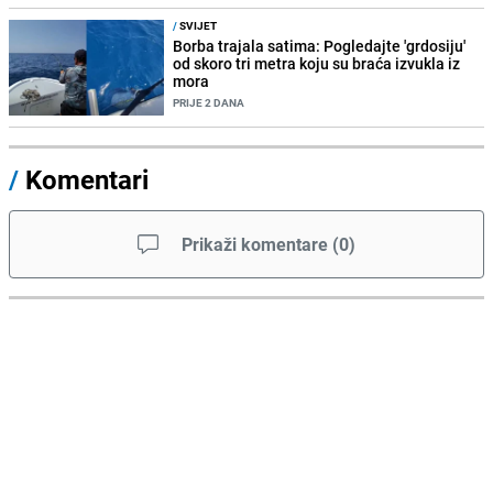
/
SVIJET
Borba trajala satima: Pogledajte 'grdosiju'
od skoro tri metra koju su braća izvukla iz
mora
PRIJE 2 DANA
/
Komentari
Prikaži komentare
(
0
)