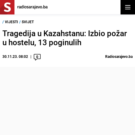
Otvor
/
VIJESTI
/
SVIJET
Tragedija u Kazahstanu: Izbio požar
u hostelu, 13 poginulih
30.11.23. 08:02
Radiosarajevo.ba
0