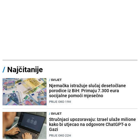
/
Najčitanije
/
SVIJET
Njemačka istražuje slučaj desetočlane
porodice iz BiH: Primaju 7.300 eura
socijalne pomoći mjesečno
PRIJE OKO 19H
/
SVIJET
Stručnjaci upozoravaju: Izrael ulaže milione
kako bi utjecao na odgovore ChatGPT-a o
Gazi
PRIJE OKO 22H