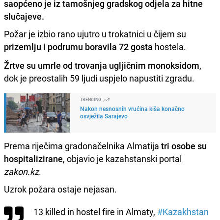
saopćeno je iz tamošnjeg gradskog odjela za hitne
slučajeve.
Požar je izbio rano ujutro u trokatnici u čijem su
prizemlju i podrumu boravila 72 gosta
hostela.
Žrtve su umrle od trovanja ugljičnim monoksidom
,
dok je preostalih 59 ljudi uspjelo napustiti zgradu.
TRENDING
Nakon nesnosnih vrućina kiša konačno
osvježila Sarajevo
Prema riječima gradonačelnika Almatija
tri osobe su
hospitalizirane
, objavio je kazahstanski portal
zakon.kz
.
Uzrok požara ostaje nejasan.
13 killed in hostel fire in Almaty,
#Kazakhstan