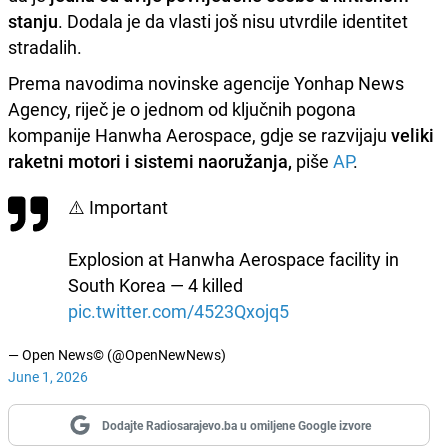
stanju
. Dodala je da vlasti još nisu utvrdile identitet
stradalih.
Prema navodima novinske agencije Yonhap News
Agency, riječ je o jednom od ključnih pogona
kompanije Hanwha Aerospace, gdje se razvijaju
veliki
raketni motori i sistemi naoružanja,
piše
AP
.
⚠️ Important
Explosion at Hanwha Aerospace facility in
South Korea — 4 killed
pic.twitter.com/4523Qxojq5
— Open News© (@OpenNewNews)
June 1, 2026
Dodajte Radiosarajevo.ba u omiljene Google izvore