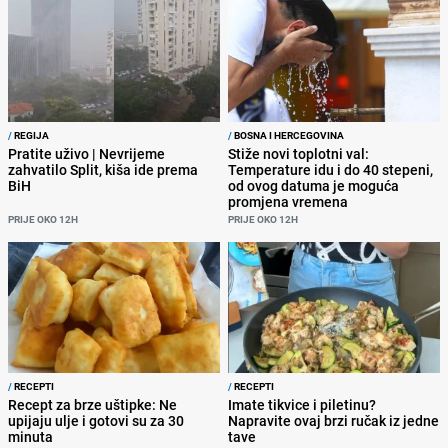
/
REGIJA
/
BOSNA I HERCEGOVINA
Pratite uživo | Nevrijeme
Stiže novi toplotni val:
zahvatilo Split, kiša ide prema
Temperature idu i do 40 stepeni,
BiH
od ovog datuma je moguća
promjena vremena
PRIJE OKO 12H
PRIJE OKO 12H
/
RECEPTI
/
RECEPTI
Recept za brze uštipke: Ne
Imate tikvice i piletinu?
upijaju ulje i gotovi su za 30
Napravite ovaj brzi ručak iz jedne
minuta
tave