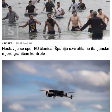
/
SVIJET
I
PRIJE OKO 8H
Nastavlja se spor EU članica: Španija uzvratila na italijanske
mjere granične kontrole