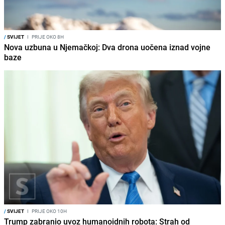
/
SVIJET
I
PRIJE OKO 8H
Nova uzbuna u Njemačkoj: Dva drona uočena iznad vojne
baze
/
SVIJET
I
PRIJE OKO 10H
Trump zabranio uvoz humanoidnih robota: Strah od