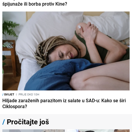
špijunaže ili borba protiv Kine?
/
SVIJET
I
PRIJE OKO 10H
Hiljade zaraženih parazitom iz salate u SAD-u: Kako se širi
Ciklospora?
/
Pročitajte još