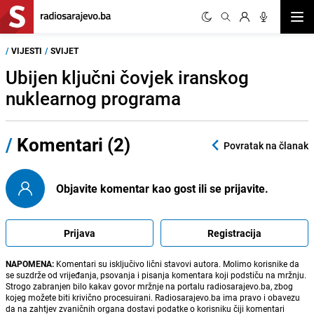
Otvor
/
VIJESTI
/
SVIJET
Ubijen ključni čovjek iranskog
nuklearnog programa
/
Komentari (2)
Povratak na članak
Objavite komentar kao gost ili se prijavite.
Prijava
Registracija
NAPOMENA:
Komentari su isključivo lični stavovi autora. Molimo korisnike da
se suzdrže od vrijeđanja, psovanja i pisanja komentara koji podstiču na mržnju.
Strogo zabranjen bilo kakav govor mržnje na portalu radiosarajevo.ba, zbog
kojeg možete biti krivično procesuirani. Radiosarajevo.ba ima pravo i obavezu
da na zahtjev zvaničnih organa dostavi podatke o korisniku čiji komentari