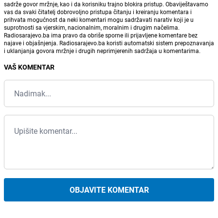
sadrže govor mržnje, kao i da korisniku trajno blokira pristup. Obaviještavamo
vas da svaki čitatelj dobrovoljno pristupa čitanju i kreiranju komentara i
prihvata mogućnost da neki komentari mogu sadržavati narativ koji je u
suprotnosti sa vjerskim, nacionalnim, moralnim i drugim načelima.
Radiosarajevo.ba ima pravo da obriše sporne ili prijavljene komentare bez
najave i objašnjenja. Radiosarajevo.ba koristi automatski sistem prepoznavanja
i uklanjanja govora mržnje i drugih neprimjerenih sadržaja u komentarima.
VAŠ KOMENTAR
OBJAVITE KOMENTAR