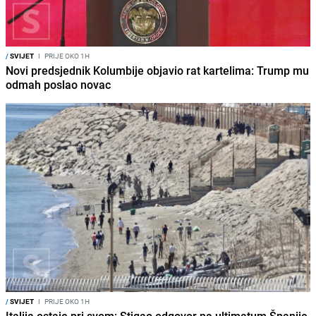
/
SVIJET
I
PRIJE OKO 1H
Novi predsjednik Kolumbije objavio rat kartelima: Trump mu
odmah poslao novac
/
SVIJET
I
PRIJE OKO 1H