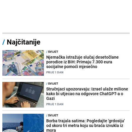
/
Najčitanije
/
SVIJET
Njemačka istražuje slučaj desetočlane
porodice iz BiH: Primaju 7.300 eura
socijalne pomoći mjesečno
PRIJE 1 DAN
/
SVIJET
Stručnjaci upozoravaju: Izrael ulaže milione
kako bi utjecao na odgovore ChatGPT-a o
Gazi
PRIJE 1 DAN
/
SVIJET
Borba trajala satima: Pogledajte 'grdosiju'
od skoro tri metra koju su braća izvukla iz
mora