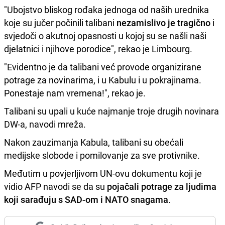
"Ubojstvo bliskog rođaka jednoga od naših urednika
koje su jučer počinili talibani
nezamislivo je tragično
i
svjedoči o akutnoj opasnosti u kojoj su se našli naši
djelatnici i njihove porodice", rekao je Limbourg.
"Evidentno je da talibani već provode organizirane
potrage za novinarima, i u Kabulu i u pokrajinama.
Ponestaje nam vremena!", rekao je.
Talibani su upali u kuće najmanje troje drugih novinara
DW-a, navodi mreža.
Nakon zauzimanja Kabula, talibani su obećali
medijske slobode i pomilovanje za sve protivnike.
Međutim u povjerljivom UN-ovu dokumentu koji je
vidio AFP navodi se da su
pojačali potrage za ljudima
koji sarađuju s SAD-om i NATO snagama
.