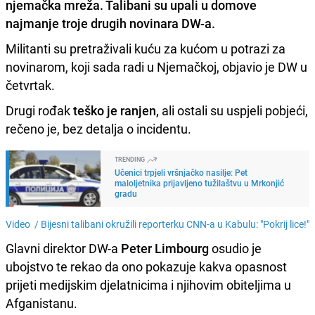
njemačka mreža. Talibani su upali u domove
najmanje troje drugih novinara DW-a.
Militanti su pretraživali kuću za kućom u potrazi za
novinarom, koji sada radi u Njemačkoj, objavio je DW u
četvrtak.
Drugi rođak
teško je ranjen,
ali ostali su uspjeli pobjeći,
rečeno je, bez detalja o incidentu.
TRENDING
Učenici trpjeli vršnjačko nasilje: Pet
maloljetnika prijavljeno tužilaštvu u Mrkonjić
gradu
Video /
Bijesni talibani okružili reporterku CNN-a u Kabulu: "Pokrij lice!"
Glavni direktor DW-a
Peter Limbourg
osudio je
ubojstvo te rekao da ono pokazuje kakva opasnost
prijeti medijskim djelatnicima i njihovim obiteljima u
Afganistanu.