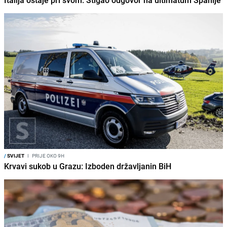
Italija ostaje pri svom: Stigao odgovor na ultimatum Španije
/
SVIJET
I
PRIJE OKO 9H
Krvavi sukob u Grazu: Izboden državljanin BiH