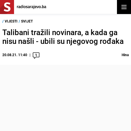
Otvor
/
VIJESTI
/
SVIJET
Talibani tražili novinara, a kada ga
nisu našli - ubili su njegovog rođaka
20.08.21. 11:40
Hina
1