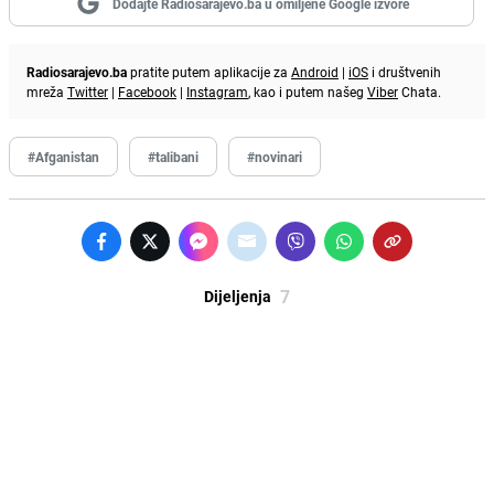
Dodajte Radiosarajevo.ba u omiljene Google izvore
Radiosarajevo.ba
pratite putem aplikacije za
Android
|
iOS
i društvenih
mreža
Twitter
|
Facebook
|
Instagram
, kao i putem našeg
Viber
Chata.
#Afganistan
#talibani
#novinari
7
Dijeljenja