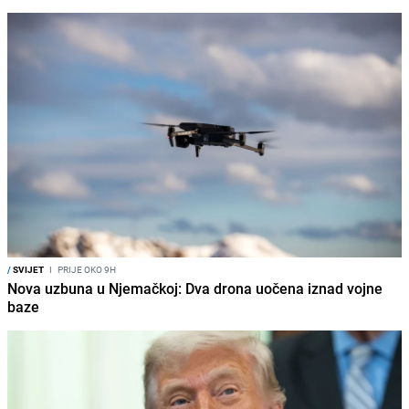
/
SVIJET
I
PRIJE OKO 9H
Nova uzbuna u Njemačkoj: Dva drona uočena iznad vojne
baze