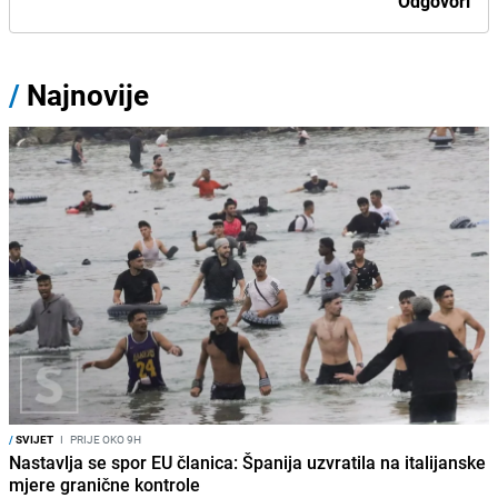
Odgovori
/
Najnovije
/
SVIJET
I
PRIJE OKO 9H
Nastavlja se spor EU članica: Španija uzvratila na italijanske
mjere granične kontrole