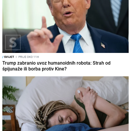
/
SVIJET
I
PRIJE OKO 11H
Trump zabranio uvoz humanoidnih robota: Strah od
špijunaže ili borba protiv Kine?