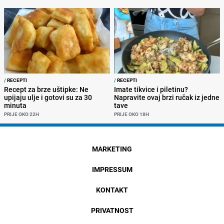
/
RECEPTI
/
RECEPTI
Recept za brze uštipke: Ne
Imate tikvice i piletinu?
upijaju ulje i gotovi su za 30
Napravite ovaj brzi ručak iz jedne
minuta
tave
PRIJE OKO 22H
PRIJE OKO 18H
MARKETING
IMPRESSUM
KONTAKT
PRIVATNOST