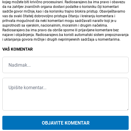
kojeg možete biti krivično procesuirani. Radiosarajevo.ba ima pravo i obavezu
da na zahtjev zvaničnih organa dostavi podatke o korisniku čiji komentari
sadrže govor mržnje, kao i da korisniku trajno blokira pristup. Obaviještavamo
vas da svaki čitatelj dobrovoljno pristupa čitanju i kreiranju komentara i
prihvata mogućnost da neki komentari mogu sadržavati narativ koji je u
suprotnosti sa vjerskim, nacionalnim, moralnim i drugim načelima.
Radiosarajevo.ba ima pravo da obriše sporne ili prijavljene komentare bez
najave i objašnjenja. Radiosarajevo.ba koristi automatski sistem prepoznavanja
i uklanjanja govora mržnje i drugih neprimjerenih sadržaja u komentarima.
VAŠ KOMENTAR
OBJAVITE KOMENTAR