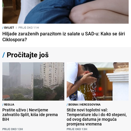
/
SVIJET
I
PRIJE OKO 11H
Hiljade zaraženih parazitom iz salate u SAD-u: Kako se širi
Ciklospora?
/
Pročitajte još
/
REGIJA
/
BOSNA I HERCEGOVINA
Pratite uživo | Nevrijeme
Stiže novi toplotni val:
zahvatilo Split, kiša ide prema
Temperature idu i do 40 stepeni,
BiH
od ovog datuma je moguća
promjena vremena
PRIJE OKO 13H
PRIJE OKO 13H