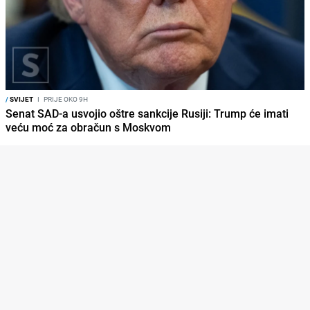
/
SVIJET
I
PRIJE OKO 9H
Senat SAD-a usvojio oštre sankcije Rusiji: Trump će imati
veću moć za obračun s Moskvom