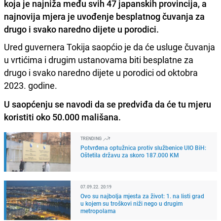
koja je najniža među svih 47 japanskih provincija, a
najnovija mjera je uvođenje besplatnog čuvanja za
drugo i svako naredno dijete u porodici.
Ured guvernera Tokija saopćio je da će usluge čuvanja
u vrtićima i drugim ustanovama biti besplatne za
drugo i svako naredno dijete u porodici od oktobra
2023. godine.
U saopćenju se navodi da se predviđa da će tu mjeru
koristiti oko 50.000 mališana.
TRENDING
Potvrđena optužnica protiv službenice UIO BiH:
Oštetila državu za skoro 187.000 KM
07.09.22. 20:19
Ovo su najbolja mjesta za život: 1. na listi grad
u kojem su troškovi niži nego u drugim
metropolama