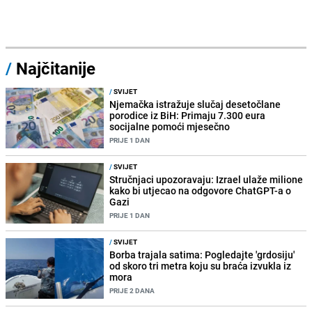
/
Najčitanije
/
SVIJET
Njemačka istražuje slučaj desetočlane
porodice iz BiH: Primaju 7.300 eura
socijalne pomoći mjesečno
PRIJE 1 DAN
/
SVIJET
Stručnjaci upozoravaju: Izrael ulaže milione
kako bi utjecao na odgovore ChatGPT-a o
Gazi
PRIJE 1 DAN
/
SVIJET
Borba trajala satima: Pogledajte 'grdosiju'
od skoro tri metra koju su braća izvukla iz
mora
PRIJE 2 DANA