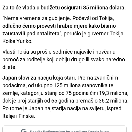
Za to će vlada u budžetu osigurati 85 miliona dolara.
"Nema vremena za gubljenje. Počevši od Tokija,
odlučno ćemo provesti hrabre mjere kako bismo
zaustavili pad nataliteta
", poručio je guverner Tokija
Koike Yuriko.
Vlasti Tokia su prošle sedmice najavile i novčanu
pomoć za roditelje koji dobiju drugo ili svako naredno
dijete.
Japan slovi za naciju koja stari
. Prema zvaničnim
podacima, od ukupno 125 miliona stanovnika te
zemlje, kategoriju stariji od 75 godina čini 19,3 miliona,
dok je broj starijih od 65 godina premašio 36.2 miliona.
Po tome je Japan najstarija nacija na svijetu, ispred
Italije i Finske.
Dodajte Radiosarajevo.ba u omiljene Google izvore