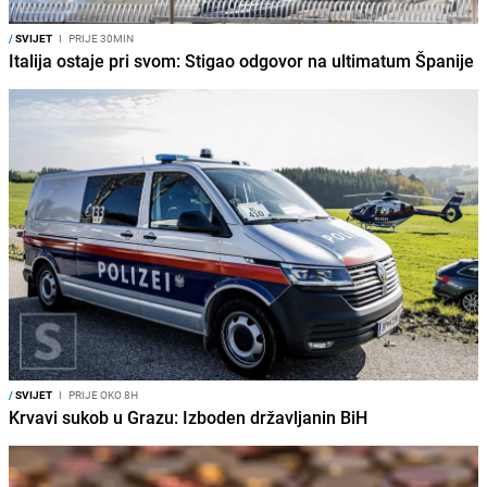
/
SVIJET
I
PRIJE 30MIN
Italija ostaje pri svom: Stigao odgovor na ultimatum Španije
/
SVIJET
I
PRIJE OKO 8H
Krvavi sukob u Grazu: Izboden državljanin BiH