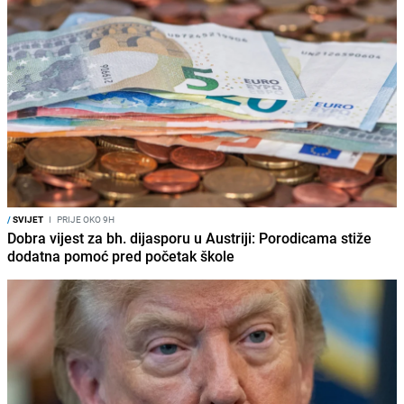
/
SVIJET
I
PRIJE OKO 9H
Dobra vijest za bh. dijasporu u Austriji: Porodicama stiže
dodatna pomoć pred početak škole