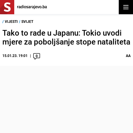
Otvor
/
VIJESTI
/
SVIJET
Tako to rade u Japanu: Tokio uvodi
mjere za poboljšanje stope nataliteta
15.01.23. 19:01
AA
0