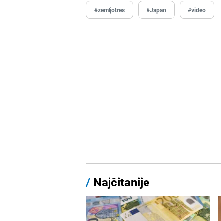
#zemljotres
#Japan
#video
/
Najčitanije