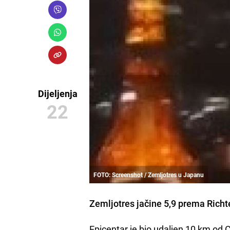
Dijeljenja
22
FOTO: Screenshot / Zemljotres u Japanu
Zemljotres jačine
5,9 prema Richt
Epicentar je bio udaljen 10 km od 