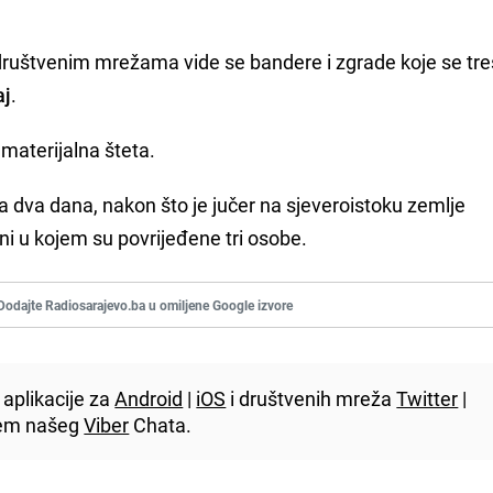
društvenim mrežama vide se bandere i zgrade koje se tres
aj
.
materijalna šteta.
a dva dana, nakon što je jučer na sjeveroistoku zemlje
ni u kojem su povrijeđene tri osobe.
Dodajte Radiosarajevo.ba u omiljene Google izvore
aplikacije za
Android
|
iOS
i društvenih mreža
Twitter
|
utem našeg
Viber
Chata.