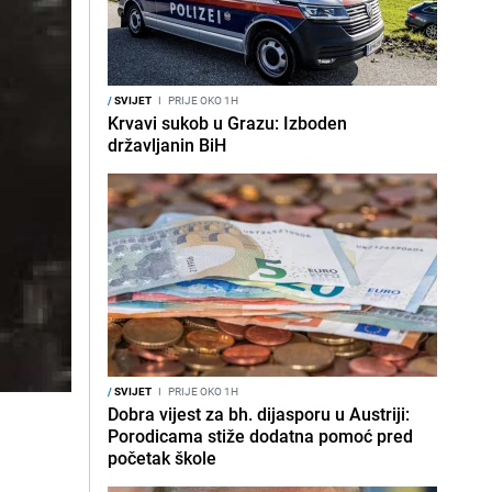
/
SVIJET
I
PRIJE OKO 1H
Krvavi sukob u Grazu: Izboden
državljanin BiH
/
SVIJET
I
PRIJE OKO 1H
Dobra vijest za bh. dijasporu u Austriji:
Porodicama stiže dodatna pomoć pred
početak škole