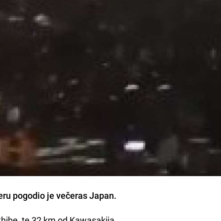
eru
pogodio je večeras
Japan
.
Chibe, te 32 km od
Kawasakija.