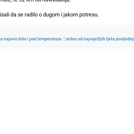
sali da se radilo o dugom i jakom potresu.
najavio kišu i pad temperatura: "Jedno od najsvježijih ljeta posljednj