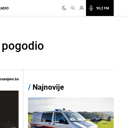
RADIO
90,2 FM
s pogodio
osarajevo.ba
/
Najnovije