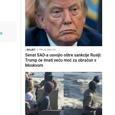
ih
/
SVIJET
I
PRIJE OKO 2H
Senat SAD-a usvojio oštre sankcije Rusiji:
Trump će imati veću moć za obračun s
Moskvom