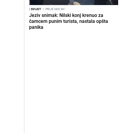
/
SVIJET
I
PRIJE OKO 3H
Jeziv snimak: Nilski konj krenuo za
čamcem punim turista, nastala opšta
panika