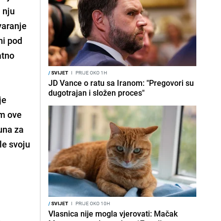
 nju
varanje
ni pod
atno
/
SVIJET
I
PRIJE OKO 1H
JD Vance o ratu sa Iranom: "Pregovori su
dugotrajan i složen proces"
je
om ove
čuna za
le svoju
/
SVIJET
I
PRIJE OKO 10H
Vlasnica nije mogla vjerovati: Mačak
,