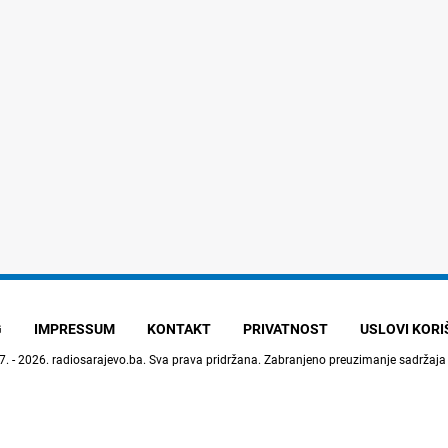
G
IMPRESSUM
KONTAKT
PRIVATNOST
USLOVI KOR
7. - 2026.
radiosarajevo.ba
. Sva prava pridržana. Zabranjeno preuzimanje sadržaja