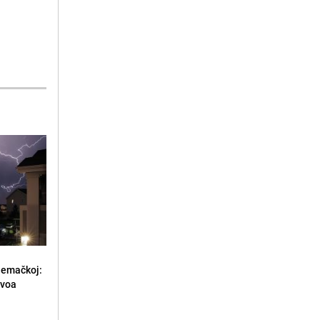
jemačkoj:
ivoa