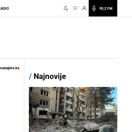
RADIO
90,2 FM
osarajevo.ba
/
Najnovije