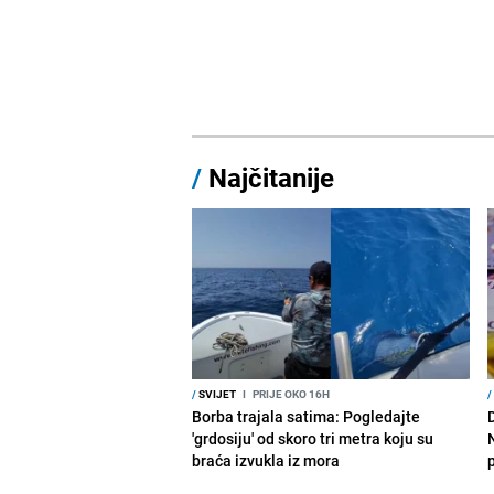
/
Najčitanije
/
SVIJET
I
PRIJE OKO 16H
/
Borba trajala satima: Pogledajte
D
'grdosiju' od skoro tri metra koju su
braća izvukla iz mora