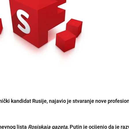
nički kandidat Rusije, najavio je stvaranje nove profesion
nevnog lista
Rosiskaja gazeta
, Putin je ocijenio da je raz