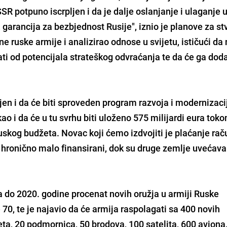
SR potpuno iscrpljen i da je dalje oslanjanje i ulaganje u
 garancija za bezbjednost Rusije", iznio je planove za st
e ruske armije i analizirao odnose u svijetu, ističući da 
ti od potencijala strateškog odvraćanja te da će ga dod
jen i da će biti sproveden program razvoja i modernizaci
kao i da će u tu svrhu biti uloženo 575 milijardi eura tok
 ruskog budžeta. Novac koji ćemo izdvojiti je plaćanje ra
 hronično malo finansirani, dok su druge zemlje uvećava
a do 2020. godine procenat novih oružja u armiji Ruske
70, te je najavio da će armija raspolagati sa 400 novih
keta, 20 podmornica, 50 brodova, 100 satelita, 600 aviona