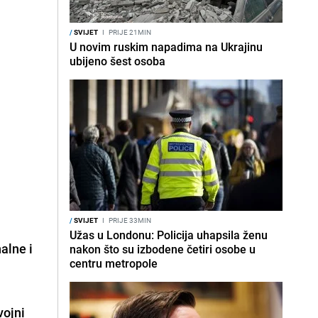
/
SVIJET
I
PRIJE 21MIN
U novim ruskim napadima na Ukrajinu
ubijeno šest osoba
/
SVIJET
I
PRIJE 33MIN
Užas u Londonu: Policija uhapsila ženu
alne i
nakon što su izbodene četiri osobe u
centru metropole
vojni