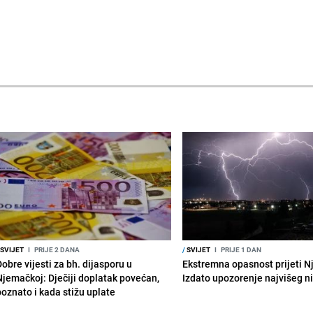
SVIJET
I
PRIJE 2 DANA
/
SVIJET
I
PRIJE 1 DAN
obre vijesti za bh. dijasporu u
Ekstremna opasnost prijeti N
Njemačkoj: Dječiji doplatak povećan,
Izdato upozorenje najvišeg n
poznato i kada stižu uplate