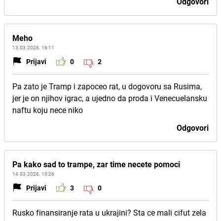
Odgovori
Meho
13.03.2026. 16:11
Prijavi
0
2
Pa zato je Tramp i zapoceo rat, u dogovoru sa Rusima,
jer je on njihov igrac, a ujedno da proda i Venecuelansku
naftu koju nece niko
Odgovori
Pa kako sad to trampe, zar time necete pomoci
14.03.2026. 10:26
Prijavi
3
0
Rusko finansiranje rata u ukrajini? Sta ce mali cifut zela