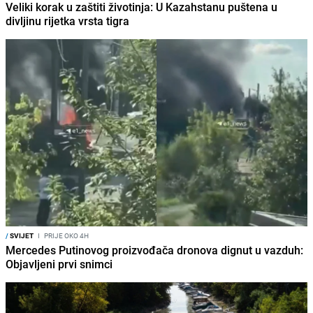
Veliki korak u zaštiti životinja: U Kazahstanu puštena u
divljinu rijetka vrsta tigra
/
SVIJET
I
PRIJE OKO 4H
Mercedes Putinovog proizvođača dronova dignut u vazduh:
Objavljeni prvi snimci