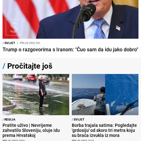
/
SVIJET
I
PRIJE OKO 5H
Trump o razgovorima s Iranom: "Čuo sam da idu jako dobro"
/
Pročitajte još
/
REGIJA
/
SVIJET
Pratite uživo | Nevrijeme
Borba trajala satima: Pogledajte
zahvatilo Sloveniju, oluje idu
'grdosiju' od skoro tri metra koju
prema Hrvatskoj
su braća izvukla iz mora
PRIJE OKO 20H
PRIJE OKO 21H