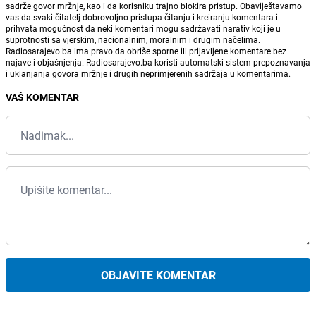
sadrže govor mržnje, kao i da korisniku trajno blokira pristup. Obaviještavamo
vas da svaki čitatelj dobrovoljno pristupa čitanju i kreiranju komentara i
prihvata mogućnost da neki komentari mogu sadržavati narativ koji je u
suprotnosti sa vjerskim, nacionalnim, moralnim i drugim načelima.
Radiosarajevo.ba ima pravo da obriše sporne ili prijavljene komentare bez
najave i objašnjenja. Radiosarajevo.ba koristi automatski sistem prepoznavanja
i uklanjanja govora mržnje i drugih neprimjerenih sadržaja u komentarima.
VAŠ KOMENTAR
OBJAVITE KOMENTAR