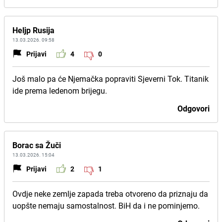
Heljp Rusija
13.03.2026. 09:58
Prijavi
4
0
Još malo pa će Njemačka popraviti Sjeverni Tok. Titanik
ide prema ledenom brijegu.
Odgovori
Borac sa Žuči
13.03.2026. 15:04
Prijavi
2
1
Ovdje neke zemlje zapada treba otvoreno da priznaju da
uopšte nemaju samostalnost. BiH da i ne pominjemo.