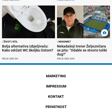
/
ŽIVOT I STIL
/
NOGOMET
Bolja alternativa izbjeljivaču:
Nekadašnji trener Željezničara
Kako održati WC školjku čistom?
se pita: "Odakle se stvorio toliki
dug?"
PRIJE OKO 5H
PRIJE OKO 20H
MARKETING
IMPRESSUM
KONTAKT
PRIVATNOST