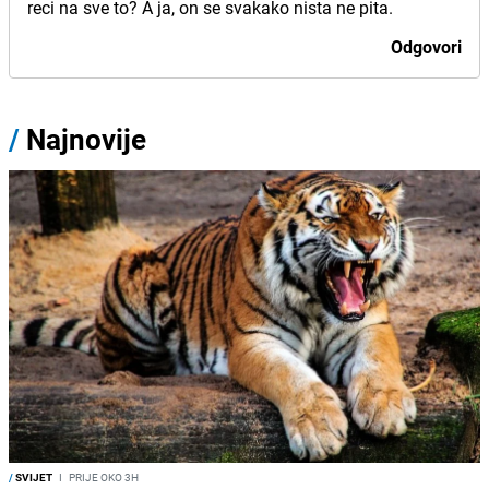
reci na sve to? A ja, on se svakako nista ne pita.
Odgovori
/
Najnovije
/
SVIJET
I
PRIJE OKO 3H