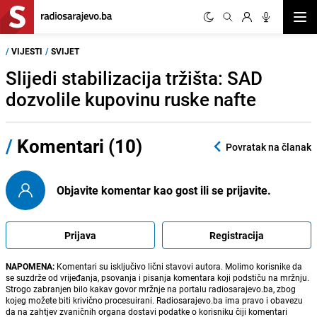
Otvor
/
VIJESTI
/
SVIJET
Slijedi stabilizacija tržišta: SAD
dozvolile kupovinu ruske nafte
/
Komentari (10)
Povratak na članak
Objavite komentar kao gost ili se prijavite.
Prijava
Registracija
NAPOMENA:
Komentari su isključivo lični stavovi autora. Molimo korisnike da
se suzdrže od vrijeđanja, psovanja i pisanja komentara koji podstiču na mržnju.
Strogo zabranjen bilo kakav govor mržnje na portalu radiosarajevo.ba, zbog
kojeg možete biti krivično procesuirani. Radiosarajevo.ba ima pravo i obavezu
da na zahtjev zvaničnih organa dostavi podatke o korisniku čiji komentari