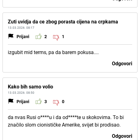
Zuti uvidja da ce zbog porasta cijena na crpkama
13.03.2026. 08:17
Prijavi
2
1
izgubit mid terms, pa da barem pokusa....
Odgovori
Kako bih samo volio
13.03.2026. 08:50
Prijavi
3
0
da nvas Rusi o****u i da od****te u skokovima. To bi
značilo slom cionističke Amerike, svijet bi prodisao.
Odgovori