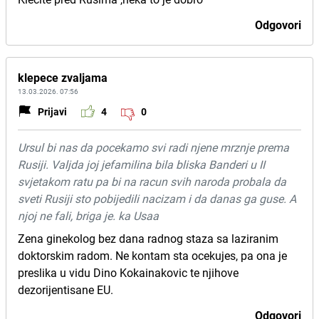
Odgovori
klepece zvaljama
13.03.2026. 07:56
Prijavi
4
0
Ursul bi nas da pocekamo svi radi njene mrznje prema
Rusiji. Valjda joj jefamilina bila bliska Banderi u II
svjetakom ratu pa bi na racun svih naroda probala da
sveti Rusiji sto pobijedili nacizam i da danas ga guse. A
njoj ne fali, briga je. ka Usaa
Zena ginekolog bez dana radnog staza sa laziranim
doktorskim radom. Ne kontam sta ocekujes, pa ona je
preslika u vidu Dino Kokainakovic te njihove
dezorijentisane EU.
Odgovori