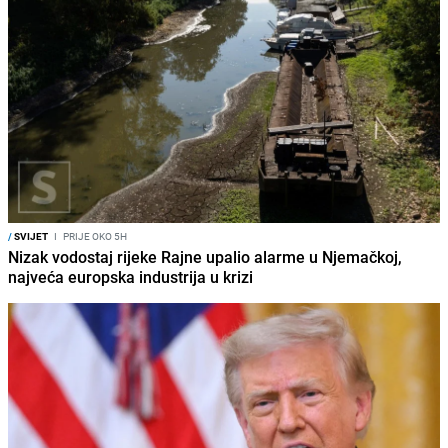
/
SVIJET
I
PRIJE OKO 5H
Nizak vodostaj rijeke Rajne upalio alarme u Njemačkoj,
najveća europska industrija u krizi