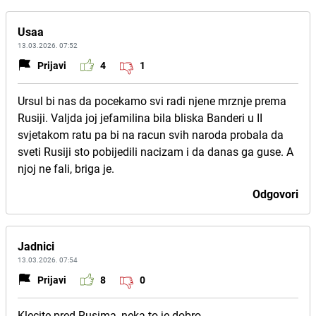
Usaa
13.03.2026. 07:52
Prijavi
4
1
Ursul bi nas da pocekamo svi radi njene mrznje prema
Rusiji. Valjda joj jefamilina bila bliska Banderi u II
svjetakom ratu pa bi na racun svih naroda probala da
sveti Rusiji sto pobijedili nacizam i da danas ga guse. A
njoj ne fali, briga je.
Odgovori
Jadnici
13.03.2026. 07:54
Prijavi
8
0
Klecite pred Rusima ,neka to je dobro