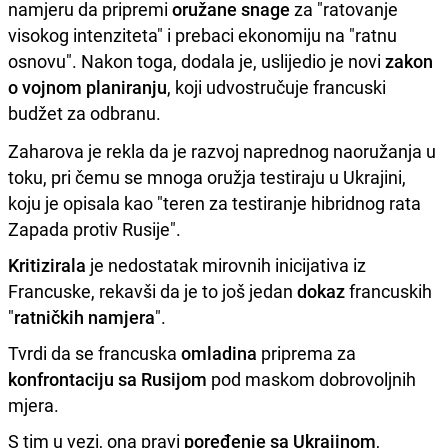
namjeru da pripremi
oružane snage
za "ratovanje
visokog intenziteta" i prebaci ekonomiju na "ratnu
osnovu". Nakon toga, dodala je, uslijedio je novi
zakon
o vojnom planiranju
, koji udvostručuje francuski
budžet za odbranu.
Zaharova je rekla da je razvoj naprednog naoružanja u
toku, pri čemu se mnoga oružja testiraju u Ukrajini,
koju je opisala kao "teren za testiranje hibridnog rata
Zapada protiv Rusije".
Kritizirala
je nedostatak mirovnih inicijativa iz
Francuske, rekavši da je to još jedan
dokaz
francuskih
"
ratničkih namjera
".
Tvrdi da se francuska
omladina
priprema za
konfrontaciju sa Rusijom
pod maskom dobrovoljnih
mjera.
S tim u vezi, ona pravi
poređenje sa
Ukrajinom
,