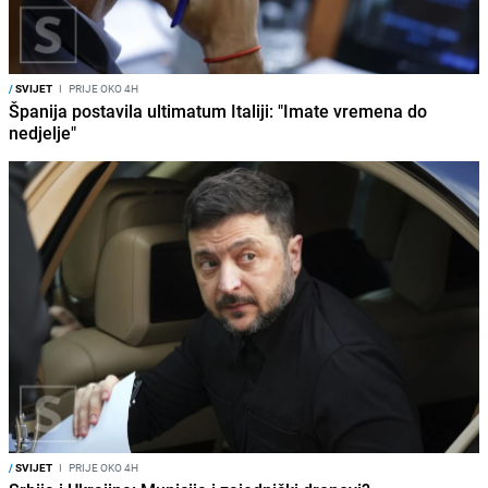
/
SVIJET
I
PRIJE OKO 4H
Španija postavila ultimatum Italiji: "Imate vremena do
nedjelje"
/
SVIJET
I
PRIJE OKO 4H