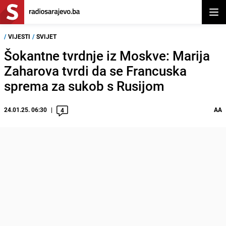
Otvor
/
VIJESTI
/
SVIJET
Šokantne tvrdnje iz Moskve: Marija
Zaharova tvrdi da se Francuska
sprema za sukob s Rusijom
24.01.25. 06:30
AA
4