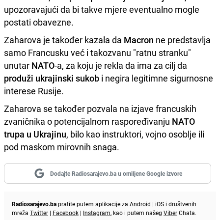
upozoravajući da bi takve mjere eventualno mogle
postati obavezne.
Zaharova je također kazala da
Macron
ne predstavlja
samo Francusku već i takozvanu "ratnu stranku"
unutar
NATO
-a, za koju je rekla da ima za cilj da
produži ukrajinski sukob
i negira legitimne sigurnosne
interese Rusije.
Zaharova se također pozvala na izjave francuskih
zvaničnika o potencijalnom raspoređivanju
NATO
trupa u Ukrajinu
, bilo kao instruktori, vojno osoblje ili
pod maskom mirovnih snaga.
Dodajte Radiosarajevo.ba u omiljene Google izvore
Radiosarajevo.ba
pratite putem aplikacije za
Android
|
iOS
i društvenih
mreža
Twitter
|
Facebook
|
Instagram
, kao i putem našeg
Viber
Chata.