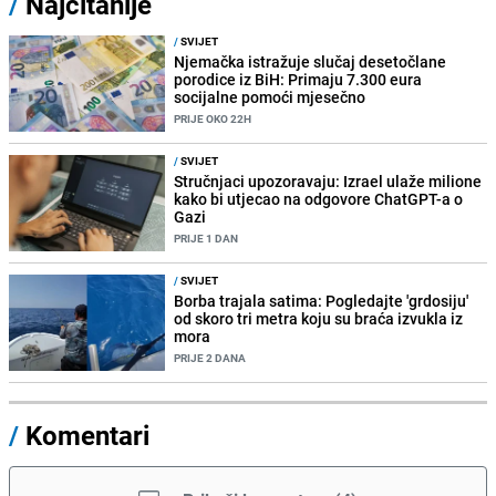
/
Najčitanije
/
SVIJET
Njemačka istražuje slučaj desetočlane
porodice iz BiH: Primaju 7.300 eura
socijalne pomoći mjesečno
PRIJE OKO 22H
/
SVIJET
Stručnjaci upozoravaju: Izrael ulaže milione
kako bi utjecao na odgovore ChatGPT-a o
Gazi
PRIJE 1 DAN
/
SVIJET
Borba trajala satima: Pogledajte 'grdosiju'
od skoro tri metra koju su braća izvukla iz
mora
PRIJE 2 DANA
/
Komentari