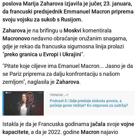
poslova Marija Zaharova izjavila je jučer, 23. januara,
da francuski predsjednik Emmanuel Macron priprema
svoju vojsku za sukob s Rusijom.
Zaharova
je na brifingu u
Moskvi
komentirala
Macronovo
nedavno obraćanje oružanim snagama,
gdje je rekao da francuska sigurnosna linija prolazi
"
preko granica u Evropi i Ukrajini
".
"Pitate koje ciljeve ima Emanuel Macron... Jasno je da
se Pariz priprema za dalju konfrontaciju s našom
zemljom", naglasila je
Zaharova
.
TRENDING
Podcast S | Gdje prestaje sloboda govora, a
počinje govor mržnje? Ko odgovara za sadržaj?
Istakla je da je Francuska godinama
jačala
svoje
vojne
kapacitete
, a da je 2022. godine
Macron
najavio