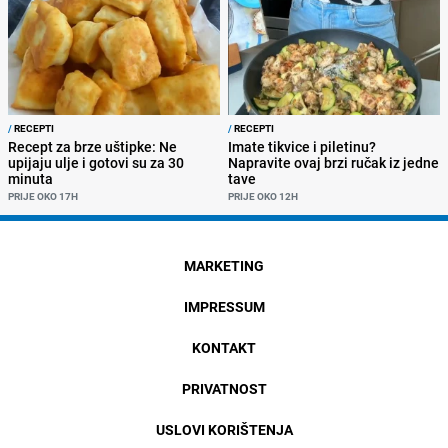
/
RECEPTI
/
RECEPTI
Recept za brze uštipke: Ne
Imate tikvice i piletinu?
upijaju ulje i gotovi su za 30
Napravite ovaj brzi ručak iz jedne
minuta
tave
PRIJE OKO 17H
PRIJE OKO 12H
MARKETING
IMPRESSUM
KONTAKT
PRIVATNOST
USLOVI KORIŠTENJA