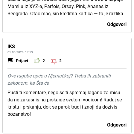
Marellu iz XYZ-a, Parfois, Orsay. Pink, Ananas iz
Beograda. Otac mač, sin kreditna kartica — to je razlika.
Odgovori
IKS
01.05.2026. 17:53
Prijavi
2
2
Ove rugobe opće u Njemačkoj? Treba ih zabraniti
zakonom. ka Šta će
Pusti ti komentare, nego se ti spremaj lagano za misu
da ne zakasnis na prskanje svetom vodicom! Raduj se
kristu i prskanju, dok se parok trudi i znoji da dozivis
bozanstvo!
Odgovori