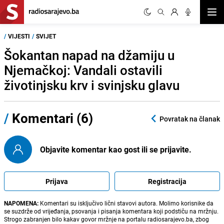
Otvor
/
VIJESTI
/
SVIJET
Šokantan napad na džamiju u
Njemačkoj: Vandali ostavili
životinjsku krv i svinjsku glavu
/
Komentari (6)
Povratak na članak
Objavite komentar kao gost ili se prijavite.
Prijava
Registracija
NAPOMENA:
Komentari su isključivo lični stavovi autora. Molimo korisnike da
se suzdrže od vrijeđanja, psovanja i pisanja komentara koji podstiču na mržnju.
Strogo zabranjen bilo kakav govor mržnje na portalu radiosarajevo.ba, zbog