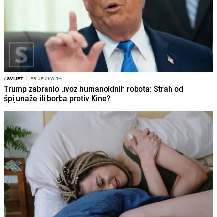
/
SVIJET
I
PRIJE OKO 5H
Trump zabranio uvoz humanoidnih robota: Strah od
špijunaže ili borba protiv Kine?