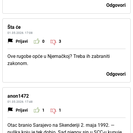
Odgovori
Šta će
01.05.2026. 17:08
Prijavi
0
3
Ove rugobe opće u Njemačkoj? Treba ih zabraniti
zakonom.
Odgovori
anon1472
01.05.2026. 17:48
Prijavi
1
1
Otac branio Sarajevo na Skenderiji 2. maja 1992. —
puška koju je tek dobio. Sad njegov sin u SCC-u kupuje