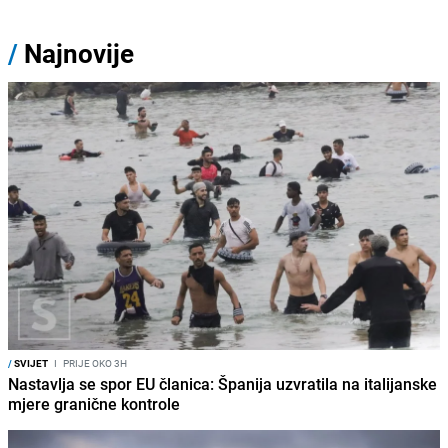
/
Najnovije
/
SVIJET
I
PRIJE OKO 3H
Nastavlja se spor EU članica: Španija uzvratila na italijanske
mjere granične kontrole