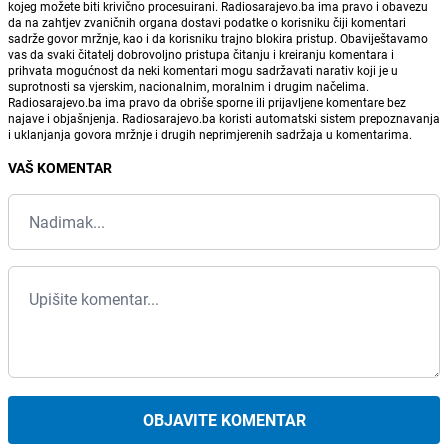
kojeg možete biti krivično procesuirani. Radiosarajevo.ba ima pravo i obavezu
da na zahtjev zvaničnih organa dostavi podatke o korisniku čiji komentari
sadrže govor mržnje, kao i da korisniku trajno blokira pristup. Obaviještavamo
vas da svaki čitatelj dobrovoljno pristupa čitanju i kreiranju komentara i
prihvata mogućnost da neki komentari mogu sadržavati narativ koji je u
suprotnosti sa vjerskim, nacionalnim, moralnim i drugim načelima.
Radiosarajevo.ba ima pravo da obriše sporne ili prijavljene komentare bez
najave i objašnjenja. Radiosarajevo.ba koristi automatski sistem prepoznavanja
i uklanjanja govora mržnje i drugih neprimjerenih sadržaja u komentarima.
VAŠ KOMENTAR
OBJAVITE KOMENTAR