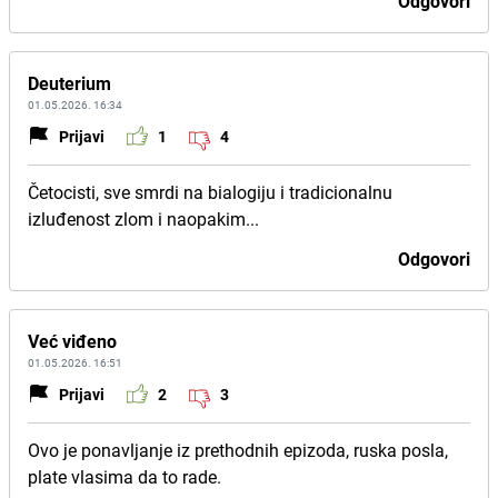
Odgovori
Deuterium
01.05.2026. 16:34
Prijavi
1
4
Četocisti, sve smrdi na bialogiju i tradicionalnu
izluđenost zlom i naopakim...
Odgovori
Već viđeno
01.05.2026. 16:51
Prijavi
2
3
Ovo je ponavljanje iz prethodnih epizoda, ruska posla,
plate vlasima da to rade.