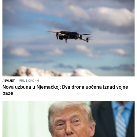
/
SVIJET
I
PRIJE OKO 4H
Nova uzbuna u Njemačkoj: Dva drona uočena iznad vojne
baze