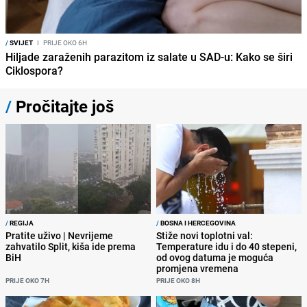
/
SVIJET
I
PRIJE OKO 6H
Hiljade zaraženih parazitom iz salate u SAD-u: Kako se širi
Ciklospora?
/
Pročitajte još
/
REGIJA
/
BOSNA I HERCEGOVINA
Pratite uživo | Nevrijeme
Stiže novi toplotni val:
zahvatilo Split, kiša ide prema
Temperature idu i do 40 stepeni,
BiH
od ovog datuma je moguća
promjena vremena
PRIJE OKO 7H
PRIJE OKO 8H