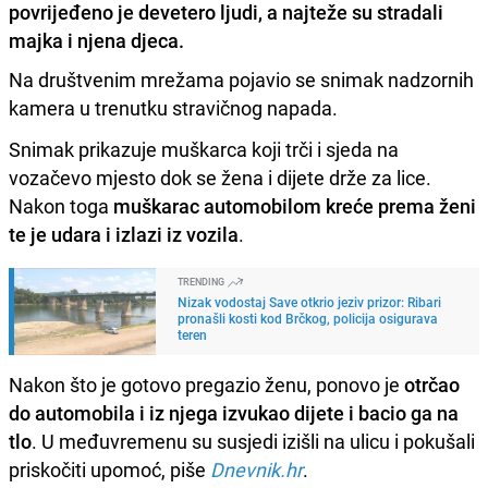
povrijeđeno je devetero ljudi, a najteže su stradali
majka i njena djeca.
Na društvenim mrežama pojavio se snimak nadzornih
kamera u trenutku stravičnog napada.
Snimak prikazuje muškarca koji trči i sjeda na
vozačevo mjesto dok se žena i dijete drže za lice.
Nakon toga
muškarac automobilom kreće prema ženi
te je udara i izlazi iz vozila
.
TRENDING
Nizak vodostaj Save otkrio jeziv prizor: Ribari
pronašli kosti kod Brčkog, policija osigurava
teren
Nakon što je gotovo pregazio ženu, ponovo je
otrčao
do automobila i iz njega izvukao dijete i bacio ga na
tlo
. U međuvremenu su susjedi izišli na ulicu i pokušali
priskočiti upomoć, piše
Dnevnik.hr
.