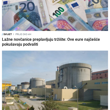
/
SVIJET
I
PRIJE OKO 4H
Lažne novčanice preplavljuju tržište: Ove eure najčešće
pokušavaju podvaliti