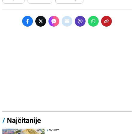
/
Najčitanije
/
SVIJET