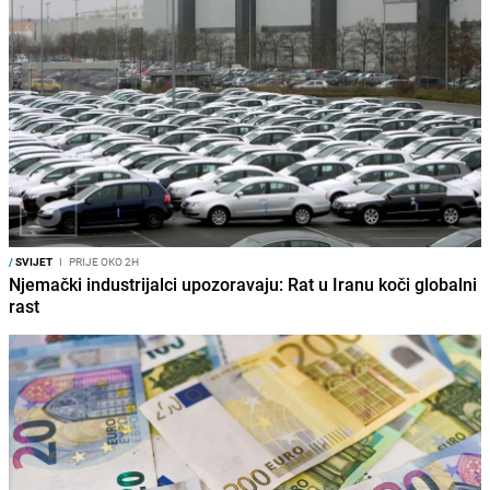
/
SVIJET
I
PRIJE OKO 2H
Njemački industrijalci upozoravaju: Rat u Iranu koči globalni
rast