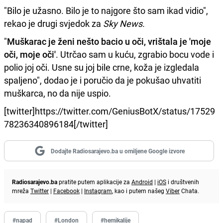
"Bilo je užasno. Bilo je to najgore što sam ikad vidio",
rekao je drugi svjedok za
Sky News.
"
Muškarac je ženi nešto bacio u oči, vrištala je 'moje
oči, moje oči'
. Utrčao sam u kuću, zgrabio bocu vode i
polio joj oči. Usne su joj bile crne, koža je izgledala
spaljeno", dodao je i poručio da je pokušao uhvatiti
muškarca, no da nije uspio.
[twitter]https://twitter.com/GeniusBotX/status/17529
78236340896184[/twitter]
Dodajte Radiosarajevo.ba u omiljene Google izvore
Radiosarajevo.ba
pratite putem aplikacije za
Android
|
iOS
i društvenih
mreža
Twitter
|
Facebook
|
Instagram
, kao i putem našeg
Viber
Chata.
#napad
#London
#hemikalije