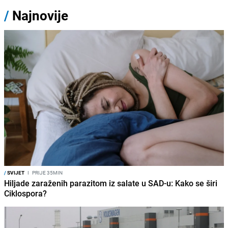
/
Najnovije
/
SVIJET
I
PRIJE 35MIN
Hiljade zaraženih parazitom iz salate u SAD-u: Kako se širi
Ciklospora?