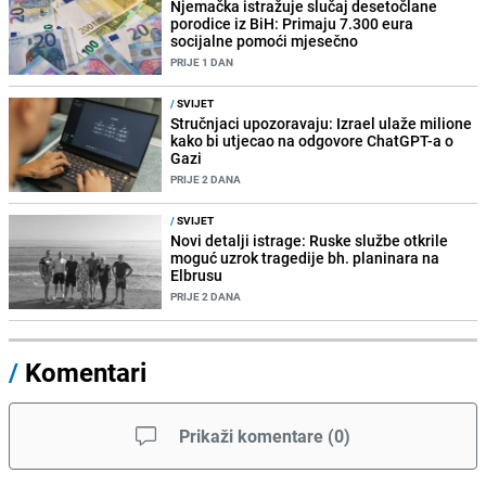
Njemačka istražuje slučaj desetočlane
porodice iz BiH: Primaju 7.300 eura
socijalne pomoći mjesečno
PRIJE 1 DAN
/
SVIJET
Stručnjaci upozoravaju: Izrael ulaže milione
kako bi utjecao na odgovore ChatGPT-a o
Gazi
PRIJE 2 DANA
/
SVIJET
Novi detalji istrage: Ruske službe otkrile
moguć uzrok tragedije bh. planinara na
Elbrusu
PRIJE 2 DANA
/
Komentari
Prikaži komentare
(
0
)