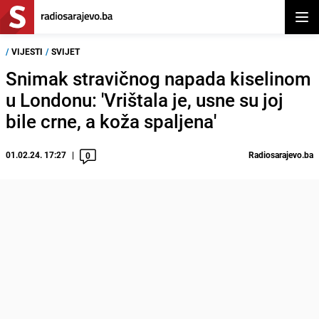
Otvor
/
VIJESTI
/
SVIJET
Snimak stravičnog napada kiselinom
u Londonu: 'Vrištala je, usne su joj
bile crne, a koža spaljena'
01.02.24. 17:27
Radiosarajevo.ba
0